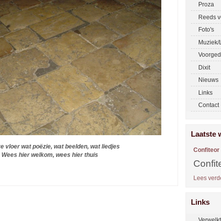
Proza
Reeds v
Foto's
Muziek/L
Voorged
Dixit
Nieuws
Links
Contact
Laatste 
e vloer wat poëzie, wat beelden, wat liedjes
Confiteor
Wees hier welkom, wees hier thuis
Confit
Lees verde
Links
Verwelk