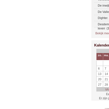
De inwi
De Vall
Dighter.
Desdemo
leven (
Bekijk meer
Kalende
zo.
ma.
6
7
13
14
20
21
27
28
VA
Ee
Er zijn