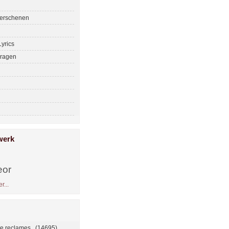
erschenen
yrics
ragen
werk
eor
r...
te reclames. (14695)