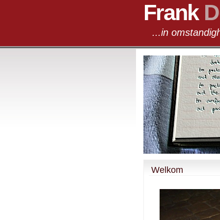
Frank
D
...in omst
Welkom