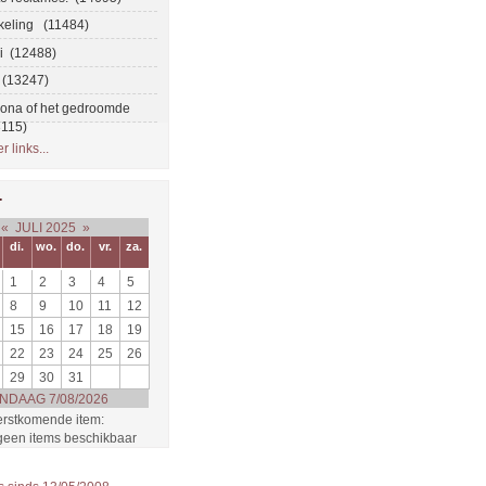
jkeling (11484)
ei (12488)
 (13247)
na of het gedroomde
3115)
 links...
r
«
JULI 2025
»
di.
wo.
do.
vr.
za.
1
2
3
4
5
8
9
10
11
12
15
16
17
18
19
22
23
24
25
26
29
30
31
NDAAG 7/08/2026
rstkomende item:
 geen items beschikbaar