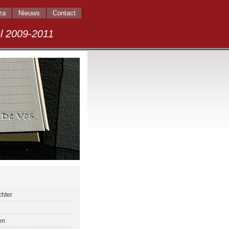
za
Nieuws
Contact
009-2011
chter
en