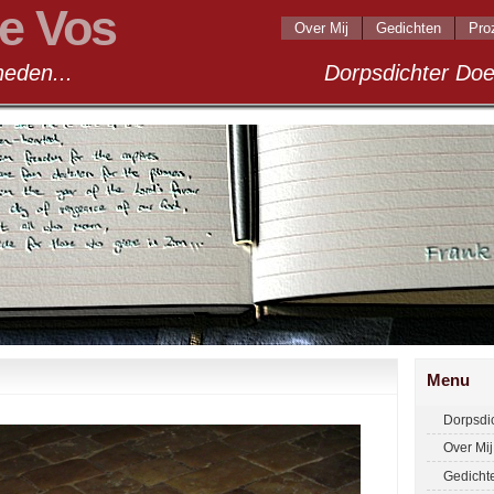
e Vos
Over Mij
Gedichten
Pro
andigheden... Dorpsdichter Doel 2
Menu
Dorpsdi
Over Mij
Gedicht