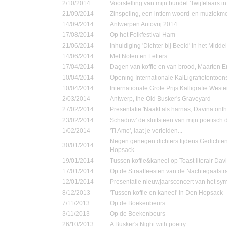
2/10/2014
Voorstelling van mijn bundel 'Twijfelaars in
21/09/2014
Zinspeling, een intiem woord-en muziekmo
14/09/2014
Antwerpen Autovrij 2014
17/08/2014
Op het Folkfestival Ham
21/06/2014
Inhuldiging 'Dichter bij Beeld' in het Midd
14/06/2014
Met Noten en Letters
17/04/2014
Dagen van koffie en van brood, Maarten 
10/04/2014
Opening Internationale KalLigrafietentoon
10/04/2014
Internationale Grote Prijs Kalligrafie Weste
2/03/2014
Antwerp, the Old Busker's Graveyard
27/02/2014
Presentatie 'Naakt als harnas, Davina onth
23/02/2014
Schaduw' de sluitsteen van mijn poëtisch d
1/02/2014
'Ti Amo', laat je verleiden...
Negen genegen dichters tijdens Gedichte
30/01/2014
Hopsack
19/01/2014
Tussen koffie&kaneel op Toast literair Dav
17/01/2014
Op de Straatfeesten van de Nachtegaalstr
12/01/2014
Presentatie nieuwjaarsconcert van het sym
8/12/2013
'Tussen koffie en kaneel' in Den Hopsack
7/11/2013
Op de Boekenbeurs
3/11/2013
Op de Boekenbeurs
26/10/2013
A Busker's Night with poetry.