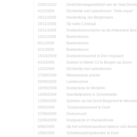
23/01/2010
Gedichtendagwedstrijd van de Stad Den
4/12/2009
Dichterlijk met suikerbonen: 'Volle maan'
28/11/2009
Herdenking Jan Berghmans
25/11/2009
Op radio Centraal
10/11/2009
Doelpoëzienocturne op de Antwerpse Bo
10/11/2009
Boekenbeurs
8/11/2009
Boekenbeurs
5/11/2009
Boekenbeurs
15/10/2009
Doelpoëzieavond in Den Hopsack
4/10/2009
Dubbel in Atelier 13 te Bergen op Zoom
1/10/2009
Dichterlijk met suikerbonen
27/09/2009
Melopeeprijs poëzie
20/09/2009
Lamberzinne
18/09/2009
Doelpoëzie te Westerlo
13/09/2009
Aperitiefpoëzie in Schellebelle
12/09/2009
Quirilian op het Groot Begijnhof te Mechel
5/09/2009
¨Doelpoëzieavond te Doel
27/08/2009
Doelconcert
22/08/2009
Doelpoëzie in Vlassenbroek
9/08/2009
Op het schrijverspodium tijdens Lillo Boe
2/08/2009
Scheldewijdingsfeesten te Doel