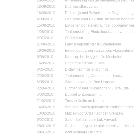
26/09/2010
Prijsuitreiking van de Melopeepoëzieprijs 
18/09/2010
Dichtkunstfestival.eu
16/09/2010
Dichterlijk met Suikerbonen: Gegenlesung
4/09/2010
Een cello voor Pakistan, de eerste benefie
15/08/2010
Einde tentoonstelling Einde loopbanen van
1/08/2010
Tentoonstelling Einde loopbanen van tulp
2/07/2010
Onder vuur
27/06/2010
Landschapsdichter te Schellebelle
19/06/2010
Einde loopbanen van tulpen, Vlassenbroe
6/06/2010
Kunst op het begijnhof in Mechelen
16/05/2010
Het torenlied ook in Doel
8/05/2010
D-day met rings and things
7/05/2010
Tentoonstelling Dubbel nu in Breda
6/05/2010
Wannesavond in Den Hopsack
22/04/2010
Dichterlijk met Suikerbonen: Litera Este
5/03/2010
Dubbel tentoonstelling
21/02/2010
Tussen Koffie en Kaneel
14/02/2010
Aan Meerpalen geklonken: erotische poëzi
13/02/2010
Muziek voor Artsen zonder Grenzen
6/02/2010
Salon Solidair voor Luk Vervaet.
28/01/2010
Gedichtendag in de bibliotheek van Hobo
28/01/2010
Acht Achtbare Dichters