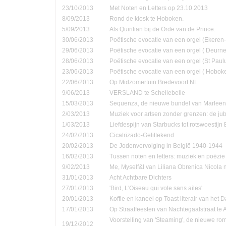
23/10/2013
Met Noten en Letters op 23.10.2013
8/09/2013
Rond de kiosk te Hoboken.
5/09/2013
Als Quirilian bij de Orde van de Prince.
30/06/2013
Poëtische evocatie van een orgel (Ekere
29/06/2013
Poëtische evocatie van een orgel ( Deurne
28/06/2013
Poëtische evocatie van een orgel (St Pau
23/06/2013
Poëtische evocatie van een orgel ( Hobok
22/06/2013
Op Midzomertuin Bredevoort NL
9/06/2013
VERSLAND te Schellebelle
15/03/2013
Sequenza, de nieuwe bundel van Marleen
2/03/2013
Muziek voor artsen zonder grenzen: de jub
1/03/2013
Liefdespijn van Starbucks tot rotswoestijn 
24/02/2013
Cicatrizado-Gelittekend
20/02/2013
De Jodenvervolging in België 1940-1944
16/02/2013
Tussen noten en letters: muziek en poëzie
9/02/2013
Me, Myself&I van Liliana Obrenica Nicola 
31/01/2013
Acht Achtbare Dichters
27/01/2013
'Bird, L'Oiseau qui vole sans ailes'
20/01/2013
Koffie en kaneel op Toast literair van het 
17/01/2013
Op Straatfeesten van Nachtegaalstraat te
Voorstelling van 'Steaming', de nieuwe ro
19/12/2012