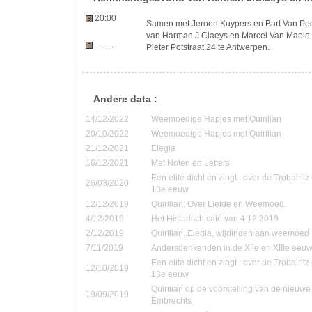
20:00
Samen met Jeroen Kuypers en Bart Van Pee
van Harman J.Claeys en Marcel Van Maele
.........
Pieter Potstraat 24 te Antwerpen.
Andere data :
14/12/2022
Weemoedige Hapjes met Quirilian
20/10/2022
Weemoedige Hapjes met Quirilian
21/12/2021
Elegia
16/12/2021
Met Noten en Letters
Een elite dicht en zingt : over de Trobairi
26/03/2020
13e eeuw.
12/12/2019
Quirilian: Over Liefde en Weemoed.
4/12/2019
Het Historisch café van 4.12.2019
2/12/2019
Quirilian. Elegia, wijdingen aan weemoed
7/11/2019
Andersdenkenden in de XIIe en XIIIe eeu
Een elite dicht en zingt : over de Trobairi
12/10/2019
13e eeuw.
Quirilian op de voorstelling van de nieuw
19/09/2019
Embrechts