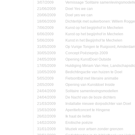
3/07/2009
Vernissage 'Solitaire samenlevingsmodell
21/06/2009
Doel Yes we can
20/06/2009
Doel yes we can
18/06/2009
Dichterlijk met suikerbonen: Willem Rog
7/06/2009
Kunst op het begijnhof in Mechelen
6/06/2009
Kunst op het begijnhof in Mechelen
5/06/2009
Kunst in het Begijnhof te Mechelen
31/05/2009
Op Vurige Tongen te Ruigoord, Amsterda
30/05/2009
Concept Poëzieprijs 2009
24/05/2009
Opening KunstDoel Outside
17/05/2009
Huldiging Miriam Van Hee, Landschapsdic
10/05/2009
Bedichtingactie van huizen te Doel
5/05/2009
Fietsontbijt met literaire animatie
2/05/2009
Opening van Kunstdoel Inside
24/04/2009
Solitaire samenlevingsmodellen
24/04/2009
De Nacht van de boze dichters
21/03/2009
Installatie nieuwe dorpsdichter van Doel
15/03/2009
Aperitiefconcert te Hingene
26/02/2009
Ik haat de liefde
14/02/2009
Erotische poëzie
31/01/2009
Muziek voor artsen zonder grenzen