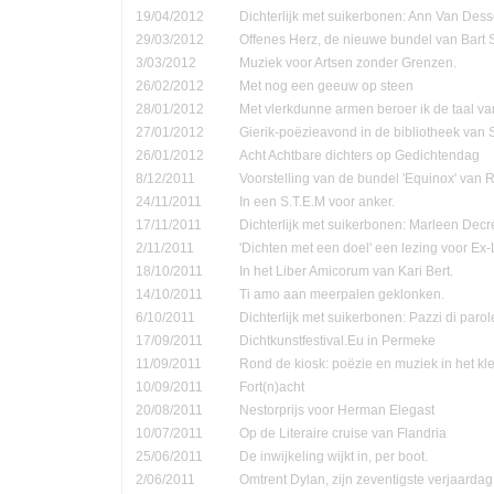
19/04/2012
Dichterlijk met suikerbonen: Ann Van Dess
29/03/2012
Offenes Herz, de nieuwe bundel van Bart 
3/03/2012
Muziek voor Artsen zonder Grenzen.
26/02/2012
Met nog een geeuw op steen
28/01/2012
Met vlerkdunne armen beroer ik de taal va
27/01/2012
Gierik-poëzieavond in de bibliotheek van
26/01/2012
Acht Achtbare dichters op Gedichtendag
8/12/2011
Voorstelling van de bundel 'Equinox' van 
24/11/2011
In een S.T.E.M voor anker.
17/11/2011
Dichterlijk met suikerbonen: Marleen Decr
2/11/2011
'Dichten met een doel' een lezing voor Ex-
18/10/2011
In het Liber Amicorum van Kari Bert.
14/10/2011
Ti amo aan meerpalen geklonken.
6/10/2011
Dichterlijk met suikerbonen: Pazzi di parol
17/09/2011
Dichtkunstfestival.Eu in Permeke
11/09/2011
Rond de kiosk: poëzie en muziek in het kle
10/09/2011
Fort(n)acht
20/08/2011
Nestorprijs voor Herman Elegast
10/07/2011
Op de Literaire cruise van Flandria
25/06/2011
De inwijkeling wijkt in, per boot.
2/06/2011
Omtrent Dylan, zijn zeventigste verjaardag