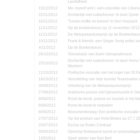
Landstheer
15/12/2012
Me, myself and I, een expositie van Lilian
22/11/2012
Dichterlijk met suikerbonen: In duet Sylvi
18/11/2012
'Tussen koffie en kaneel' in Den Hopsack
11/11/2012
Op de boekenbeurs op 11 november 2012
11/11/2012
De Melopeepoëzieprijs op de Boekenbeur
10/11/2012
Frank & friends: een Singer Song writer a
4/11/2012
Op de Boekenbeurs
26/10/2012
'Desvelada' van Karin Vanspeybroeck
Dichterlijk met suikerbonen: In duet Yern
25/10/2012
Meekers
21/10/2012
Poëtische evocatie van het orgel van St P
18/10/2012
Voorstelling van mijn bundel 'Naamvallen 
30/09/2012
Uitreiking van de Melopeepoëzieprijs
27/09/2012
Arabische poëzie met Qanunmuziek in D
9/09/2012
Rond de kiosk: poëzie en muziek in het kle
9/09/2012
Rond de kiosk te Hoboken
8/09/2012
Monumentendag: Een poëtische evocatie v
27/07/2012
Op het podium van Hoke'Bokes op 27.7.2
25/07/2012
Excisa op Radio Centraal
30/06/2012
Opening Notelaarse kunst en poëziedage
1/05/2012
Open atelier van Kari Bert