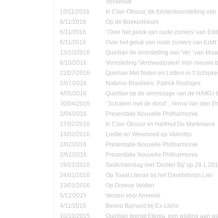
Vosselaar
10/11/2016
In Clair-Obscur, de fototentoonstelling va
8/11/2016
Op de Boekenbeurs
6/11/2016
' Over het geluk van oude zomers' van Ed
6/11/2016
Over het geluk van oude zomers van Eddt
13/10/2016
Quirilian de voorstelling van 'Vel ' van Ma
6/10/2016
Voorstelling 'Verdwaalpalen' mijn nieuwe 
22/07/2016
Quirilian:Met Noten en Letters in 't Schip
2/07/2016
Noturno Brasileiro: Patrick Rodriges
4/05/2016
Quirilian op de vernissage van de HAIKU-t
30/04/2016
' Schaken met de dood' , Yerna Van den D
2/04/2016
Presentatie Nouvelle Philharmonie
27/02/2016
In Clair-Obscur vn Hartmut De Martelaere
14/02/2016
Liefde en Weemoed op Valentijn
2/02/2016
Presentatie Nouvelle Philharmonie
2/02/2016
Presentatie Nouvelle Philharmonie
28/01/2016
Gedichtendag met 'Dichter Bij' op 28.1.201
24/01/2016
Op Toast Literair bij het Davidsfonds Lier
23/01/2016
Op Droeve Velden
5/12/2015
Verzen voor Armenië
4/11/2015
Benno Barnard bij Ex-Libris
10/10/2015
Quirilian brengt Elegia, een wijding aan