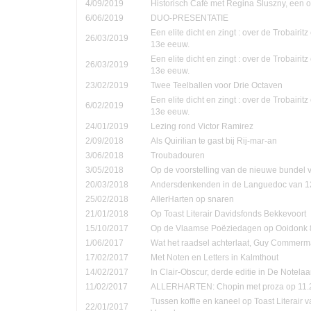
4/09/2019
Historisch Café met Regina Sluszny, een
6/06/2019
DUO-PRESENTATIE
Een elite dicht en zingt : over de Trobairi
26/03/2019
13e eeuw.
Een elite dicht en zingt : over de Trobairi
26/03/2019
13e eeuw.
23/02/2019
Twee Teelballen voor Drie Octaven
Een elite dicht en zingt : over de Trobairi
6/02/2019
13e eeuw.
24/01/2019
Lezing rond Victor Ramirez
2/09/2018
Als Quirilian te gast bij Rij-mar-an
3/06/2018
Troubadouren
3/05/2018
Op de voorstelling van de nieuwe bundel
20/03/2018
Andersdenkenden in de Languedoc van 1
25/02/2018
AllerHarten op snaren
21/01/2018
Op Toast Literair Davidsfonds Bekkevoort
15/10/2017
Op de Vlaamse Poëziedagen op Ooidonk 8
1/06/2017
Wat het raadsel achterlaat, Guy Commer
17/02/2017
Met Noten en Letters in Kalmthout
14/02/2017
In Clair-Obscur, derde editie in De Notela
11/02/2017
ALLERHARTEN: Chopin met proza op 11.
Tussen koffie en kaneel op Toast Literair 
22/01/2017