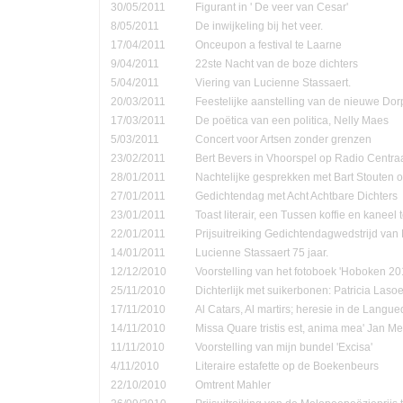
30/05/2011
Figurant in ' De veer van Cesar'
8/05/2011
De inwijkeling bij het veer.
17/04/2011
Onceupon a festival te Laarne
9/04/2011
22ste Nacht van de boze dichters
5/04/2011
Viering van Lucienne Stassaert.
20/03/2011
Feestelijke aanstelling van de nieuwe Do
17/03/2011
De poëtica van een politica, Nelly Maes
5/03/2011
Concert voor Artsen zonder grenzen
23/02/2011
Bert Bevers in Vhoorspel op Radio Centra
28/01/2011
Nachtelijke gesprekken met Bart Stouten o
27/01/2011
Gedichtendag met Acht Achtbare Dichters
23/01/2011
Toast literair, een Tussen koffie en kanee
22/01/2011
Prijsuitreiking Gedichtendagwedstrijd v
14/01/2011
Lucienne Stassaert 75 jaar.
12/12/2010
Voorstelling van het fotoboek 'Hoboken 20
25/11/2010
Dichterlijk met suikerbonen: Patricia Las
17/11/2010
Al Catars, Al martirs; heresie in de Langu
14/11/2010
Missa Quare tristis est, anima mea' Jan Me
11/11/2010
Voorstelling van mijn bundel 'Excisa'
4/11/2010
Literaire estafette op de Boekenbeurs
22/10/2010
Omtrent Mahler