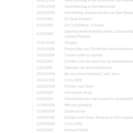
29/01/2009
Gedichtendag in de bibliotheek van Hobo
27/01/2009
Gedichtendag te Dendermonde
24/01/2009
Voorstelling nieuwe bundel van Bart Stout
6/12/2008
De Zaak Peeters
5/12/2008
Die Schöpfung- J.Haydn
Opening tentoonstelling Henk Luysman/O
4/12/2008
Lipstick Painters
22/11/2008
Allegria
20/11/2008
Presentatie van 'Dichterlijk met suikerbone
16/11/2008
Tussen koffie en kaneel
9/11/2008
Dichters aan de macht op de boekenbeurs
1/11/2008
Opening van de boekenbeurs
25/10/2008
Bij een tentoonstelling L'oeil, donc
19/10/2008
Circa 2008
16/10/2008
Dichten voor Doel
4/10/2008
Het Andere Boek
3/10/2008
Voorstelling van mijn bundel In omstandi
27/09/2008
Met een glimlach
21/09/2008
Zuiderzinnen
11/09/2008
Dichten voor Doel- Muzeval in Den Hopsa
10/09/2008
Circa 2008
6/09/2008
Karwoel Sirbal