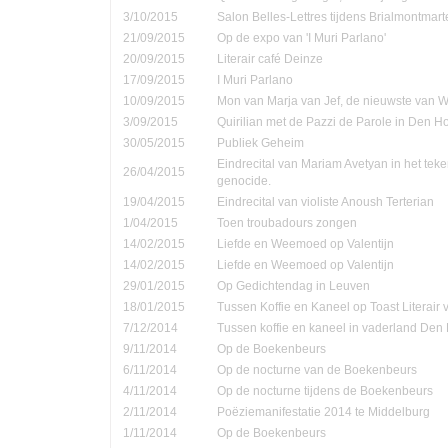
3/10/2015
Salon Belles-Lettres tijdens Brialmontmar
21/09/2015
Op de expo van 'I Muri Parlano'
20/09/2015
Literair café Deinze
17/09/2015
I Muri Parlano
10/09/2015
Mon van Marja van Jef, de nieuwste van W
3/09/2015
Quirilian met de Pazzi de Parole in Den 
30/05/2015
Publiek Geheim
Eindrecital van Mariam Avetyan in het te
26/04/2015
genocide.
19/04/2015
Eindrecital van violiste Anoush Terterian
1/04/2015
Toen troubadours zongen
14/02/2015
Liefde en Weemoed op Valentijn
14/02/2015
Liefde en Weemoed op Valentijn
29/01/2015
Op Gedichtendag in Leuven
18/01/2015
Tussen Koffie en Kaneel op Toast Literair
7/12/2014
Tussen koffie en kaneel in vaderland Den
9/11/2014
Op de Boekenbeurs
6/11/2014
Op de nocturne van de Boekenbeurs
4/11/2014
Op de nocturne tijdens de Boekenbeurs
2/11/2014
Poëziemanifestatie 2014 te Middelburg
1/11/2014
Op de Boekenbeurs