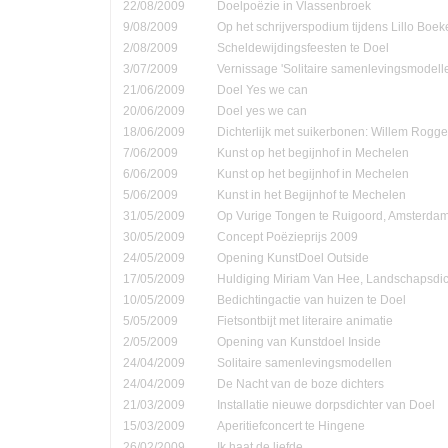
22/08/2009
Doelpoëzie in Vlassenbroek
9/08/2009
Op het schrijverspodium tijdens Lillo Boe
2/08/2009
Scheldewijdingsfeesten te Doel
3/07/2009
Vernissage 'Solitaire samenlevingsmodell
21/06/2009
Doel Yes we can
20/06/2009
Doel yes we can
18/06/2009
Dichterlijk met suikerbonen: Willem Rog
7/06/2009
Kunst op het begijnhof in Mechelen
6/06/2009
Kunst op het begijnhof in Mechelen
5/06/2009
Kunst in het Begijnhof te Mechelen
31/05/2009
Op Vurige Tongen te Ruigoord, Amsterda
30/05/2009
Concept Poëzieprijs 2009
24/05/2009
Opening KunstDoel Outside
17/05/2009
Huldiging Miriam Van Hee, Landschapsdic
10/05/2009
Bedichtingactie van huizen te Doel
5/05/2009
Fietsontbijt met literaire animatie
2/05/2009
Opening van Kunstdoel Inside
24/04/2009
Solitaire samenlevingsmodellen
24/04/2009
De Nacht van de boze dichters
21/03/2009
Installatie nieuwe dorpsdichter van Doel
15/03/2009
Aperitiefconcert te Hingene
26/02/2009
Ik haat de liefde