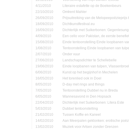
4/11/2010
Literaire estafette op de Boekenbeurs
22/10/2010
Omtrent Mahler
26/09/2010
Prijsuitreiking van de Melopeepoëzieprijs 
18/09/2010
Dichtkunstfestival.eu
16/09/2010
Dichterlijk met Suikerbonen: Gegenlesung
4/09/2010
Een cello voor Pakistan, de eerste benefie
15/08/2010
Einde tentoonstelling Einde loopbanen van
1/08/2010
Tentoonstelling Einde loopbanen van tulp
2/07/2010
Onder vuur
27/06/2010
Landschapsdichter te Schellebelle
19/06/2010
Einde loopbanen van tulpen, Vlassenbroe
6/06/2010
Kunst op het begijnhof in Mechelen
16/05/2010
Het torenlied ook in Doel
8/05/2010
D-day met rings and things
7/05/2010
Tentoonstelling Dubbel nu in Breda
6/05/2010
Wannesavond in Den Hopsack
22/04/2010
Dichterlijk met Suikerbonen: Litera Este
5/03/2010
Dubbel tentoonstelling
21/02/2010
Tussen Koffie en Kaneel
14/02/2010
Aan Meerpalen geklonken: erotische poëzi
13/02/2010
Muziek voor Artsen zonder Grenzen