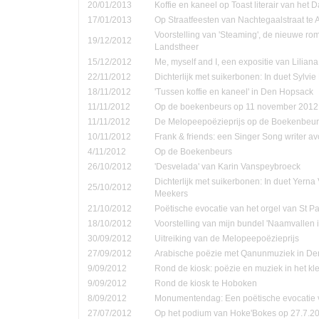
20/01/2013
Koffie en kaneel op Toast literair van het 
17/01/2013
Op Straatfeesten van Nachtegaalstraat te
Voorstelling van 'Steaming', de nieuwe ro
19/12/2012
Landstheer
15/12/2012
Me, myself and I, een expositie van Lilian
22/11/2012
Dichterlijk met suikerbonen: In duet Sylvi
18/11/2012
'Tussen koffie en kaneel' in Den Hopsack
11/11/2012
Op de boekenbeurs op 11 november 2012
11/11/2012
De Melopeepoëzieprijs op de Boekenbeur
10/11/2012
Frank & friends: een Singer Song writer a
4/11/2012
Op de Boekenbeurs
26/10/2012
'Desvelada' van Karin Vanspeybroeck
Dichterlijk met suikerbonen: In duet Yern
25/10/2012
Meekers
21/10/2012
Poëtische evocatie van het orgel van St P
18/10/2012
Voorstelling van mijn bundel 'Naamvallen 
30/09/2012
Uitreiking van de Melopeepoëzieprijs
27/09/2012
Arabische poëzie met Qanunmuziek in D
9/09/2012
Rond de kiosk: poëzie en muziek in het kle
9/09/2012
Rond de kiosk te Hoboken
8/09/2012
Monumentendag: Een poëtische evocatie v
27/07/2012
Op het podium van Hoke'Bokes op 27.7.2