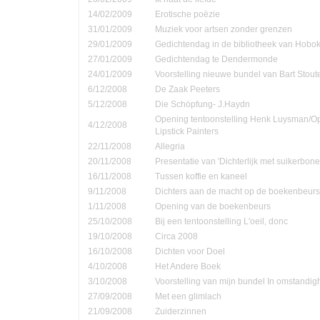
14/02/2009
Erotische poëzie
31/01/2009
Muziek voor artsen zonder grenzen
29/01/2009
Gedichtendag in de bibliotheek van Hobo
27/01/2009
Gedichtendag te Dendermonde
24/01/2009
Voorstelling nieuwe bundel van Bart Stout
6/12/2008
De Zaak Peeters
5/12/2008
Die Schöpfung- J.Haydn
Opening tentoonstelling Henk Luysman/O
4/12/2008
Lipstick Painters
22/11/2008
Allegria
20/11/2008
Presentatie van 'Dichterlijk met suikerbone
16/11/2008
Tussen koffie en kaneel
9/11/2008
Dichters aan de macht op de boekenbeurs
1/11/2008
Opening van de boekenbeurs
25/10/2008
Bij een tentoonstelling L'oeil, donc
19/10/2008
Circa 2008
16/10/2008
Dichten voor Doel
4/10/2008
Het Andere Boek
3/10/2008
Voorstelling van mijn bundel In omstandi
27/09/2008
Met een glimlach
21/09/2008
Zuiderzinnen