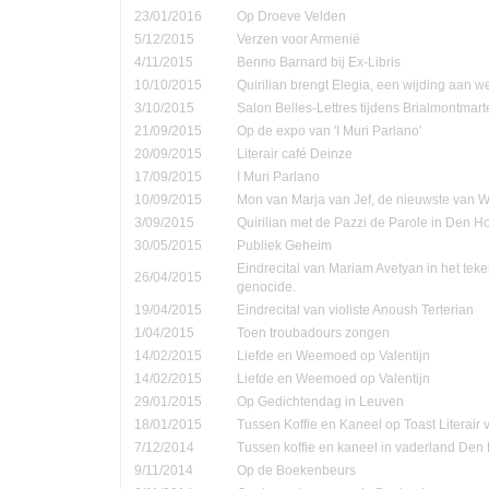
23/01/2016
Op Droeve Velden
5/12/2015
Verzen voor Armenië
4/11/2015
Benno Barnard bij Ex-Libris
10/10/2015
Quirilian brengt Elegia, een wijding aan
3/10/2015
Salon Belles-Lettres tijdens Brialmontmar
21/09/2015
Op de expo van 'I Muri Parlano'
20/09/2015
Literair café Deinze
17/09/2015
I Muri Parlano
10/09/2015
Mon van Marja van Jef, de nieuwste van W
3/09/2015
Quirilian met de Pazzi de Parole in Den 
30/05/2015
Publiek Geheim
Eindrecital van Mariam Avetyan in het te
26/04/2015
genocide.
19/04/2015
Eindrecital van violiste Anoush Terterian
1/04/2015
Toen troubadours zongen
14/02/2015
Liefde en Weemoed op Valentijn
14/02/2015
Liefde en Weemoed op Valentijn
29/01/2015
Op Gedichtendag in Leuven
18/01/2015
Tussen Koffie en Kaneel op Toast Literair
7/12/2014
Tussen koffie en kaneel in vaderland Den
9/11/2014
Op de Boekenbeurs