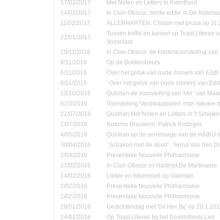
17/02/2017
Met Noten en Letters in Kalmthout
14/02/2017
In Clair-Obscur, derde editie in De Notela
11/02/2017
ALLERHARTEN: Chopin met proza op 11.
Tussen koffie en kaneel op Toast Literair 
22/01/2017
Vosselaar
10/11/2016
In Clair-Obscur, de fototentoonstelling va
8/11/2016
Op de Boekenbeurs
6/11/2016
Over het geluk van oude zomers van Eddt
6/11/2016
' Over het geluk van oude zomers' van Ed
13/10/2016
Quirilian de voorstelling van 'Vel ' van Ma
6/10/2016
Voorstelling 'Verdwaalpalen' mijn nieuwe 
22/07/2016
Quirilian:Met Noten en Letters in 't Schip
2/07/2016
Noturno Brasileiro: Patrick Rodriges
4/05/2016
Quirilian op de vernissage van de HAIKU-t
30/04/2016
' Schaken met de dood' , Yerna Van den D
2/04/2016
Presentatie Nouvelle Philharmonie
27/02/2016
In Clair-Obscur vn Hartmut De Martelaere
14/02/2016
Liefde en Weemoed op Valentijn
2/02/2016
Presentatie Nouvelle Philharmonie
2/02/2016
Presentatie Nouvelle Philharmonie
28/01/2016
Gedichtendag met 'Dichter Bij' op 28.1.201
24/01/2016
Op Toast Literair bij het Davidsfonds Lier