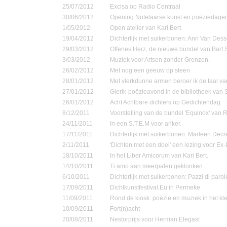
25/07/2012
Excisa op Radio Centraal
30/06/2012
Opening Notelaarse kunst en poëziedage
1/05/2012
Open atelier van Kari Bert
19/04/2012
Dichterlijk met suikerbonen: Ann Van Dess
29/03/2012
Offenes Herz, de nieuwe bundel van Bart 
3/03/2012
Muziek voor Artsen zonder Grenzen.
26/02/2012
Met nog een geeuw op steen
28/01/2012
Met vlerkdunne armen beroer ik de taal va
27/01/2012
Gierik-poëzieavond in de bibliotheek van
26/01/2012
Acht Achtbare dichters op Gedichtendag
8/12/2011
Voorstelling van de bundel 'Equinox' van 
24/11/2011
In een S.T.E.M voor anker.
17/11/2011
Dichterlijk met suikerbonen: Marleen Decr
2/11/2011
'Dichten met een doel' een lezing voor Ex-
18/10/2011
In het Liber Amicorum van Kari Bert.
14/10/2011
Ti amo aan meerpalen geklonken.
6/10/2011
Dichterlijk met suikerbonen: Pazzi di parol
17/09/2011
Dichtkunstfestival.Eu in Permeke
11/09/2011
Rond de kiosk: poëzie en muziek in het kle
10/09/2011
Fort(n)acht
20/08/2011
Nestorprijs voor Herman Elegast