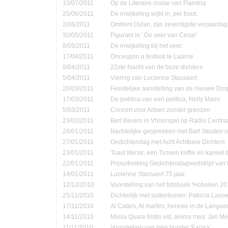
10/07/2011
Op de Literaire cruise van Flandria
25/06/2011
De inwijkeling wijkt in, per boot.
2/06/2011
Omtrent Dylan, zijn zeventigste verjaardag
30/05/2011
Figurant in ' De veer van Cesar'
8/05/2011
De inwijkeling bij het veer.
17/04/2011
Onceupon a festival te Laarne
9/04/2011
22ste Nacht van de boze dichters
5/04/2011
Viering van Lucienne Stassaert.
20/03/2011
Feestelijke aanstelling van de nieuwe Do
17/03/2011
De poëtica van een politica, Nelly Maes
5/03/2011
Concert voor Artsen zonder grenzen
23/02/2011
Bert Bevers in Vhoorspel op Radio Centra
28/01/2011
Nachtelijke gesprekken met Bart Stouten o
27/01/2011
Gedichtendag met Acht Achtbare Dichters
23/01/2011
Toast literair, een Tussen koffie en kanee
22/01/2011
Prijsuitreiking Gedichtendagwedstrijd v
14/01/2011
Lucienne Stassaert 75 jaar.
12/12/2010
Voorstelling van het fotoboek 'Hoboken 20
25/11/2010
Dichterlijk met suikerbonen: Patricia Las
17/11/2010
Al Catars, Al martirs; heresie in de Langu
14/11/2010
Missa Quare tristis est, anima mea' Jan Me
11/11/2010
Voorstelling van mijn bundel 'Excisa'