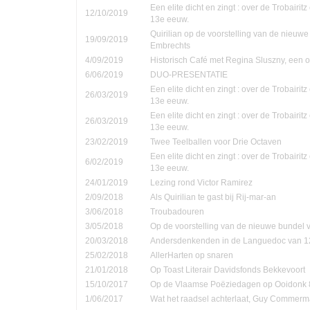
Een elite dicht en zingt : over de Trobairi
12/10/2019
13e eeuw.
Quirilian op de voorstelling van de nieuw
19/09/2019
Embrechts
4/09/2019
Historisch Café met Regina Sluszny, een
6/06/2019
DUO-PRESENTATIE
Een elite dicht en zingt : over de Trobairi
26/03/2019
13e eeuw.
Een elite dicht en zingt : over de Trobairi
26/03/2019
13e eeuw.
23/02/2019
Twee Teelballen voor Drie Octaven
Een elite dicht en zingt : over de Trobairi
6/02/2019
13e eeuw.
24/01/2019
Lezing rond Victor Ramirez
2/09/2018
Als Quirilian te gast bij Rij-mar-an
3/06/2018
Troubadouren
3/05/2018
Op de voorstelling van de nieuwe bundel
20/03/2018
Andersdenkenden in de Languedoc van 1
25/02/2018
AllerHarten op snaren
21/01/2018
Op Toast Literair Davidsfonds Bekkevoort
15/10/2017
Op de Vlaamse Poëziedagen op Ooidonk 8
1/06/2017
Wat het raadsel achterlaat, Guy Commer