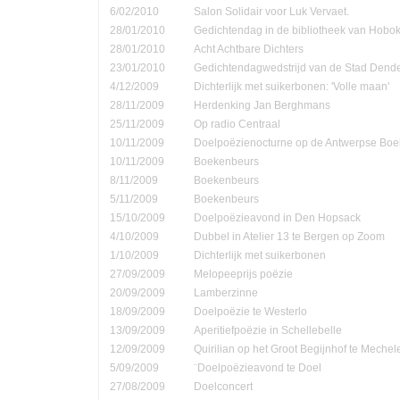
6/02/2010
Salon Solidair voor Luk Vervaet.
28/01/2010
Gedichtendag in de bibliotheek van Hobo
28/01/2010
Acht Achtbare Dichters
23/01/2010
Gedichtendagwedstrijd van de Stad Den
4/12/2009
Dichterlijk met suikerbonen: 'Volle maan'
28/11/2009
Herdenking Jan Berghmans
25/11/2009
Op radio Centraal
10/11/2009
Doelpoëzienocturne op de Antwerpse Bo
10/11/2009
Boekenbeurs
8/11/2009
Boekenbeurs
5/11/2009
Boekenbeurs
15/10/2009
Doelpoëzieavond in Den Hopsack
4/10/2009
Dubbel in Atelier 13 te Bergen op Zoom
1/10/2009
Dichterlijk met suikerbonen
27/09/2009
Melopeeprijs poëzie
20/09/2009
Lamberzinne
18/09/2009
Doelpoëzie te Westerlo
13/09/2009
Aperitiefpoëzie in Schellebelle
12/09/2009
Quirilian op het Groot Begijnhof te Mechel
5/09/2009
¨Doelpoëzieavond te Doel
27/08/2009
Doelconcert