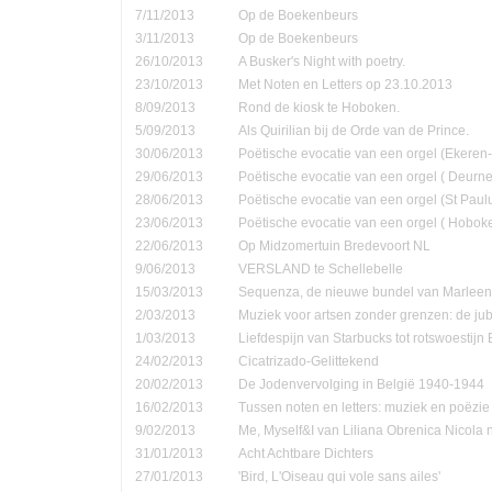
7/11/2013
Op de Boekenbeurs
3/11/2013
Op de Boekenbeurs
26/10/2013
A Busker's Night with poetry.
23/10/2013
Met Noten en Letters op 23.10.2013
8/09/2013
Rond de kiosk te Hoboken.
5/09/2013
Als Quirilian bij de Orde van de Prince.
30/06/2013
Poëtische evocatie van een orgel (Ekere
29/06/2013
Poëtische evocatie van een orgel ( Deurne
28/06/2013
Poëtische evocatie van een orgel (St Pau
23/06/2013
Poëtische evocatie van een orgel ( Hobok
22/06/2013
Op Midzomertuin Bredevoort NL
9/06/2013
VERSLAND te Schellebelle
15/03/2013
Sequenza, de nieuwe bundel van Marleen
2/03/2013
Muziek voor artsen zonder grenzen: de jub
1/03/2013
Liefdespijn van Starbucks tot rotswoestijn 
24/02/2013
Cicatrizado-Gelittekend
20/02/2013
De Jodenvervolging in België 1940-1944
16/02/2013
Tussen noten en letters: muziek en poëzie
9/02/2013
Me, Myself&I van Liliana Obrenica Nicola 
31/01/2013
Acht Achtbare Dichters
27/01/2013
'Bird, L'Oiseau qui vole sans ailes'