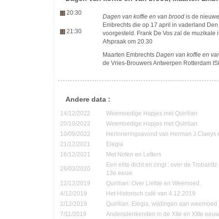
20:30
Dagen van koffie en van brood
is de nieuw
Embrechts die op 17 april in vaderland De
21:30
voorgesteld. Frank De Vos zal de muzikale i
Afspraak om 20.30
Maarten Embrechts
Dagen van koffie en va
de Vries-Brouwers Antwerpen Rotterdam 
Andere data :
14/12/2022
Weemoedige Hapjes met Quirilian
20/10/2022
Weemoedige Hapjes met Quirilian
10/09/2022
Herinneringsavond van Herman J.Claeys 
21/12/2021
Elegia
16/12/2021
Met Noten en Letters
Een elite dicht en zingt : over de Trobairi
26/03/2020
13e eeuw.
12/12/2019
Quirilian: Over Liefde en Weemoed.
4/12/2019
Het Historisch café van 4.12.2019
2/12/2019
Quirilian. Elegia, wijdingen aan weemoed
7/11/2019
Andersdenkenden in de XIIe en XIIIe eeu