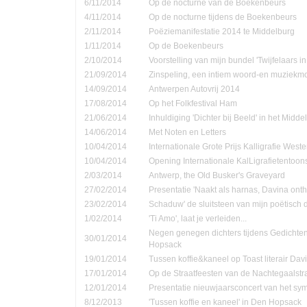
6/11/2014
Op de nocturne van de Boekenbeurs
4/11/2014
Op de nocturne tijdens de Boekenbeurs
2/11/2014
Poëziemanifestatie 2014 te Middelburg
1/11/2014
Op de Boekenbeurs
2/10/2014
Voorstelling van mijn bundel 'Twijfelaars in
21/09/2014
Zinspeling, een intiem woord-en muziekmo
14/09/2014
Antwerpen Autovrij 2014
17/08/2014
Op het Folkfestival Ham
21/06/2014
Inhuldiging 'Dichter bij Beeld' in het Midd
14/06/2014
Met Noten en Letters
10/04/2014
Internationale Grote Prijs Kalligrafie Weste
10/04/2014
Opening Internationale KalLigrafietentoon
2/03/2014
Antwerp, the Old Busker's Graveyard
27/02/2014
Presentatie 'Naakt als harnas, Davina onth
23/02/2014
Schaduw' de sluitsteen van mijn poëtisch d
1/02/2014
'Ti Amo', laat je verleiden...
Negen genegen dichters tijdens Gedichte
30/01/2014
Hopsack
19/01/2014
Tussen koffie&kaneel op Toast literair Dav
17/01/2014
Op de Straatfeesten van de Nachtegaalstr
12/01/2014
Presentatie nieuwjaarsconcert van het sym
8/12/2013
'Tussen koffie en kaneel' in Den Hopsack