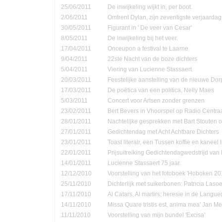
25/06/2011
De inwijkeling wijkt in, per boot.
2/06/2011
Omtrent Dylan, zijn zeventigste verjaardag
30/05/2011
Figurant in ' De veer van Cesar'
8/05/2011
De inwijkeling bij het veer.
17/04/2011
Onceupon a festival te Laarne
9/04/2011
22ste Nacht van de boze dichters
5/04/2011
Viering van Lucienne Stassaert.
20/03/2011
Feestelijke aanstelling van de nieuwe Do
17/03/2011
De poëtica van een politica, Nelly Maes
5/03/2011
Concert voor Artsen zonder grenzen
23/02/2011
Bert Bevers in Vhoorspel op Radio Centra
28/01/2011
Nachtelijke gesprekken met Bart Stouten o
27/01/2011
Gedichtendag met Acht Achtbare Dichters
23/01/2011
Toast literair, een Tussen koffie en kanee
22/01/2011
Prijsuitreiking Gedichtendagwedstrijd v
14/01/2011
Lucienne Stassaert 75 jaar.
12/12/2010
Voorstelling van het fotoboek 'Hoboken 20
25/11/2010
Dichterlijk met suikerbonen: Patricia Las
17/11/2010
Al Catars, Al martirs; heresie in de Langu
14/11/2010
Missa Quare tristis est, anima mea' Jan Me
11/11/2010
Voorstelling van mijn bundel 'Excisa'