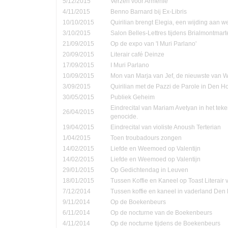
5/12/2015
Verzen voor Armenië
4/11/2015
Benno Barnard bij Ex-Libris
10/10/2015
Quirilian brengt Elegia, een wijding aan
3/10/2015
Salon Belles-Lettres tijdens Brialmontmar
21/09/2015
Op de expo van 'I Muri Parlano'
20/09/2015
Literair café Deinze
17/09/2015
I Muri Parlano
10/09/2015
Mon van Marja van Jef, de nieuwste van W
3/09/2015
Quirilian met de Pazzi de Parole in Den 
30/05/2015
Publiek Geheim
Eindrecital van Mariam Avetyan in het te
26/04/2015
genocide.
19/04/2015
Eindrecital van violiste Anoush Terterian
1/04/2015
Toen troubadours zongen
14/02/2015
Liefde en Weemoed op Valentijn
14/02/2015
Liefde en Weemoed op Valentijn
29/01/2015
Op Gedichtendag in Leuven
18/01/2015
Tussen Koffie en Kaneel op Toast Literair
7/12/2014
Tussen koffie en kaneel in vaderland Den
9/11/2014
Op de Boekenbeurs
6/11/2014
Op de nocturne van de Boekenbeurs
4/11/2014
Op de nocturne tijdens de Boekenbeurs