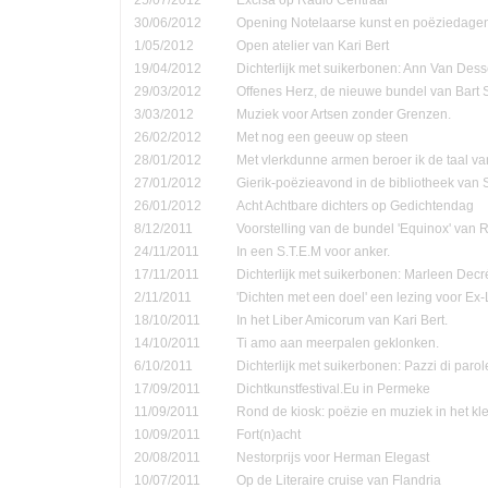
30/06/2012
Opening Notelaarse kunst en poëziedage
1/05/2012
Open atelier van Kari Bert
19/04/2012
Dichterlijk met suikerbonen: Ann Van Dess
29/03/2012
Offenes Herz, de nieuwe bundel van Bart 
3/03/2012
Muziek voor Artsen zonder Grenzen.
26/02/2012
Met nog een geeuw op steen
28/01/2012
Met vlerkdunne armen beroer ik de taal va
27/01/2012
Gierik-poëzieavond in de bibliotheek van
26/01/2012
Acht Achtbare dichters op Gedichtendag
8/12/2011
Voorstelling van de bundel 'Equinox' van 
24/11/2011
In een S.T.E.M voor anker.
17/11/2011
Dichterlijk met suikerbonen: Marleen Decr
2/11/2011
'Dichten met een doel' een lezing voor Ex-
18/10/2011
In het Liber Amicorum van Kari Bert.
14/10/2011
Ti amo aan meerpalen geklonken.
6/10/2011
Dichterlijk met suikerbonen: Pazzi di parol
17/09/2011
Dichtkunstfestival.Eu in Permeke
11/09/2011
Rond de kiosk: poëzie en muziek in het kle
10/09/2011
Fort(n)acht
20/08/2011
Nestorprijs voor Herman Elegast
10/07/2011
Op de Literaire cruise van Flandria