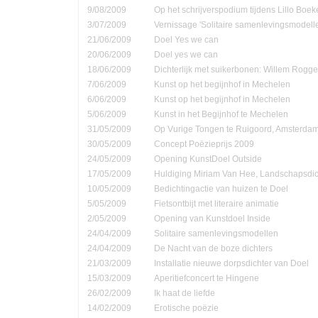
9/08/2009
Op het schrijverspodium tijdens Lillo Boe
3/07/2009
Vernissage 'Solitaire samenlevingsmodell
21/06/2009
Doel Yes we can
20/06/2009
Doel yes we can
18/06/2009
Dichterlijk met suikerbonen: Willem Rog
7/06/2009
Kunst op het begijnhof in Mechelen
6/06/2009
Kunst op het begijnhof in Mechelen
5/06/2009
Kunst in het Begijnhof te Mechelen
31/05/2009
Op Vurige Tongen te Ruigoord, Amsterda
30/05/2009
Concept Poëzieprijs 2009
24/05/2009
Opening KunstDoel Outside
17/05/2009
Huldiging Miriam Van Hee, Landschapsdic
10/05/2009
Bedichtingactie van huizen te Doel
5/05/2009
Fietsontbijt met literaire animatie
2/05/2009
Opening van Kunstdoel Inside
24/04/2009
Solitaire samenlevingsmodellen
24/04/2009
De Nacht van de boze dichters
21/03/2009
Installatie nieuwe dorpsdichter van Doel
15/03/2009
Aperitiefconcert te Hingene
26/02/2009
Ik haat de liefde
14/02/2009
Erotische poëzie