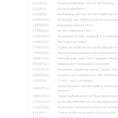
2/11/2014
Poëziemanifestatie 2014 te Middelburg
1/11/2014
Op de Boekenbeurs
2/10/2014
Voorstelling van mijn bundel 'Twijfelaars in
21/09/2014
Zinspeling, een intiem woord-en muziekmo
14/09/2014
Antwerpen Autovrij 2014
17/08/2014
Op het Folkfestival Ham
21/06/2014
Inhuldiging 'Dichter bij Beeld' in het Midd
14/06/2014
Met Noten en Letters
17/04/2014
Dagen van koffie en van brood, Maarten 
10/04/2014
Opening Internationale KalLigrafietentoon
10/04/2014
Internationale Grote Prijs Kalligrafie Weste
2/03/2014
Antwerp, the Old Busker's Graveyard
27/02/2014
Presentatie 'Naakt als harnas, Davina onth
23/02/2014
Schaduw' de sluitsteen van mijn poëtisch d
1/02/2014
'Ti Amo', laat je verleiden...
Negen genegen dichters tijdens Gedichte
30/01/2014
Hopsack
19/01/2014
Tussen koffie&kaneel op Toast literair Dav
17/01/2014
Op de Straatfeesten van de Nachtegaalstr
12/01/2014
Presentatie nieuwjaarsconcert van het sym
8/12/2013
'Tussen koffie en kaneel' in Den Hopsack