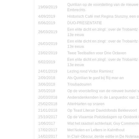
Quirilian op de voorstelling van de nieuw
19/09/2019
Embrechts
4/09/2019
Historisch Café met Regina Sluszny, een
6/06/2019
DUO-PRESENTATIE
Een elite dicht en zingt : over de Trobairi
26/03/2019
13e eeuw.
Een elite dicht en zingt : over de Trobairi
26/03/2019
13e eeuw.
23/02/2019
Twee Teelballen voor Drie Octaven
Een elite dicht en zingt : over de Trobairi
6/02/2019
13e eeuw.
24/01/2019
Lezing rond Victor Ramirez
2/09/2018
Als Quirilian te gast bij Rij-mar-an
3/06/2018
Troubadouren
3/05/2018
Op de voorstelling van de nieuwe bundel
20/03/2018
Andersdenkenden in de Languedoc van 1
25/02/2018
AllerHarten op snaren
21/01/2018
Op Toast Literair Davidsfonds Bekkevoort
15/10/2017
Op de Vlaamse Poëziedagen op Ooidonk 8
1/06/2017
Wat het raadsel achterlaat, Guy Commer
17/02/2017
Met Noten en Letters in Kalmthout
14/02/2017
In Clair-Obscur, derde editie in De Notela