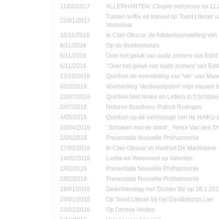
11/02/2017
ALLERHARTEN: Chopin met proza op 11.
Tussen koffie en kaneel op Toast Literair 
22/01/2017
Vosselaar
10/11/2016
In Clair-Obscur, de fototentoonstelling va
8/11/2016
Op de Boekenbeurs
6/11/2016
Over het geluk van oude zomers van Eddt
6/11/2016
' Over het geluk van oude zomers' van Ed
13/10/2016
Quirilian de voorstelling van 'Vel ' van Ma
6/10/2016
Voorstelling 'Verdwaalpalen' mijn nieuwe 
22/07/2016
Quirilian:Met Noten en Letters in 't Schip
2/07/2016
Noturno Brasileiro: Patrick Rodriges
4/05/2016
Quirilian op de vernissage van de HAIKU-t
30/04/2016
' Schaken met de dood' , Yerna Van den D
2/04/2016
Presentatie Nouvelle Philharmonie
27/02/2016
In Clair-Obscur vn Hartmut De Martelaere
14/02/2016
Liefde en Weemoed op Valentijn
2/02/2016
Presentatie Nouvelle Philharmonie
2/02/2016
Presentatie Nouvelle Philharmonie
28/01/2016
Gedichtendag met 'Dichter Bij' op 28.1.201
24/01/2016
Op Toast Literair bij het Davidsfonds Lier
23/01/2016
Op Droeve Velden