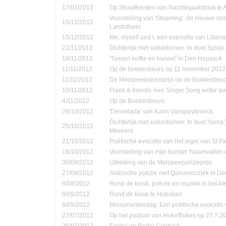
17/01/2013
Op Straatfeesten van Nachtegaalstraat te
Voorstelling van 'Steaming', de nieuwe ro
19/12/2012
Landstheer
15/12/2012
Me, myself and I, een expositie van Lilian
22/11/2012
Dichterlijk met suikerbonen: In duet Sylvi
18/11/2012
'Tussen koffie en kaneel' in Den Hopsack
11/11/2012
Op de boekenbeurs op 11 november 2012
11/11/2012
De Melopeepoëzieprijs op de Boekenbeur
10/11/2012
Frank & friends: een Singer Song writer a
4/11/2012
Op de Boekenbeurs
26/10/2012
'Desvelada' van Karin Vanspeybroeck
Dichterlijk met suikerbonen: In duet Yern
25/10/2012
Meekers
21/10/2012
Poëtische evocatie van het orgel van St P
18/10/2012
Voorstelling van mijn bundel 'Naamvallen 
30/09/2012
Uitreiking van de Melopeepoëzieprijs
27/09/2012
Arabische poëzie met Qanunmuziek in D
9/09/2012
Rond de kiosk: poëzie en muziek in het kle
9/09/2012
Rond de kiosk te Hoboken
8/09/2012
Monumentendag: Een poëtische evocatie v
27/07/2012
Op het podium van Hoke'Bokes op 27.7.2
25/07/2012
Excisa op Radio Centraal