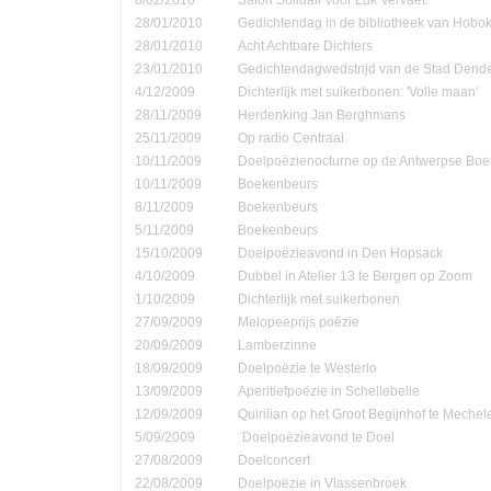
28/01/2010
Gedichtendag in de bibliotheek van Hobo
28/01/2010
Acht Achtbare Dichters
23/01/2010
Gedichtendagwedstrijd van de Stad Den
4/12/2009
Dichterlijk met suikerbonen: 'Volle maan'
28/11/2009
Herdenking Jan Berghmans
25/11/2009
Op radio Centraal
10/11/2009
Doelpoëzienocturne op de Antwerpse Bo
10/11/2009
Boekenbeurs
8/11/2009
Boekenbeurs
5/11/2009
Boekenbeurs
15/10/2009
Doelpoëzieavond in Den Hopsack
4/10/2009
Dubbel in Atelier 13 te Bergen op Zoom
1/10/2009
Dichterlijk met suikerbonen
27/09/2009
Melopeeprijs poëzie
20/09/2009
Lamberzinne
18/09/2009
Doelpoëzie te Westerlo
13/09/2009
Aperitiefpoëzie in Schellebelle
12/09/2009
Quirilian op het Groot Begijnhof te Mechel
5/09/2009
¨Doelpoëzieavond te Doel
27/08/2009
Doelconcert
22/08/2009
Doelpoëzie in Vlassenbroek