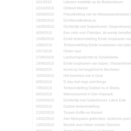
4/11/2010
Literaire estafette op de Boekenbeurs
22/10/2010
Omtrent Mahler
26/09/2010
Prijsuitreiking van de Melopeepoëzieprijs 
18/09/2010
Dichtkunstfestival.eu
16/09/2010
Dichterlijk met Suikerbonen: Gegenlesung
4/09/2010
Een cello voor Pakistan, de eerste benefie
15/08/2010
Einde tentoonstelling Einde loopbanen van
1/08/2010
Tentoonstelling Einde loopbanen van tulp
2/07/2010
Onder vuur
27/06/2010
Landschapsdichter te Schellebelle
19/06/2010
Einde loopbanen van tulpen, Vlassenbroe
6/06/2010
Kunst op het begijnhof in Mechelen
16/05/2010
Het torenlied ook in Doel
8/05/2010
D-day met rings and things
7/05/2010
Tentoonstelling Dubbel nu in Breda
6/05/2010
Wannesavond in Den Hopsack
22/04/2010
Dichterlijk met Suikerbonen: Litera Este
5/03/2010
Dubbel tentoonstelling
21/02/2010
Tussen Koffie en Kaneel
14/02/2010
Aan Meerpalen geklonken: erotische poëzi
13/02/2010
Muziek voor Artsen zonder Grenzen
6/02/2010
Salon Solidair voor Luk Vervaet.