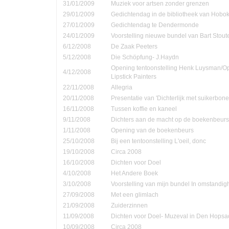
31/01/2009
Muziek voor artsen zonder grenzen
29/01/2009
Gedichtendag in de bibliotheek van Hobo
27/01/2009
Gedichtendag te Dendermonde
24/01/2009
Voorstelling nieuwe bundel van Bart Stout
6/12/2008
De Zaak Peeters
5/12/2008
Die Schöpfung- J.Haydn
Opening tentoonstelling Henk Luysman/O
4/12/2008
Lipstick Painters
22/11/2008
Allegria
20/11/2008
Presentatie van 'Dichterlijk met suikerbone
16/11/2008
Tussen koffie en kaneel
9/11/2008
Dichters aan de macht op de boekenbeurs
1/11/2008
Opening van de boekenbeurs
25/10/2008
Bij een tentoonstelling L'oeil, donc
19/10/2008
Circa 2008
16/10/2008
Dichten voor Doel
4/10/2008
Het Andere Boek
3/10/2008
Voorstelling van mijn bundel In omstandi
27/09/2008
Met een glimlach
21/09/2008
Zuiderzinnen
11/09/2008
Dichten voor Doel- Muzeval in Den Hopsa
10/09/2008
Circa 2008