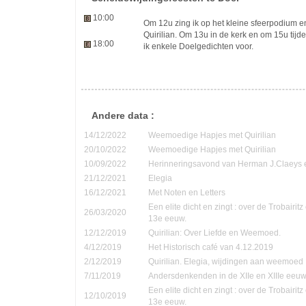
10:00
Om 12u zing ik op het kleine sfeerpodium en
Quirilian. Om 13u in de kerk en om 15u tijd
18:00
ik enkele Doelgedichten voor.
Andere data :
14/12/2022
Weemoedige Hapjes met Quirilian
20/10/2022
Weemoedige Hapjes met Quirilian
10/09/2022
Herinneringsavond van Herman J.Claeys 
21/12/2021
Elegia
16/12/2021
Met Noten en Letters
Een elite dicht en zingt : over de Trobairi
26/03/2020
13e eeuw.
12/12/2019
Quirilian: Over Liefde en Weemoed.
4/12/2019
Het Historisch café van 4.12.2019
2/12/2019
Quirilian. Elegia, wijdingen aan weemoed
7/11/2019
Andersdenkenden in de XIIe en XIIIe eeu
Een elite dicht en zingt : over de Trobairi
12/10/2019
13e eeuw.