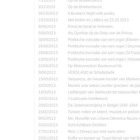
7/11/2013
Op de Boekenbeurs
3/11/2013
Op de Boekenbeurs
26/10/2013
A Busker's Night with poetry.
23/10/2013
Met Noten en Letters op 23.10.2013
8/09/2013
Rond de kiosk te Hoboken.
5/09/2013
Als Quirilian bij de Orde van de Prince.
30/06/2013
Poëtische evocatie van een orgel (Ekere
29/06/2013
Poëtische evocatie van een orgel ( Deurne
28/06/2013
Poëtische evocatie van een orgel (St Pau
23/06/2013
Poëtische evocatie van een orgel ( Hobok
22/06/2013
Op Midzomertuin Bredevoort NL
9/06/2013
VERSLAND te Schellebelle
15/03/2013
Sequenza, de nieuwe bundel van Marleen
2/03/2013
Muziek voor artsen zonder grenzen: de jub
1/03/2013
Liefdespijn van Starbucks tot rotswoestijn 
24/02/2013
Cicatrizado-Gelittekend
20/02/2013
De Jodenvervolging in België 1940-1944
16/02/2013
Tussen noten en letters: muziek en poëzie
9/02/2013
Me, Myself&I van Liliana Obrenica Nicola 
31/01/2013
Acht Achtbare Dichters
27/01/2013
'Bird, L'Oiseau qui vole sans ailes'
20/01/2013
Koffie en kaneel op Toast literair van het 