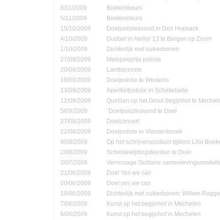
8/11/2009
Boekenbeurs
5/11/2009
Boekenbeurs
15/10/2009
Doelpoëzieavond in Den Hopsack
4/10/2009
Dubbel in Atelier 13 te Bergen op Zoom
1/10/2009
Dichterlijk met suikerbonen
27/09/2009
Melopeeprijs poëzie
20/09/2009
Lamberzinne
18/09/2009
Doelpoëzie te Westerlo
13/09/2009
Aperitiefpoëzie in Schellebelle
12/09/2009
Quirilian op het Groot Begijnhof te Mechel
5/09/2009
¨Doelpoëzieavond te Doel
27/08/2009
Doelconcert
22/08/2009
Doelpoëzie in Vlassenbroek
9/08/2009
Op het schrijverspodium tijdens Lillo Boe
2/08/2009
Scheldewijdingsfeesten te Doel
3/07/2009
Vernissage 'Solitaire samenlevingsmodell
21/06/2009
Doel Yes we can
20/06/2009
Doel yes we can
18/06/2009
Dichterlijk met suikerbonen: Willem Rog
7/06/2009
Kunst op het begijnhof in Mechelen
6/06/2009
Kunst op het begijnhof in Mechelen