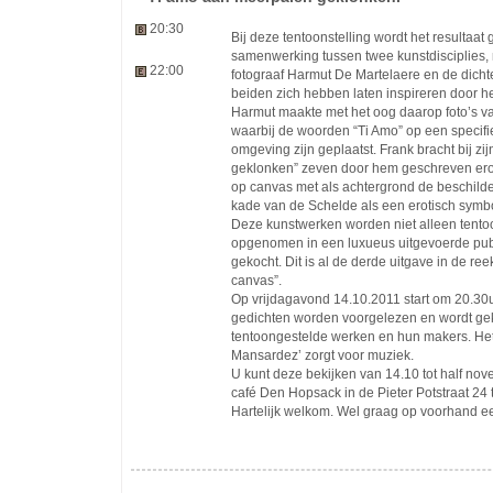
20:30
Bij deze tentoonstelling wordt het resultaa
samenwerking tussen twee kunstdisciplies, 
22:00
fotograaf Harmut De Martelaere en de dicht
beiden zich hebben laten inspireren door het
Harmut maakte met het oog daarop foto’s v
waarbij de woorden “Ti Amo” op een specifie
omgeving zijn geplaatst. Frank bracht bij zi
geklonken” zeven door hem geschreven erot
op canvas met als achtergrond de beschil
kade van de Schelde als een erotisch symb
Deze kunstwerken worden niet alleen tentoo
opgenomen in een luxueus uitgevoerde pub
gekocht. Dit is al de derde uitgave in de re
canvas”.
Op vrijdagavond 14.10.2011 start om 20.30u
gedichten worden voorgelezen en wordt ge
tentoongestelde werken en hun makers. He
Mansardez’ zorgt voor muziek.
U kunt deze bekijken van 14.10 tot half novem
café Den Hopsack in de Pieter Potstraat 24
Hartelijk welkom. Wel graag op voorhand ee