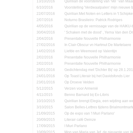
13/10/2016
Quirilian de voorstelling van 'Vel ' van Ma
6/10/2016
Voorstelling 'Verdwaalpalen' mijn nieuwe 
22/07/2016
Quirilian:Met Noten en Letters in 't Schip
2/07/2016
Noturno Brasileiro: Patrick Rodriges
4/05/2016
Quirilian op de vernissage van de HAIKU-t
30/04/2016
' Schaken met de dood' , Yerna Van den D
2/04/2016
Presentatie Nouvelle Philharmonie
27/02/2016
In Clair-Obscur vn Hartmut De Martelaere
14/02/2016
Liefde en Weemoed op Valentijn
2/02/2016
Presentatie Nouvelle Philharmonie
2/02/2016
Presentatie Nouvelle Philharmonie
28/01/2016
Gedichtendag met 'Dichter Bij' op 28.1.201
24/01/2016
Op Toast Literair bij het Davidsfonds Lier
23/01/2016
Op Droeve Velden
5/12/2015
Verzen voor Armenië
4/11/2015
Benno Barnard bij Ex-Libris
10/10/2015
Quirilian brengt Elegia, een wijding aan
3/10/2015
Salon Belles-Lettres tijdens Brialmontmar
21/09/2015
Op de expo van 'I Muri Parlano'
20/09/2015
Literair café Deinze
17/09/2015
I Muri Parlano
10/09/2015
Mon van Marja van Jef, de nieuwste van W