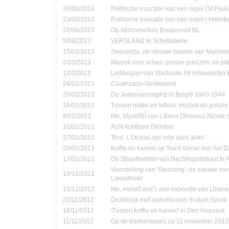
28/06/2013
Poëtische evocatie van een orgel (St Pau
23/06/2013
Poëtische evocatie van een orgel ( Hobok
22/06/2013
Op Midzomertuin Bredevoort NL
9/06/2013
VERSLAND te Schellebelle
15/03/2013
Sequenza, de nieuwe bundel van Marleen
2/03/2013
Muziek voor artsen zonder grenzen: de jub
1/03/2013
Liefdespijn van Starbucks tot rotswoestijn 
24/02/2013
Cicatrizado-Gelittekend
20/02/2013
De Jodenvervolging in België 1940-1944
16/02/2013
Tussen noten en letters: muziek en poëzie
9/02/2013
Me, Myself&I van Liliana Obrenica Nicola 
31/01/2013
Acht Achtbare Dichters
27/01/2013
'Bird, L'Oiseau qui vole sans ailes'
20/01/2013
Koffie en kaneel op Toast literair van het 
17/01/2013
Op Straatfeesten van Nachtegaalstraat te
Voorstelling van 'Steaming', de nieuwe ro
19/12/2012
Landstheer
15/12/2012
Me, myself and I, een expositie van Lilian
22/11/2012
Dichterlijk met suikerbonen: In duet Sylvi
18/11/2012
'Tussen koffie en kaneel' in Den Hopsack
11/11/2012
Op de boekenbeurs op 11 november 2012