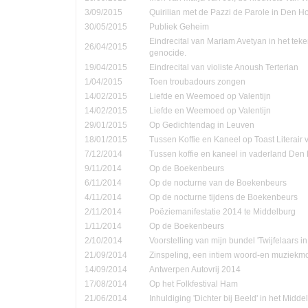
3/09/2015
Quirilian met de Pazzi de Parole in Den 
30/05/2015
Publiek Geheim
Eindrecital van Mariam Avetyan in het te
26/04/2015
genocide.
19/04/2015
Eindrecital van violiste Anoush Terterian
1/04/2015
Toen troubadours zongen
14/02/2015
Liefde en Weemoed op Valentijn
14/02/2015
Liefde en Weemoed op Valentijn
29/01/2015
Op Gedichtendag in Leuven
18/01/2015
Tussen Koffie en Kaneel op Toast Literair
7/12/2014
Tussen koffie en kaneel in vaderland Den
9/11/2014
Op de Boekenbeurs
6/11/2014
Op de nocturne van de Boekenbeurs
4/11/2014
Op de nocturne tijdens de Boekenbeurs
2/11/2014
Poëziemanifestatie 2014 te Middelburg
1/11/2014
Op de Boekenbeurs
2/10/2014
Voorstelling van mijn bundel 'Twijfelaars in
21/09/2014
Zinspeling, een intiem woord-en muziekmo
14/09/2014
Antwerpen Autovrij 2014
17/08/2014
Op het Folkfestival Ham
21/06/2014
Inhuldiging 'Dichter bij Beeld' in het Midd