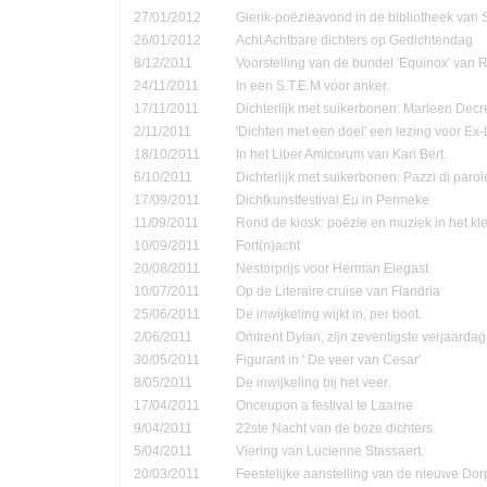
27/01/2012
Gierik-poëzieavond in de bibliotheek van
26/01/2012
Acht Achtbare dichters op Gedichtendag
8/12/2011
Voorstelling van de bundel 'Equinox' van 
24/11/2011
In een S.T.E.M voor anker.
17/11/2011
Dichterlijk met suikerbonen: Marleen Decr
2/11/2011
'Dichten met een doel' een lezing voor Ex-
18/10/2011
In het Liber Amicorum van Kari Bert.
6/10/2011
Dichterlijk met suikerbonen: Pazzi di parol
17/09/2011
Dichtkunstfestival.Eu in Permeke
11/09/2011
Rond de kiosk: poëzie en muziek in het kle
10/09/2011
Fort(n)acht
20/08/2011
Nestorprijs voor Herman Elegast
10/07/2011
Op de Literaire cruise van Flandria
25/06/2011
De inwijkeling wijkt in, per boot.
2/06/2011
Omtrent Dylan, zijn zeventigste verjaardag
30/05/2011
Figurant in ' De veer van Cesar'
8/05/2011
De inwijkeling bij het veer.
17/04/2011
Onceupon a festival te Laarne
9/04/2011
22ste Nacht van de boze dichters
5/04/2011
Viering van Lucienne Stassaert.
20/03/2011
Feestelijke aanstelling van de nieuwe Do