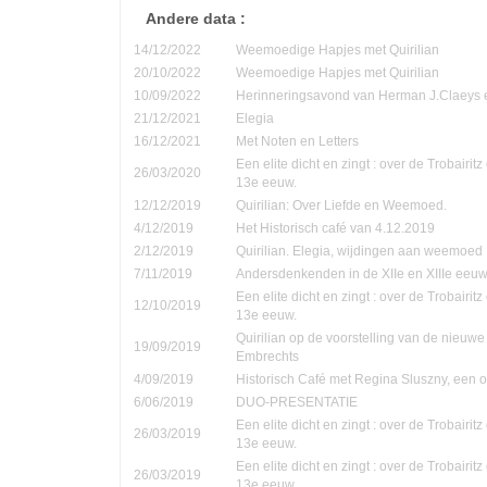
Andere data :
14/12/2022
Weemoedige Hapjes met Quirilian
20/10/2022
Weemoedige Hapjes met Quirilian
10/09/2022
Herinneringsavond van Herman J.Claeys 
21/12/2021
Elegia
16/12/2021
Met Noten en Letters
Een elite dicht en zingt : over de Trobairi
26/03/2020
13e eeuw.
12/12/2019
Quirilian: Over Liefde en Weemoed.
4/12/2019
Het Historisch café van 4.12.2019
2/12/2019
Quirilian. Elegia, wijdingen aan weemoed
7/11/2019
Andersdenkenden in de XIIe en XIIIe eeu
Een elite dicht en zingt : over de Trobairi
12/10/2019
13e eeuw.
Quirilian op de voorstelling van de nieuw
19/09/2019
Embrechts
4/09/2019
Historisch Café met Regina Sluszny, een
6/06/2019
DUO-PRESENTATIE
Een elite dicht en zingt : over de Trobairi
26/03/2019
13e eeuw.
Een elite dicht en zingt : over de Trobairi
26/03/2019
13e eeuw.