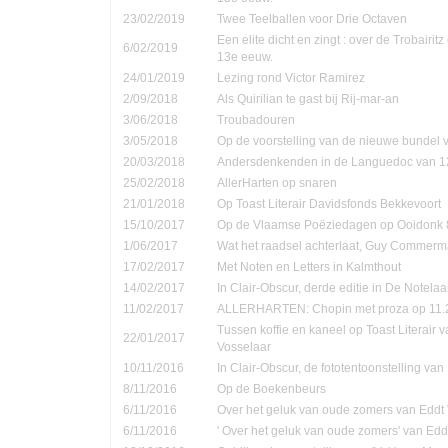
23/02/2019
Twee Teelballen voor Drie Octaven
Een elite dicht en zingt : over de Trobairi
6/02/2019
13e eeuw.
24/01/2019
Lezing rond Victor Ramirez
2/09/2018
Als Quirilian te gast bij Rij-mar-an
3/06/2018
Troubadouren
3/05/2018
Op de voorstelling van de nieuwe bundel
20/03/2018
Andersdenkenden in de Languedoc van 1
25/02/2018
AllerHarten op snaren
21/01/2018
Op Toast Literair Davidsfonds Bekkevoort
15/10/2017
Op de Vlaamse Poëziedagen op Ooidonk 8
1/06/2017
Wat het raadsel achterlaat, Guy Commer
17/02/2017
Met Noten en Letters in Kalmthout
14/02/2017
In Clair-Obscur, derde editie in De Notela
11/02/2017
ALLERHARTEN: Chopin met proza op 11.
Tussen koffie en kaneel op Toast Literair 
22/01/2017
Vosselaar
10/11/2016
In Clair-Obscur, de fototentoonstelling va
8/11/2016
Op de Boekenbeurs
6/11/2016
Over het geluk van oude zomers van Eddt
6/11/2016
' Over het geluk van oude zomers' van Ed