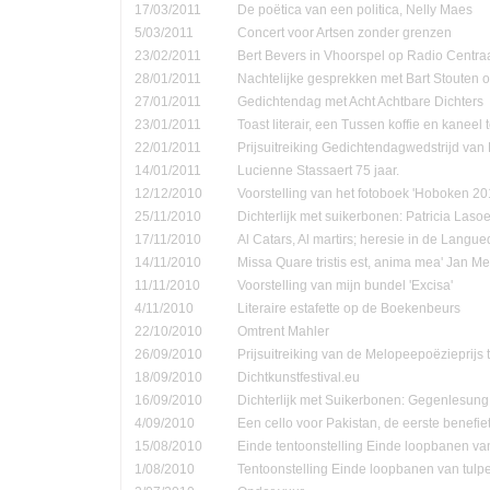
17/03/2011
De poëtica van een politica, Nelly Maes
5/03/2011
Concert voor Artsen zonder grenzen
23/02/2011
Bert Bevers in Vhoorspel op Radio Centra
28/01/2011
Nachtelijke gesprekken met Bart Stouten o
27/01/2011
Gedichtendag met Acht Achtbare Dichters
23/01/2011
Toast literair, een Tussen koffie en kanee
22/01/2011
Prijsuitreiking Gedichtendagwedstrijd v
14/01/2011
Lucienne Stassaert 75 jaar.
12/12/2010
Voorstelling van het fotoboek 'Hoboken 20
25/11/2010
Dichterlijk met suikerbonen: Patricia Las
17/11/2010
Al Catars, Al martirs; heresie in de Langu
14/11/2010
Missa Quare tristis est, anima mea' Jan Me
11/11/2010
Voorstelling van mijn bundel 'Excisa'
4/11/2010
Literaire estafette op de Boekenbeurs
22/10/2010
Omtrent Mahler
26/09/2010
Prijsuitreiking van de Melopeepoëzieprijs 
18/09/2010
Dichtkunstfestival.eu
16/09/2010
Dichterlijk met Suikerbonen: Gegenlesung
4/09/2010
Een cello voor Pakistan, de eerste benefie
15/08/2010
Einde tentoonstelling Einde loopbanen van
1/08/2010
Tentoonstelling Einde loopbanen van tulp