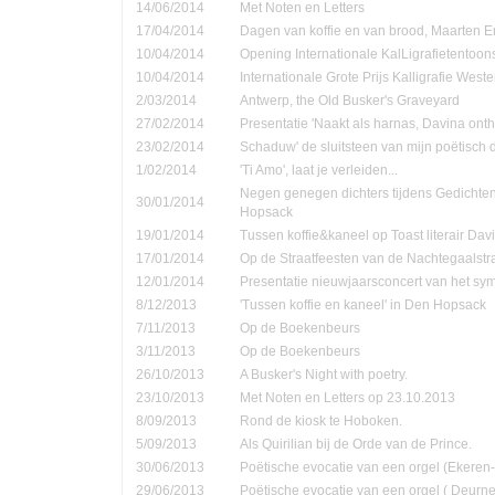
14/06/2014
Met Noten en Letters
17/04/2014
Dagen van koffie en van brood, Maarten 
10/04/2014
Opening Internationale KalLigrafietentoon
10/04/2014
Internationale Grote Prijs Kalligrafie Weste
2/03/2014
Antwerp, the Old Busker's Graveyard
27/02/2014
Presentatie 'Naakt als harnas, Davina onth
23/02/2014
Schaduw' de sluitsteen van mijn poëtisch d
1/02/2014
'Ti Amo', laat je verleiden...
Negen genegen dichters tijdens Gedichte
30/01/2014
Hopsack
19/01/2014
Tussen koffie&kaneel op Toast literair Dav
17/01/2014
Op de Straatfeesten van de Nachtegaalstr
12/01/2014
Presentatie nieuwjaarsconcert van het sym
8/12/2013
'Tussen koffie en kaneel' in Den Hopsack
7/11/2013
Op de Boekenbeurs
3/11/2013
Op de Boekenbeurs
26/10/2013
A Busker's Night with poetry.
23/10/2013
Met Noten en Letters op 23.10.2013
8/09/2013
Rond de kiosk te Hoboken.
5/09/2013
Als Quirilian bij de Orde van de Prince.
30/06/2013
Poëtische evocatie van een orgel (Ekere
29/06/2013
Poëtische evocatie van een orgel ( Deurne