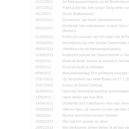
11/11/2012
De Melopeepoëzieprijs op de Boekenbeur
10/11/2012
Frank & friends: een Singer Song writer a
4/11/2012
Op de Boekenbeurs
26/10/2012
'Desvelada' van Karin Vanspeybroeck
Dichterlijk met suikerbonen: In duet Yern
25/10/2012
Meekers
21/10/2012
Poëtische evocatie van het orgel van St P
18/10/2012
Voorstelling van mijn bundel 'Naamvallen 
30/09/2012
Uitreiking van de Melopeepoëzieprijs
27/09/2012
Arabische poëzie met Qanunmuziek in D
9/09/2012
Rond de kiosk: poëzie en muziek in het kle
9/09/2012
Rond de kiosk te Hoboken
8/09/2012
Monumentendag: Een poëtische evocatie v
27/07/2012
Op het podium van Hoke'Bokes op 27.7.2
25/07/2012
Excisa op Radio Centraal
30/06/2012
Opening Notelaarse kunst en poëziedage
1/05/2012
Open atelier van Kari Bert
19/04/2012
Dichterlijk met suikerbonen: Ann Van Dess
29/03/2012
Offenes Herz, de nieuwe bundel van Bart 
3/03/2012
Muziek voor Artsen zonder Grenzen.
26/02/2012
Met nog een geeuw op steen
28/01/2012
Met vlerkdunne armen beroer ik de taal va