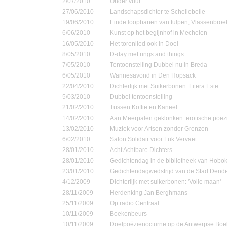
2/07/2010
Onder vuur
27/06/2010
Landschapsdichter te Schellebelle
19/06/2010
Einde loopbanen van tulpen, Vlassenbroe
6/06/2010
Kunst op het begijnhof in Mechelen
16/05/2010
Het torenlied ook in Doel
8/05/2010
D-day met rings and things
7/05/2010
Tentoonstelling Dubbel nu in Breda
6/05/2010
Wannesavond in Den Hopsack
22/04/2010
Dichterlijk met Suikerbonen: Litera Este
5/03/2010
Dubbel tentoonstelling
21/02/2010
Tussen Koffie en Kaneel
14/02/2010
Aan Meerpalen geklonken: erotische poëzi
13/02/2010
Muziek voor Artsen zonder Grenzen
6/02/2010
Salon Solidair voor Luk Vervaet.
28/01/2010
Acht Achtbare Dichters
28/01/2010
Gedichtendag in de bibliotheek van Hobo
23/01/2010
Gedichtendagwedstrijd van de Stad Den
4/12/2009
Dichterlijk met suikerbonen: 'Volle maan'
28/11/2009
Herdenking Jan Berghmans
25/11/2009
Op radio Centraal
10/11/2009
Boekenbeurs
10/11/2009
Doelpoëzienocturne op de Antwerpse Bo