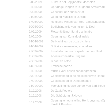
5/06/2009
Kunst in het Begijnhof te Mechelen
31/05/2009
Op Vurige Tongen te Ruigoord, Amsterda
30/05/2009
Concept Poëzieprijs 2009
24/05/2009
Opening KunstDoel Outside
17/05/2009
Huldiging Miriam Van Hee, Landschapsdic
10/05/2009
Bedichtingactie van huizen te Doel
5/05/2009
Fietsontbijt met literaire animatie
2/05/2009
Opening van Kunstdoel Inside
24/04/2009
De Nacht van de boze dichters
24/04/2009
Solitaire samenlevingsmodellen
21/03/2009
Installatie nieuwe dorpsdichter van Doel
15/03/2009
Aperitiefconcert te Hingene
26/02/2009
Ik haat de liefde
14/02/2009
Erotische poëzie
31/01/2009
Muziek voor artsen zonder grenzen
29/01/2009
Gedichtendag in de bibliotheek van Hobo
27/01/2009
Gedichtendag te Dendermonde
24/01/2009
Voorstelling nieuwe bundel van Bart Stout
6/12/2008
De Zaak Peeters
5/12/2008
Die Schöpfung- J.Haydn
Opening tentoonstelling Henk Luysman/O
4/12/2008
Lipstick Painters