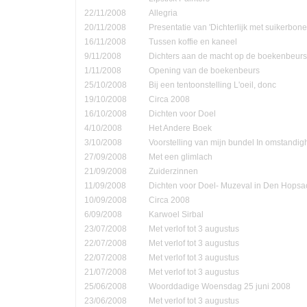
22/11/2008
Allegria
20/11/2008
Presentatie van 'Dichterlijk met suikerbone
16/11/2008
Tussen koffie en kaneel
9/11/2008
Dichters aan de macht op de boekenbeurs
1/11/2008
Opening van de boekenbeurs
25/10/2008
Bij een tentoonstelling L'oeil, donc
19/10/2008
Circa 2008
16/10/2008
Dichten voor Doel
4/10/2008
Het Andere Boek
3/10/2008
Voorstelling van mijn bundel In omstandi
27/09/2008
Met een glimlach
21/09/2008
Zuiderzinnen
11/09/2008
Dichten voor Doel- Muzeval in Den Hopsa
10/09/2008
Circa 2008
6/09/2008
Karwoel Sirbal
23/07/2008
Met verlof tot 3 augustus
22/07/2008
Met verlof tot 3 augustus
22/07/2008
Met verlof tot 3 augustus
21/07/2008
Met verlof tot 3 augustus
25/06/2008
Woorddadige Woensdag 25 juni 2008
23/06/2008
Met verlof tot 3 augustus