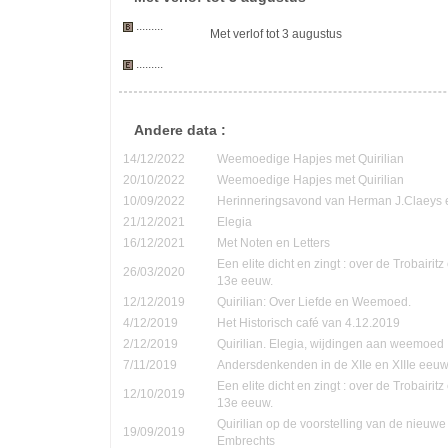
.........
Met verlof tot 3 augustus
.........
Andere data :
14/12/2022
Weemoedige Hapjes met Quirilian
20/10/2022
Weemoedige Hapjes met Quirilian
10/09/2022
Herinneringsavond van Herman J.Claeys 
21/12/2021
Elegia
16/12/2021
Met Noten en Letters
Een elite dicht en zingt : over de Trobairi
26/03/2020
13e eeuw.
12/12/2019
Quirilian: Over Liefde en Weemoed.
4/12/2019
Het Historisch café van 4.12.2019
2/12/2019
Quirilian. Elegia, wijdingen aan weemoed
7/11/2019
Andersdenkenden in de XIIe en XIIIe eeu
Een elite dicht en zingt : over de Trobairi
12/10/2019
13e eeuw.
Quirilian op de voorstelling van de nieuw
19/09/2019
Embrechts