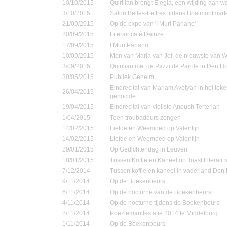
10/10/2015
Quirilian brengt Elegia, een wijding aan
3/10/2015
Salon Belles-Lettres tijdens Brialmontmar
21/09/2015
Op de expo van 'I Muri Parlano'
20/09/2015
Literair café Deinze
17/09/2015
I Muri Parlano
10/09/2015
Mon van Marja van Jef, de nieuwste van W
3/09/2015
Quirilian met de Pazzi de Parole in Den 
30/05/2015
Publiek Geheim
Eindrecital van Mariam Avetyan in het te
26/04/2015
genocide.
19/04/2015
Eindrecital van violiste Anoush Terterian
1/04/2015
Toen troubadours zongen
14/02/2015
Liefde en Weemoed op Valentijn
14/02/2015
Liefde en Weemoed op Valentijn
29/01/2015
Op Gedichtendag in Leuven
18/01/2015
Tussen Koffie en Kaneel op Toast Literair
7/12/2014
Tussen koffie en kaneel in vaderland Den
9/11/2014
Op de Boekenbeurs
6/11/2014
Op de nocturne van de Boekenbeurs
4/11/2014
Op de nocturne tijdens de Boekenbeurs
2/11/2014
Poëziemanifestatie 2014 te Middelburg
1/11/2014
Op de Boekenbeurs