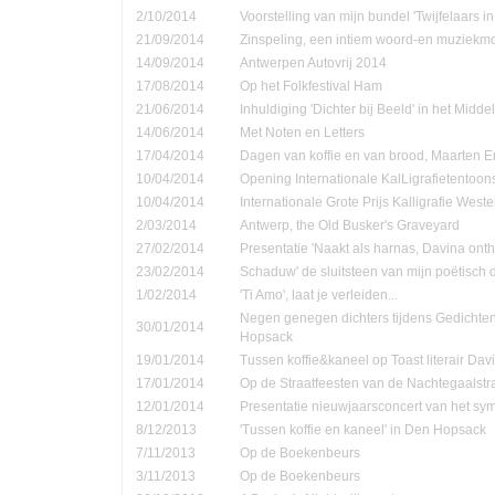
2/10/2014
Voorstelling van mijn bundel 'Twijfelaars in
21/09/2014
Zinspeling, een intiem woord-en muziekmo
14/09/2014
Antwerpen Autovrij 2014
17/08/2014
Op het Folkfestival Ham
21/06/2014
Inhuldiging 'Dichter bij Beeld' in het Midd
14/06/2014
Met Noten en Letters
17/04/2014
Dagen van koffie en van brood, Maarten 
10/04/2014
Opening Internationale KalLigrafietentoon
10/04/2014
Internationale Grote Prijs Kalligrafie Weste
2/03/2014
Antwerp, the Old Busker's Graveyard
27/02/2014
Presentatie 'Naakt als harnas, Davina onth
23/02/2014
Schaduw' de sluitsteen van mijn poëtisch d
1/02/2014
'Ti Amo', laat je verleiden...
Negen genegen dichters tijdens Gedichte
30/01/2014
Hopsack
19/01/2014
Tussen koffie&kaneel op Toast literair Dav
17/01/2014
Op de Straatfeesten van de Nachtegaalstr
12/01/2014
Presentatie nieuwjaarsconcert van het sym
8/12/2013
'Tussen koffie en kaneel' in Den Hopsack
7/11/2013
Op de Boekenbeurs
3/11/2013
Op de Boekenbeurs