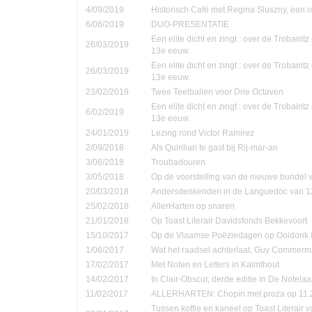
4/09/2019
Historisch Café met Regina Sluszny, een
6/06/2019
DUO-PRESENTATIE
Een elite dicht en zingt : over de Trobairi
26/03/2019
13e eeuw.
Een elite dicht en zingt : over de Trobairi
26/03/2019
13e eeuw.
23/02/2019
Twee Teelballen voor Drie Octaven
Een elite dicht en zingt : over de Trobairi
6/02/2019
13e eeuw.
24/01/2019
Lezing rond Victor Ramirez
2/09/2018
Als Quirilian te gast bij Rij-mar-an
3/06/2018
Troubadouren
3/05/2018
Op de voorstelling van de nieuwe bundel
20/03/2018
Andersdenkenden in de Languedoc van 1
25/02/2018
AllerHarten op snaren
21/01/2018
Op Toast Literair Davidsfonds Bekkevoort
15/10/2017
Op de Vlaamse Poëziedagen op Ooidonk 8
1/06/2017
Wat het raadsel achterlaat, Guy Commer
17/02/2017
Met Noten en Letters in Kalmthout
14/02/2017
In Clair-Obscur, derde editie in De Notela
11/02/2017
ALLERHARTEN: Chopin met proza op 11.
Tussen koffie en kaneel op Toast Literair 