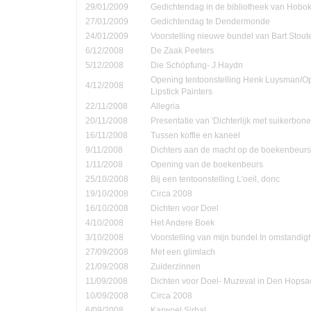
29/01/2009
Gedichtendag in de bibliotheek van Hobo
27/01/2009
Gedichtendag te Dendermonde
24/01/2009
Voorstelling nieuwe bundel van Bart Stout
6/12/2008
De Zaak Peeters
5/12/2008
Die Schöpfung- J.Haydn
Opening tentoonstelling Henk Luysman/O
4/12/2008
Lipstick Painters
22/11/2008
Allegria
20/11/2008
Presentatie van 'Dichterlijk met suikerbone
16/11/2008
Tussen koffie en kaneel
9/11/2008
Dichters aan de macht op de boekenbeurs
1/11/2008
Opening van de boekenbeurs
25/10/2008
Bij een tentoonstelling L'oeil, donc
19/10/2008
Circa 2008
16/10/2008
Dichten voor Doel
4/10/2008
Het Andere Boek
3/10/2008
Voorstelling van mijn bundel In omstandi
27/09/2008
Met een glimlach
21/09/2008
Zuiderzinnen
11/09/2008
Dichten voor Doel- Muzeval in Den Hopsa
10/09/2008
Circa 2008
6/09/2008
Karwoel Sirbal