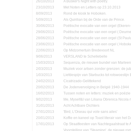
26/10/2013
A Busker's Night with poetry.
23/10/2013
Met Noten en Letters op 23.10.2013
8/09/2013
Rond de kiosk te Hoboken.
5/09/2013
Als Quirilian bij de Orde van de Prince.
30/06/2013
Poëtische evocatie van een orgel (Ekere
29/06/2013
Poëtische evocatie van een orgel ( Deurne
28/06/2013
Poëtische evocatie van een orgel (St Pau
23/06/2013
Poëtische evocatie van een orgel ( Hobok
22/06/2013
Op Midzomertuin Bredevoort NL
9/06/2013
VERSLAND te Schellebelle
15/03/2013
Sequenza, de nieuwe bundel van Marleen
2/03/2013
Muziek voor artsen zonder grenzen: de jub
1/03/2013
Liefdespijn van Starbucks tot rotswoestijn 
24/02/2013
Cicatrizado-Gelittekend
20/02/2013
De Jodenvervolging in België 1940-1944
16/02/2013
Tussen noten en letters: muziek en poëzie
9/02/2013
Me, Myself&I van Liliana Obrenica Nicola 
31/01/2013
Acht Achtbare Dichters
27/01/2013
'Bird, L'Oiseau qui vole sans ailes'
20/01/2013
Koffie en kaneel op Toast literair van het 
17/01/2013
Op Straatfeesten van Nachtegaalstraat te
Voorstelling van 'Steaming', de nieuwe ro