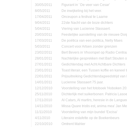
30/05/2011
Figurant in ' De veer van Cesar'
8/05/2011
De inwijkeling bij het veer.
17/04/2011
Onceupon a festival te Laarne
9/04/2011
22ste Nacht van de boze dichters
5/04/2011
Viering van Lucienne Stassaert.
20/03/2011
Feestelijke aanstelling van de nieuwe Do
17/03/2011
De poëtica van een politica, Nelly Maes
5/03/2011
Concert voor Artsen zonder grenzen
23/02/2011
Bert Bevers in Vhoorspel op Radio Centra
28/01/2011
Nachtelijke gesprekken met Bart Stouten o
27/01/2011
Gedichtendag met Acht Achtbare Dichters
23/01/2011
Toast literair, een Tussen koffie en kanee
22/01/2011
Prijsuitreiking Gedichtendagwedstrijd v
14/01/2011
Lucienne Stassaert 75 jaar.
12/12/2010
Voorstelling van het fotoboek 'Hoboken 20
25/11/2010
Dichterlijk met suikerbonen: Patricia Las
17/11/2010
Al Catars, Al martirs; heresie in de Langu
14/11/2010
Missa Quare tristis est, anima mea' Jan Me
11/11/2010
Voorstelling van mijn bundel 'Excisa'
4/11/2010
Literaire estafette op de Boekenbeurs
22/10/2010
Omtrent Mahler