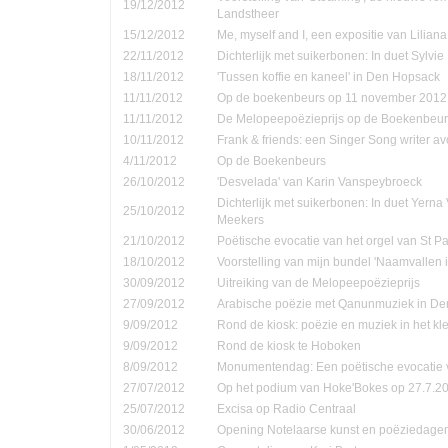
19/12/2012
Landstheer
15/12/2012
Me, myself and I, een expositie van Lilian
22/11/2012
Dichterlijk met suikerbonen: In duet Sylvi
18/11/2012
'Tussen koffie en kaneel' in Den Hopsack
11/11/2012
Op de boekenbeurs op 11 november 2012
11/11/2012
De Melopeepoëzieprijs op de Boekenbeur
10/11/2012
Frank & friends: een Singer Song writer a
4/11/2012
Op de Boekenbeurs
26/10/2012
'Desvelada' van Karin Vanspeybroeck
Dichterlijk met suikerbonen: In duet Yern
25/10/2012
Meekers
21/10/2012
Poëtische evocatie van het orgel van St P
18/10/2012
Voorstelling van mijn bundel 'Naamvallen 
30/09/2012
Uitreiking van de Melopeepoëzieprijs
27/09/2012
Arabische poëzie met Qanunmuziek in D
9/09/2012
Rond de kiosk: poëzie en muziek in het kle
9/09/2012
Rond de kiosk te Hoboken
8/09/2012
Monumentendag: Een poëtische evocatie v
27/07/2012
Op het podium van Hoke'Bokes op 27.7.2
25/07/2012
Excisa op Radio Centraal
30/06/2012
Opening Notelaarse kunst en poëziedage