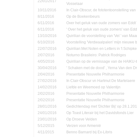
22/01/2017
Vosselaar
10/11/2016
In Clair-Obscur, de fototentoonstelling va
8/11/2016
Op de Boekenbeurs
6/11/2016
Over het geluk van oude zomers van Eddt
6/11/2016
' Over het geluk van oude zomers' van Ed
13/10/2016
Quirilian de voorstelling van 'Vel ' van Ma
6/10/2016
Voorstelling 'Verdwaalpalen' mijn nieuwe 
22/07/2016
Quirilian:Met Noten en Letters in 't Schip
2/07/2016
Noturno Brasileiro: Patrick Rodriges
4/05/2016
Quirilian op de vernissage van de HAIKU-t
30/04/2016
' Schaken met de dood' , Yerna Van den D
2/04/2016
Presentatie Nouvelle Philharmonie
27/02/2016
In Clair-Obscur vn Hartmut De Martelaere
14/02/2016
Liefde en Weemoed op Valentijn
2/02/2016
Presentatie Nouvelle Philharmonie
2/02/2016
Presentatie Nouvelle Philharmonie
28/01/2016
Gedichtendag met 'Dichter Bij' op 28.1.201
24/01/2016
Op Toast Literair bij het Davidsfonds Lier
23/01/2016
Op Droeve Velden
5/12/2015
Verzen voor Armenië
4/11/2015
Benno Barnard bij Ex-Libris