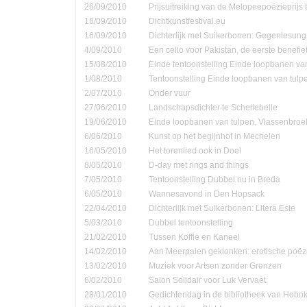
26/09/2010
Prijsuitreiking van de Melopeepoëzieprijs 
18/09/2010
Dichtkunstfestival.eu
16/09/2010
Dichterlijk met Suikerbonen: Gegenlesung
4/09/2010
Een cello voor Pakistan, de eerste benefie
15/08/2010
Einde tentoonstelling Einde loopbanen van
1/08/2010
Tentoonstelling Einde loopbanen van tulp
2/07/2010
Onder vuur
27/06/2010
Landschapsdichter te Schellebelle
19/06/2010
Einde loopbanen van tulpen, Vlassenbroe
6/06/2010
Kunst op het begijnhof in Mechelen
16/05/2010
Het torenlied ook in Doel
8/05/2010
D-day met rings and things
7/05/2010
Tentoonstelling Dubbel nu in Breda
6/05/2010
Wannesavond in Den Hopsack
22/04/2010
Dichterlijk met Suikerbonen: Litera Este
5/03/2010
Dubbel tentoonstelling
21/02/2010
Tussen Koffie en Kaneel
14/02/2010
Aan Meerpalen geklonken: erotische poëzi
13/02/2010
Muziek voor Artsen zonder Grenzen
6/02/2010
Salon Solidair voor Luk Vervaet.
28/01/2010
Gedichtendag in de bibliotheek van Hobo