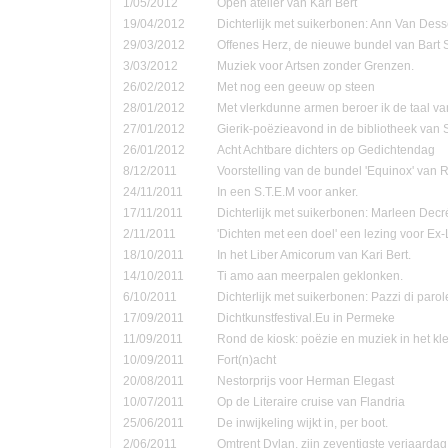
1/05/2012
Open atelier van Kari Bert
19/04/2012
Dichterlijk met suikerbonen: Ann Van Dess
29/03/2012
Offenes Herz, de nieuwe bundel van Bart 
3/03/2012
Muziek voor Artsen zonder Grenzen.
26/02/2012
Met nog een geeuw op steen
28/01/2012
Met vlerkdunne armen beroer ik de taal va
27/01/2012
Gierik-poëzieavond in de bibliotheek van
26/01/2012
Acht Achtbare dichters op Gedichtendag
8/12/2011
Voorstelling van de bundel 'Equinox' van 
24/11/2011
In een S.T.E.M voor anker.
17/11/2011
Dichterlijk met suikerbonen: Marleen Decr
2/11/2011
'Dichten met een doel' een lezing voor Ex-
18/10/2011
In het Liber Amicorum van Kari Bert.
14/10/2011
Ti amo aan meerpalen geklonken.
6/10/2011
Dichterlijk met suikerbonen: Pazzi di parol
17/09/2011
Dichtkunstfestival.Eu in Permeke
11/09/2011
Rond de kiosk: poëzie en muziek in het kle
10/09/2011
Fort(n)acht
20/08/2011
Nestorprijs voor Herman Elegast
10/07/2011
Op de Literaire cruise van Flandria
25/06/2011
De inwijkeling wijkt in, per boot.
2/06/2011
Omtrent Dylan, zijn zeventigste verjaardag