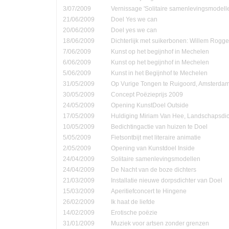
3/07/2009
Vernissage 'Solitaire samenlevingsmodell
21/06/2009
Doel Yes we can
20/06/2009
Doel yes we can
18/06/2009
Dichterlijk met suikerbonen: Willem Rog
7/06/2009
Kunst op het begijnhof in Mechelen
6/06/2009
Kunst op het begijnhof in Mechelen
5/06/2009
Kunst in het Begijnhof te Mechelen
31/05/2009
Op Vurige Tongen te Ruigoord, Amsterda
30/05/2009
Concept Poëzieprijs 2009
24/05/2009
Opening KunstDoel Outside
17/05/2009
Huldiging Miriam Van Hee, Landschapsdic
10/05/2009
Bedichtingactie van huizen te Doel
5/05/2009
Fietsontbijt met literaire animatie
2/05/2009
Opening van Kunstdoel Inside
24/04/2009
Solitaire samenlevingsmodellen
24/04/2009
De Nacht van de boze dichters
21/03/2009
Installatie nieuwe dorpsdichter van Doel
15/03/2009
Aperitiefconcert te Hingene
26/02/2009
Ik haat de liefde
14/02/2009
Erotische poëzie
31/01/2009
Muziek voor artsen zonder grenzen