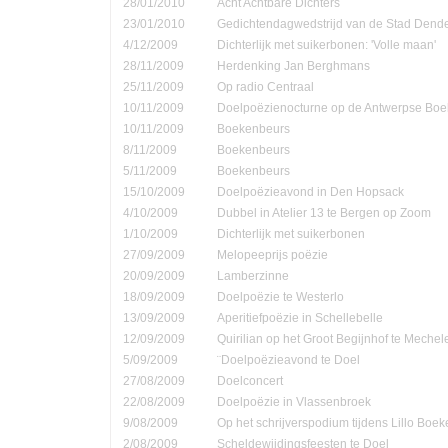
28/01/2010
Acht Achtbare Dichters
23/01/2010
Gedichtendagwedstrijd van de Stad Den
4/12/2009
Dichterlijk met suikerbonen: 'Volle maan'
28/11/2009
Herdenking Jan Berghmans
25/11/2009
Op radio Centraal
10/11/2009
Doelpoëzienocturne op de Antwerpse Bo
10/11/2009
Boekenbeurs
8/11/2009
Boekenbeurs
5/11/2009
Boekenbeurs
15/10/2009
Doelpoëzieavond in Den Hopsack
4/10/2009
Dubbel in Atelier 13 te Bergen op Zoom
1/10/2009
Dichterlijk met suikerbonen
27/09/2009
Melopeeprijs poëzie
20/09/2009
Lamberzinne
18/09/2009
Doelpoëzie te Westerlo
13/09/2009
Aperitiefpoëzie in Schellebelle
12/09/2009
Quirilian op het Groot Begijnhof te Mechel
5/09/2009
¨Doelpoëzieavond te Doel
27/08/2009
Doelconcert
22/08/2009
Doelpoëzie in Vlassenbroek
9/08/2009
Op het schrijverspodium tijdens Lillo Boe
2/08/2009
Scheldewijdingsfeesten te Doel