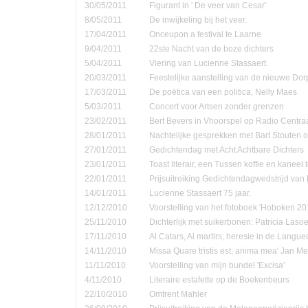
30/05/2011
Figurant in ' De veer van Cesar'
8/05/2011
De inwijkeling bij het veer.
17/04/2011
Onceupon a festival te Laarne
9/04/2011
22ste Nacht van de boze dichters
5/04/2011
Viering van Lucienne Stassaert.
20/03/2011
Feestelijke aanstelling van de nieuwe Do
17/03/2011
De poëtica van een politica, Nelly Maes
5/03/2011
Concert voor Artsen zonder grenzen
23/02/2011
Bert Bevers in Vhoorspel op Radio Centra
28/01/2011
Nachtelijke gesprekken met Bart Stouten o
27/01/2011
Gedichtendag met Acht Achtbare Dichters
23/01/2011
Toast literair, een Tussen koffie en kanee
22/01/2011
Prijsuitreiking Gedichtendagwedstrijd v
14/01/2011
Lucienne Stassaert 75 jaar.
12/12/2010
Voorstelling van het fotoboek 'Hoboken 20
25/11/2010
Dichterlijk met suikerbonen: Patricia Las
17/11/2010
Al Catars, Al martirs; heresie in de Langu
14/11/2010
Missa Quare tristis est, anima mea' Jan Me
11/11/2010
Voorstelling van mijn bundel 'Excisa'
4/11/2010
Literaire estafette op de Boekenbeurs
22/10/2010
Omtrent Mahler