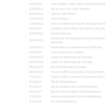
3/10/2015
Salon Belles-Lettres tijdens Brialmontmar
21/09/2015
Op de expo van 'I Muri Parlano'
20/09/2015
Literair café Deinze
17/09/2015
I Muri Parlano
10/09/2015
Mon van Marja van Jef, de nieuwste van W
3/09/2015
Quirilian met de Pazzi de Parole in Den 
30/05/2015
Publiek Geheim
Eindrecital van Mariam Avetyan in het te
26/04/2015
genocide.
19/04/2015
Eindrecital van violiste Anoush Terterian
1/04/2015
Toen troubadours zongen
14/02/2015
Liefde en Weemoed op Valentijn
14/02/2015
Liefde en Weemoed op Valentijn
29/01/2015
Op Gedichtendag in Leuven
18/01/2015
Tussen Koffie en Kaneel op Toast Literair
7/12/2014
Tussen koffie en kaneel in vaderland Den
9/11/2014
Op de Boekenbeurs
6/11/2014
Op de nocturne van de Boekenbeurs
4/11/2014
Op de nocturne tijdens de Boekenbeurs
2/11/2014
Poëziemanifestatie 2014 te Middelburg
1/11/2014
Op de Boekenbeurs