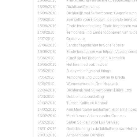
26/09/2010
Prijsuitreiking van de Melopeepoëzieprijs 
18/09/2010
Dichtkunstfestival.eu
16/09/2010
Dichterlijk met Suikerbonen: Gegenlesung
4/09/2010
Een cello voor Pakistan, de eerste benefie
15/08/2010
Einde tentoonstelling Einde loopbanen van
1/08/2010
Tentoonstelling Einde loopbanen van tulp
2/07/2010
Onder vuur
27/06/2010
Landschapsdichter te Schellebelle
19/06/2010
Einde loopbanen van tulpen, Vlassenbroe
6/06/2010
Kunst op het begijnhof in Mechelen
16/05/2010
Het torenlied ook in Doel
8/05/2010
D-day met rings and things
7/05/2010
Tentoonstelling Dubbel nu in Breda
6/05/2010
Wannesavond in Den Hopsack
22/04/2010
Dichterlijk met Suikerbonen: Litera Este
5/03/2010
Dubbel tentoonstelling
21/02/2010
Tussen Koffie en Kaneel
14/02/2010
Aan Meerpalen geklonken: erotische poëzi
13/02/2010
Muziek voor Artsen zonder Grenzen
6/02/2010
Salon Solidair voor Luk Vervaet.
28/01/2010
Gedichtendag in de bibliotheek van Hobo
28/01/2010
Acht Achtbare Dichters