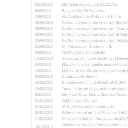
23/10/2013
Met Noten en Letters op 23.10.2013
8/09/2013
Rond de kiosk te Hoboken.
5/09/2013
Als Quirilian bij de Orde van de Prince.
30/06/2013
Poëtische evocatie van een orgel (Ekere
29/06/2013
Poëtische evocatie van een orgel ( Deurne
28/06/2013
Poëtische evocatie van een orgel (St Pau
23/06/2013
Poëtische evocatie van een orgel ( Hobok
22/06/2013
Op Midzomertuin Bredevoort NL
9/06/2013
VERSLAND te Schellebelle
15/03/2013
Sequenza, de nieuwe bundel van Marleen
2/03/2013
Muziek voor artsen zonder grenzen: de jub
1/03/2013
Liefdespijn van Starbucks tot rotswoestijn 
24/02/2013
Cicatrizado-Gelittekend
20/02/2013
De Jodenvervolging in België 1940-1944
16/02/2013
Tussen noten en letters: muziek en poëzie
9/02/2013
Me, Myself&I van Liliana Obrenica Nicola 
31/01/2013
Acht Achtbare Dichters
27/01/2013
'Bird, L'Oiseau qui vole sans ailes'
20/01/2013
Koffie en kaneel op Toast literair van het 
17/01/2013
Op Straatfeesten van Nachtegaalstraat te
Voorstelling van 'Steaming', de nieuwe ro
19/12/2012