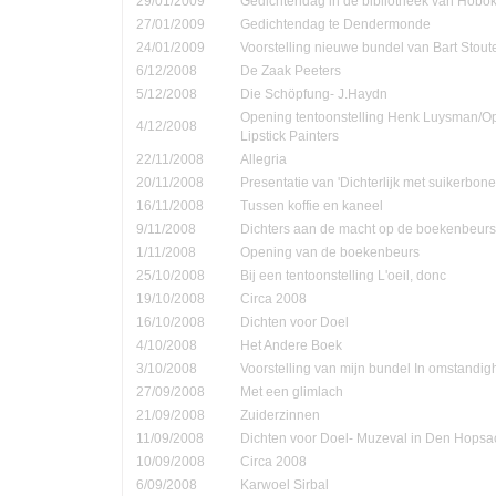
29/01/2009
Gedichtendag in de bibliotheek van Hobo
27/01/2009
Gedichtendag te Dendermonde
24/01/2009
Voorstelling nieuwe bundel van Bart Stout
6/12/2008
De Zaak Peeters
5/12/2008
Die Schöpfung- J.Haydn
Opening tentoonstelling Henk Luysman/O
4/12/2008
Lipstick Painters
22/11/2008
Allegria
20/11/2008
Presentatie van 'Dichterlijk met suikerbone
16/11/2008
Tussen koffie en kaneel
9/11/2008
Dichters aan de macht op de boekenbeurs
1/11/2008
Opening van de boekenbeurs
25/10/2008
Bij een tentoonstelling L'oeil, donc
19/10/2008
Circa 2008
16/10/2008
Dichten voor Doel
4/10/2008
Het Andere Boek
3/10/2008
Voorstelling van mijn bundel In omstandi
27/09/2008
Met een glimlach
21/09/2008
Zuiderzinnen
11/09/2008
Dichten voor Doel- Muzeval in Den Hopsa
10/09/2008
Circa 2008
6/09/2008
Karwoel Sirbal