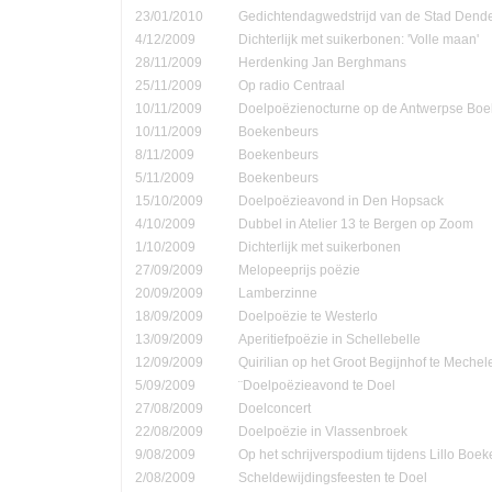
23/01/2010
Gedichtendagwedstrijd van de Stad Den
4/12/2009
Dichterlijk met suikerbonen: 'Volle maan'
28/11/2009
Herdenking Jan Berghmans
25/11/2009
Op radio Centraal
10/11/2009
Doelpoëzienocturne op de Antwerpse Bo
10/11/2009
Boekenbeurs
8/11/2009
Boekenbeurs
5/11/2009
Boekenbeurs
15/10/2009
Doelpoëzieavond in Den Hopsack
4/10/2009
Dubbel in Atelier 13 te Bergen op Zoom
1/10/2009
Dichterlijk met suikerbonen
27/09/2009
Melopeeprijs poëzie
20/09/2009
Lamberzinne
18/09/2009
Doelpoëzie te Westerlo
13/09/2009
Aperitiefpoëzie in Schellebelle
12/09/2009
Quirilian op het Groot Begijnhof te Mechel
5/09/2009
¨Doelpoëzieavond te Doel
27/08/2009
Doelconcert
22/08/2009
Doelpoëzie in Vlassenbroek
9/08/2009
Op het schrijverspodium tijdens Lillo Boe
2/08/2009
Scheldewijdingsfeesten te Doel