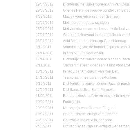
19/04/2012
Dichterlijk met suikerbonen: Ann Van Dess
29/03/2012
Offenes Herz, de nieuwe bundel van Bart 
3/03/2012
Muziek voor Artsen zonder Grenzen.
26/02/2012
Met nog een geeuw op steen
28/01/2012
Met vlerkdunne armen beroer ik de taal va
27/01/2012
Gierik-poëzieavond in de bibliotheek van
26/01/2012
Acht Achtbare dichters op Gedichtendag
8/12/2011
Voorstelling van de bundel 'Equinox' van 
24/11/2011
In een S.T.E.M voor anker.
17/11/2011
Dichterlijk met suikerbonen: Marleen Decr
2/11/2011
'Dichten met een doel' een lezing voor Ex-
18/10/2011
In het Liber Amicorum van Kari Bert.
14/10/2011
Ti amo aan meerpalen geklonken.
6/10/2011
Dichterlijk met suikerbonen: Pazzi di parol
17/09/2011
Dichtkunstfestival.Eu in Permeke
11/09/2011
Rond de kiosk: poëzie en muziek in het kle
10/09/2011
Fort(n)acht
20/08/2011
Nestorprijs voor Herman Elegast
10/07/2011
Op de Literaire cruise van Flandria
25/06/2011
De inwijkeling wijkt in, per boot.
2/06/2011
Omtrent Dylan, zijn zeventigste verjaardag