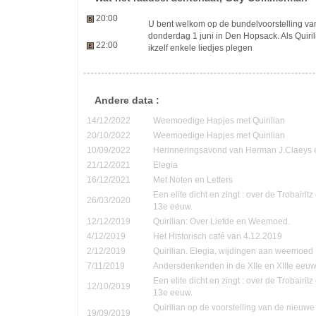
20:00
U bent welkom op de bundelvoorstelling 
donderdag 1 juni in Den Hopsack. Als Quiri
22:00
ikzelf enkele liedjes plegen
Andere data :
14/12/2022
Weemoedige Hapjes met Quirilian
20/10/2022
Weemoedige Hapjes met Quirilian
10/09/2022
Herinneringsavond van Herman J.Claeys 
21/12/2021
Elegia
16/12/2021
Met Noten en Letters
Een elite dicht en zingt : over de Trobairi
26/03/2020
13e eeuw.
12/12/2019
Quirilian: Over Liefde en Weemoed.
4/12/2019
Het Historisch café van 4.12.2019
2/12/2019
Quirilian. Elegia, wijdingen aan weemoed
7/11/2019
Andersdenkenden in de XIIe en XIIIe eeu
Een elite dicht en zingt : over de Trobairi
12/10/2019
13e eeuw.
Quirilian op de voorstelling van de nieuw
19/09/2019