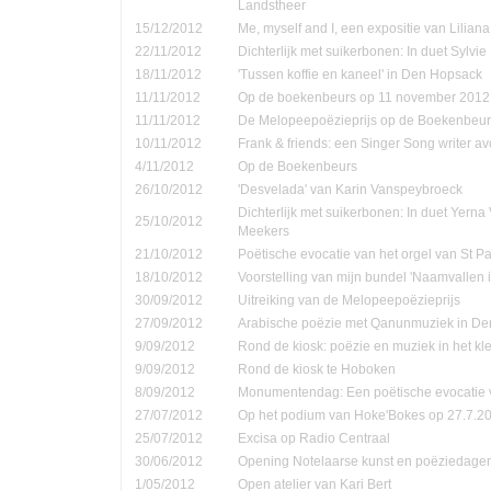
Landstheer
15/12/2012
Me, myself and I, een expositie van Lilian
22/11/2012
Dichterlijk met suikerbonen: In duet Sylvi
18/11/2012
'Tussen koffie en kaneel' in Den Hopsack
11/11/2012
Op de boekenbeurs op 11 november 2012
11/11/2012
De Melopeepoëzieprijs op de Boekenbeur
10/11/2012
Frank & friends: een Singer Song writer a
4/11/2012
Op de Boekenbeurs
26/10/2012
'Desvelada' van Karin Vanspeybroeck
Dichterlijk met suikerbonen: In duet Yern
25/10/2012
Meekers
21/10/2012
Poëtische evocatie van het orgel van St P
18/10/2012
Voorstelling van mijn bundel 'Naamvallen 
30/09/2012
Uitreiking van de Melopeepoëzieprijs
27/09/2012
Arabische poëzie met Qanunmuziek in D
9/09/2012
Rond de kiosk: poëzie en muziek in het kle
9/09/2012
Rond de kiosk te Hoboken
8/09/2012
Monumentendag: Een poëtische evocatie v
27/07/2012
Op het podium van Hoke'Bokes op 27.7.2
25/07/2012
Excisa op Radio Centraal
30/06/2012
Opening Notelaarse kunst en poëziedage
1/05/2012
Open atelier van Kari Bert