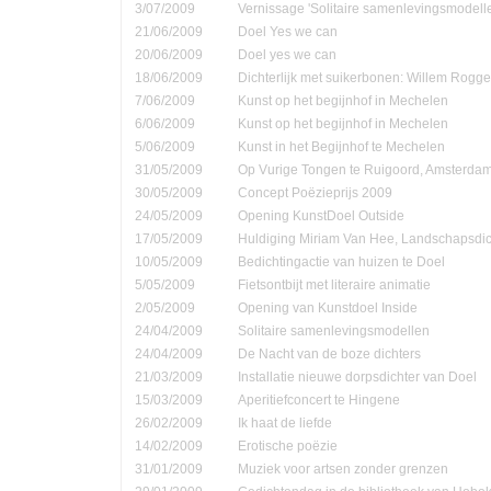
3/07/2009
Vernissage 'Solitaire samenlevingsmodell
21/06/2009
Doel Yes we can
20/06/2009
Doel yes we can
18/06/2009
Dichterlijk met suikerbonen: Willem Rog
7/06/2009
Kunst op het begijnhof in Mechelen
6/06/2009
Kunst op het begijnhof in Mechelen
5/06/2009
Kunst in het Begijnhof te Mechelen
31/05/2009
Op Vurige Tongen te Ruigoord, Amsterda
30/05/2009
Concept Poëzieprijs 2009
24/05/2009
Opening KunstDoel Outside
17/05/2009
Huldiging Miriam Van Hee, Landschapsdic
10/05/2009
Bedichtingactie van huizen te Doel
5/05/2009
Fietsontbijt met literaire animatie
2/05/2009
Opening van Kunstdoel Inside
24/04/2009
Solitaire samenlevingsmodellen
24/04/2009
De Nacht van de boze dichters
21/03/2009
Installatie nieuwe dorpsdichter van Doel
15/03/2009
Aperitiefconcert te Hingene
26/02/2009
Ik haat de liefde
14/02/2009
Erotische poëzie
31/01/2009
Muziek voor artsen zonder grenzen