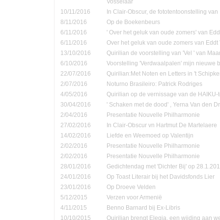
Vosselaar
10/11/2016
In Clair-Obscur, de fototentoonstelling va
8/11/2016
Op de Boekenbeurs
6/11/2016
' Over het geluk van oude zomers' van Ed
6/11/2016
Over het geluk van oude zomers van Eddt
13/10/2016
Quirilian de voorstelling van 'Vel ' van Ma
6/10/2016
Voorstelling 'Verdwaalpalen' mijn nieuwe 
22/07/2016
Quirilian:Met Noten en Letters in 't Schip
2/07/2016
Noturno Brasileiro: Patrick Rodriges
4/05/2016
Quirilian op de vernissage van de HAIKU-t
30/04/2016
' Schaken met de dood' , Yerna Van den D
2/04/2016
Presentatie Nouvelle Philharmonie
27/02/2016
In Clair-Obscur vn Hartmut De Martelaere
14/02/2016
Liefde en Weemoed op Valentijn
2/02/2016
Presentatie Nouvelle Philharmonie
2/02/2016
Presentatie Nouvelle Philharmonie
28/01/2016
Gedichtendag met 'Dichter Bij' op 28.1.201
24/01/2016
Op Toast Literair bij het Davidsfonds Lier
23/01/2016
Op Droeve Velden
5/12/2015
Verzen voor Armenië
4/11/2015
Benno Barnard bij Ex-Libris
10/10/2015
Quirilian brengt Elegia, een wijding aan