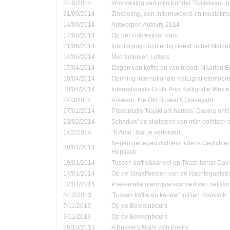
2/10/2014
Voorstelling van mijn bundel 'Twijfelaars in
21/09/2014
Zinspeling, een intiem woord-en muziekmo
14/09/2014
Antwerpen Autovrij 2014
17/08/2014
Op het Folkfestival Ham
21/06/2014
Inhuldiging 'Dichter bij Beeld' in het Midd
14/06/2014
Met Noten en Letters
17/04/2014
Dagen van koffie en van brood, Maarten 
10/04/2014
Opening Internationale KalLigrafietentoon
10/04/2014
Internationale Grote Prijs Kalligrafie Weste
2/03/2014
Antwerp, the Old Busker's Graveyard
27/02/2014
Presentatie 'Naakt als harnas, Davina onth
23/02/2014
Schaduw' de sluitsteen van mijn poëtisch d
1/02/2014
'Ti Amo', laat je verleiden...
Negen genegen dichters tijdens Gedichte
30/01/2014
Hopsack
19/01/2014
Tussen koffie&kaneel op Toast literair Dav
17/01/2014
Op de Straatfeesten van de Nachtegaalstr
12/01/2014
Presentatie nieuwjaarsconcert van het sym
8/12/2013
'Tussen koffie en kaneel' in Den Hopsack
7/11/2013
Op de Boekenbeurs
3/11/2013
Op de Boekenbeurs
26/10/2013
A Busker's Night with poetry.