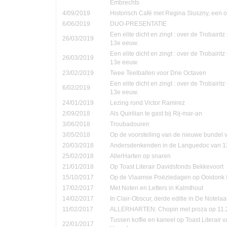
Embrechts
4/09/2019
Historisch Café met Regina Sluszny, een
6/06/2019
DUO-PRESENTATIE
Een elite dicht en zingt : over de Trobairi
26/03/2019
13e eeuw.
Een elite dicht en zingt : over de Trobairi
26/03/2019
13e eeuw.
23/02/2019
Twee Teelballen voor Drie Octaven
Een elite dicht en zingt : over de Trobairi
6/02/2019
13e eeuw.
24/01/2019
Lezing rond Victor Ramirez
2/09/2018
Als Quirilian te gast bij Rij-mar-an
3/06/2018
Troubadouren
3/05/2018
Op de voorstelling van de nieuwe bundel
20/03/2018
Andersdenkenden in de Languedoc van 1
25/02/2018
AllerHarten op snaren
21/01/2018
Op Toast Literair Davidsfonds Bekkevoort
15/10/2017
Op de Vlaamse Poëziedagen op Ooidonk 8
17/02/2017
Met Noten en Letters in Kalmthout
14/02/2017
In Clair-Obscur, derde editie in De Notela
11/02/2017
ALLERHARTEN: Chopin met proza op 11.
Tussen koffie en kaneel op Toast Literair 
22/01/2017