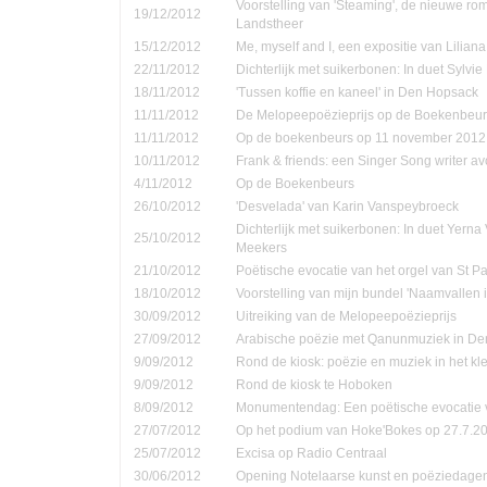
Voorstelling van 'Steaming', de nieuwe ro
19/12/2012
Landstheer
15/12/2012
Me, myself and I, een expositie van Lilian
22/11/2012
Dichterlijk met suikerbonen: In duet Sylvi
18/11/2012
'Tussen koffie en kaneel' in Den Hopsack
11/11/2012
De Melopeepoëzieprijs op de Boekenbeur
11/11/2012
Op de boekenbeurs op 11 november 2012
10/11/2012
Frank & friends: een Singer Song writer a
4/11/2012
Op de Boekenbeurs
26/10/2012
'Desvelada' van Karin Vanspeybroeck
Dichterlijk met suikerbonen: In duet Yern
25/10/2012
Meekers
21/10/2012
Poëtische evocatie van het orgel van St P
18/10/2012
Voorstelling van mijn bundel 'Naamvallen 
30/09/2012
Uitreiking van de Melopeepoëzieprijs
27/09/2012
Arabische poëzie met Qanunmuziek in D
9/09/2012
Rond de kiosk: poëzie en muziek in het kle
9/09/2012
Rond de kiosk te Hoboken
8/09/2012
Monumentendag: Een poëtische evocatie v
27/07/2012
Op het podium van Hoke'Bokes op 27.7.2
25/07/2012
Excisa op Radio Centraal
30/06/2012
Opening Notelaarse kunst en poëziedage