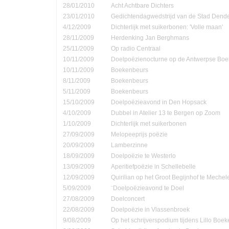
28/01/2010
Acht Achtbare Dichters
23/01/2010
Gedichtendagwedstrijd van de Stad Den
4/12/2009
Dichterlijk met suikerbonen: 'Volle maan'
28/11/2009
Herdenking Jan Berghmans
25/11/2009
Op radio Centraal
10/11/2009
Doelpoëzienocturne op de Antwerpse Bo
10/11/2009
Boekenbeurs
8/11/2009
Boekenbeurs
5/11/2009
Boekenbeurs
15/10/2009
Doelpoëzieavond in Den Hopsack
4/10/2009
Dubbel in Atelier 13 te Bergen op Zoom
1/10/2009
Dichterlijk met suikerbonen
27/09/2009
Melopeeprijs poëzie
20/09/2009
Lamberzinne
18/09/2009
Doelpoëzie te Westerlo
13/09/2009
Aperitiefpoëzie in Schellebelle
12/09/2009
Quirilian op het Groot Begijnhof te Mechel
5/09/2009
¨Doelpoëzieavond te Doel
27/08/2009
Doelconcert
22/08/2009
Doelpoëzie in Vlassenbroek
9/08/2009
Op het schrijverspodium tijdens Lillo Boe