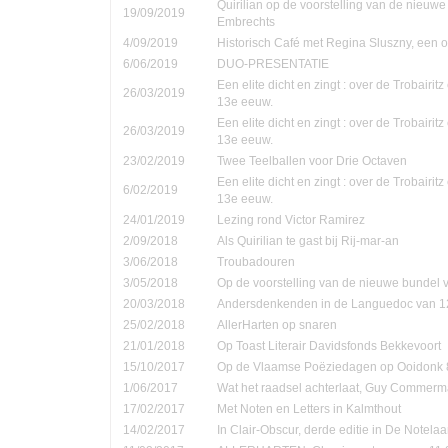
Quirilian op de voorstelling van de nieuw
19/09/2019
Embrechts
4/09/2019
Historisch Café met Regina Sluszny, een
6/06/2019
DUO-PRESENTATIE
Een elite dicht en zingt : over de Trobairi
26/03/2019
13e eeuw.
Een elite dicht en zingt : over de Trobairi
26/03/2019
13e eeuw.
23/02/2019
Twee Teelballen voor Drie Octaven
Een elite dicht en zingt : over de Trobairi
6/02/2019
13e eeuw.
24/01/2019
Lezing rond Victor Ramirez
2/09/2018
Als Quirilian te gast bij Rij-mar-an
3/06/2018
Troubadouren
3/05/2018
Op de voorstelling van de nieuwe bundel
20/03/2018
Andersdenkenden in de Languedoc van 1
25/02/2018
AllerHarten op snaren
21/01/2018
Op Toast Literair Davidsfonds Bekkevoort
15/10/2017
Op de Vlaamse Poëziedagen op Ooidonk 8
1/06/2017
Wat het raadsel achterlaat, Guy Commer
17/02/2017
Met Noten en Letters in Kalmthout
14/02/2017
In Clair-Obscur, derde editie in De Notela