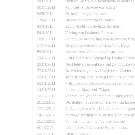
2/06/2011
Omtrent Dylan, zijn zeventigste verjaardag
30/05/2011
Figurant in ' De veer van Cesar'
8/05/2011
De inwijkeling bij het veer.
17/04/2011
Onceupon a festival te Laarne
9/04/2011
22ste Nacht van de boze dichters
5/04/2011
Viering van Lucienne Stassaert.
20/03/2011
Feestelijke aanstelling van de nieuwe Do
17/03/2011
De poëtica van een politica, Nelly Maes
5/03/2011
Concert voor Artsen zonder grenzen
23/02/2011
Bert Bevers in Vhoorspel op Radio Centra
28/01/2011
Nachtelijke gesprekken met Bart Stouten o
27/01/2011
Gedichtendag met Acht Achtbare Dichters
23/01/2011
Toast literair, een Tussen koffie en kanee
22/01/2011
Prijsuitreiking Gedichtendagwedstrijd v
14/01/2011
Lucienne Stassaert 75 jaar.
12/12/2010
Voorstelling van het fotoboek 'Hoboken 20
25/11/2010
Dichterlijk met suikerbonen: Patricia Las
17/11/2010
Al Catars, Al martirs; heresie in de Langu
14/11/2010
Missa Quare tristis est, anima mea' Jan Me
11/11/2010
Voorstelling van mijn bundel 'Excisa'
4/11/2010
Literaire estafette op de Boekenbeurs
22/10/2010
Omtrent Mahler