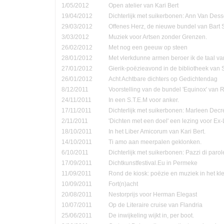
1/05/2012
Open atelier van Kari Bert
19/04/2012
Dichterlijk met suikerbonen: Ann Van Dess
29/03/2012
Offenes Herz, de nieuwe bundel van Bart 
3/03/2012
Muziek voor Artsen zonder Grenzen.
26/02/2012
Met nog een geeuw op steen
28/01/2012
Met vlerkdunne armen beroer ik de taal va
27/01/2012
Gierik-poëzieavond in de bibliotheek van
26/01/2012
Acht Achtbare dichters op Gedichtendag
8/12/2011
Voorstelling van de bundel 'Equinox' van 
24/11/2011
In een S.T.E.M voor anker.
17/11/2011
Dichterlijk met suikerbonen: Marleen Decr
2/11/2011
'Dichten met een doel' een lezing voor Ex-
18/10/2011
In het Liber Amicorum van Kari Bert.
14/10/2011
Ti amo aan meerpalen geklonken.
6/10/2011
Dichterlijk met suikerbonen: Pazzi di parol
17/09/2011
Dichtkunstfestival.Eu in Permeke
11/09/2011
Rond de kiosk: poëzie en muziek in het kle
10/09/2011
Fort(n)acht
20/08/2011
Nestorprijs voor Herman Elegast
10/07/2011
Op de Literaire cruise van Flandria
25/06/2011
De inwijkeling wijkt in, per boot.