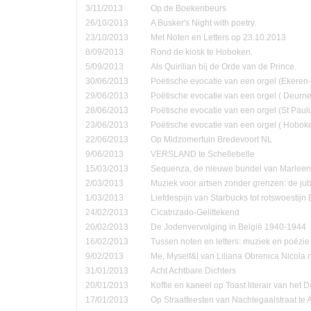
3/11/2013
Op de Boekenbeurs
26/10/2013
A Busker's Night with poetry.
23/10/2013
Met Noten en Letters op 23.10.2013
8/09/2013
Rond de kiosk te Hoboken.
5/09/2013
Als Quirilian bij de Orde van de Prince.
30/06/2013
Poëtische evocatie van een orgel (Ekere
29/06/2013
Poëtische evocatie van een orgel ( Deurne
28/06/2013
Poëtische evocatie van een orgel (St Pau
23/06/2013
Poëtische evocatie van een orgel ( Hobok
22/06/2013
Op Midzomertuin Bredevoort NL
9/06/2013
VERSLAND te Schellebelle
15/03/2013
Sequenza, de nieuwe bundel van Marleen
2/03/2013
Muziek voor artsen zonder grenzen: de jub
1/03/2013
Liefdespijn van Starbucks tot rotswoestijn 
24/02/2013
Cicatrizado-Gelittekend
20/02/2013
De Jodenvervolging in België 1940-1944
16/02/2013
Tussen noten en letters: muziek en poëzie
9/02/2013
Me, Myself&I van Liliana Obrenica Nicola 
31/01/2013
Acht Achtbare Dichters
20/01/2013
Koffie en kaneel op Toast literair van het 
17/01/2013
Op Straatfeesten van Nachtegaalstraat te