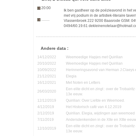
20:00
Ik ben gastheer op de poëzieavond in het 
met vrij podium in de artistiek-literaire tave
.........
Vlassenbroek 222 9200 Baasrode GSM: 049
0494/60.19.61 dekleinenotelaar@hotmail.
Andere data :
14/12/2022
Weemoedige Hapjes met Quirilian
20/10/2022
Weemoedige Hapjes met Quirilian
10/09/2022
Herinneringsavond van Herman J.Claeys 
21/12/2021
Elegia
16/12/2021
Met Noten en Letters
Een elite dicht en zingt : over de Trobairi
26/03/2020
13e eeuw.
12/12/2019
Quirilian: Over Liefde en Weemoed.
4/12/2019
Het Historisch café van 4.12.2019
2/12/2019
Quirilian. Elegia, wijdingen aan weemoed
7/11/2019
Andersdenkenden in de XIIe en XIIIe eeu
Een elite dicht en zingt : over de Trobairi
12/10/2019
13e eeuw.