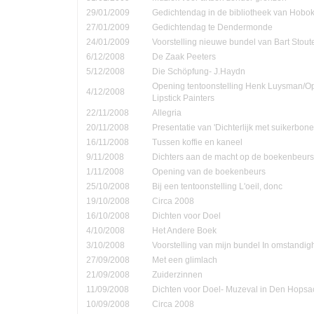
29/01/2009
Gedichtendag in de bibliotheek van Hobo
27/01/2009
Gedichtendag te Dendermonde
24/01/2009
Voorstelling nieuwe bundel van Bart Stout
6/12/2008
De Zaak Peeters
5/12/2008
Die Schöpfung- J.Haydn
Opening tentoonstelling Henk Luysman/O
4/12/2008
Lipstick Painters
22/11/2008
Allegria
20/11/2008
Presentatie van 'Dichterlijk met suikerbone
16/11/2008
Tussen koffie en kaneel
9/11/2008
Dichters aan de macht op de boekenbeurs
1/11/2008
Opening van de boekenbeurs
25/10/2008
Bij een tentoonstelling L'oeil, donc
19/10/2008
Circa 2008
16/10/2008
Dichten voor Doel
4/10/2008
Het Andere Boek
3/10/2008
Voorstelling van mijn bundel In omstandi
27/09/2008
Met een glimlach
21/09/2008
Zuiderzinnen
11/09/2008
Dichten voor Doel- Muzeval in Den Hopsa
10/09/2008
Circa 2008