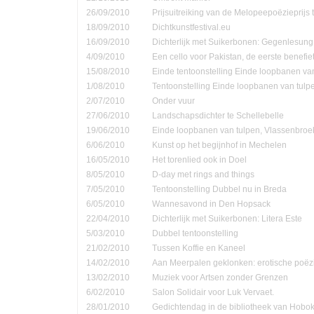
26/09/2010
Prijsuitreiking van de Melopeepoëzieprijs 
18/09/2010
Dichtkunstfestival.eu
16/09/2010
Dichterlijk met Suikerbonen: Gegenlesung
4/09/2010
Een cello voor Pakistan, de eerste benefie
15/08/2010
Einde tentoonstelling Einde loopbanen van
1/08/2010
Tentoonstelling Einde loopbanen van tulp
2/07/2010
Onder vuur
27/06/2010
Landschapsdichter te Schellebelle
19/06/2010
Einde loopbanen van tulpen, Vlassenbroe
6/06/2010
Kunst op het begijnhof in Mechelen
16/05/2010
Het torenlied ook in Doel
8/05/2010
D-day met rings and things
7/05/2010
Tentoonstelling Dubbel nu in Breda
6/05/2010
Wannesavond in Den Hopsack
22/04/2010
Dichterlijk met Suikerbonen: Litera Este
5/03/2010
Dubbel tentoonstelling
21/02/2010
Tussen Koffie en Kaneel
14/02/2010
Aan Meerpalen geklonken: erotische poëzi
13/02/2010
Muziek voor Artsen zonder Grenzen
6/02/2010
Salon Solidair voor Luk Vervaet.
28/01/2010
Gedichtendag in de bibliotheek van Hobo