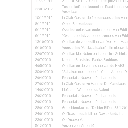
11/02/2017
ALLERHARTEN: Chopin met proza op 11.
Tussen koffie en kaneel op Toast Literair 
22/01/2017
Vosselaar
10/11/2016
In Clair-Obscur, de fototentoonstelling va
8/11/2016
Op de Boekenbeurs
6/11/2016
Over het geluk van oude zomers van Eddt
6/11/2016
' Over het geluk van oude zomers' van Ed
13/10/2016
Quirilian de voorstelling van 'Vel ' van Ma
6/10/2016
Voorstelling 'Verdwaalpalen' mijn nieuwe 
22/07/2016
Quirilian:Met Noten en Letters in 't Schip
2/07/2016
Noturno Brasileiro: Patrick Rodriges
4/05/2016
Quirilian op de vernissage van de HAIKU-t
30/04/2016
' Schaken met de dood' , Yerna Van den D
2/04/2016
Presentatie Nouvelle Philharmonie
27/02/2016
In Clair-Obscur vn Hartmut De Martelaere
14/02/2016
Liefde en Weemoed op Valentijn
2/02/2016
Presentatie Nouvelle Philharmonie
2/02/2016
Presentatie Nouvelle Philharmonie
28/01/2016
Gedichtendag met 'Dichter Bij' op 28.1.201
24/01/2016
Op Toast Literair bij het Davidsfonds Lier
23/01/2016
Op Droeve Velden
5/12/2015
Verzen voor Armenië