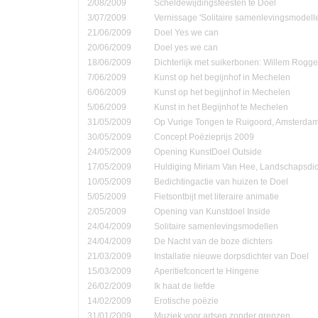
2/08/2009
Scheldewijdingsfeesten te Doel
3/07/2009
Vernissage 'Solitaire samenlevingsmodell
21/06/2009
Doel Yes we can
20/06/2009
Doel yes we can
18/06/2009
Dichterlijk met suikerbonen: Willem Rog
7/06/2009
Kunst op het begijnhof in Mechelen
6/06/2009
Kunst op het begijnhof in Mechelen
5/06/2009
Kunst in het Begijnhof te Mechelen
31/05/2009
Op Vurige Tongen te Ruigoord, Amsterda
30/05/2009
Concept Poëzieprijs 2009
24/05/2009
Opening KunstDoel Outside
17/05/2009
Huldiging Miriam Van Hee, Landschapsdic
10/05/2009
Bedichtingactie van huizen te Doel
5/05/2009
Fietsontbijt met literaire animatie
2/05/2009
Opening van Kunstdoel Inside
24/04/2009
Solitaire samenlevingsmodellen
24/04/2009
De Nacht van de boze dichters
21/03/2009
Installatie nieuwe dorpsdichter van Doel
15/03/2009
Aperitiefconcert te Hingene
26/02/2009
Ik haat de liefde
14/02/2009
Erotische poëzie
31/01/2009
Muziek voor artsen zonder grenzen