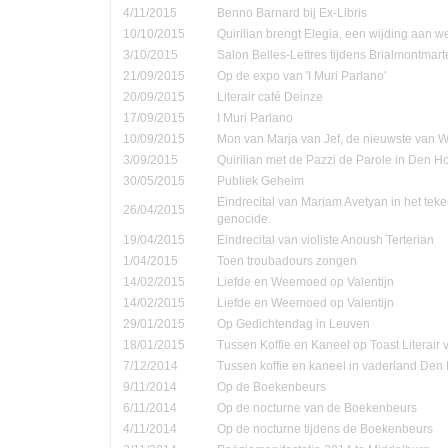
4/11/2015
Benno Barnard bij Ex-Libris
10/10/2015
Quirilian brengt Elegia, een wijding aan
3/10/2015
Salon Belles-Lettres tijdens Brialmontmar
21/09/2015
Op de expo van 'I Muri Parlano'
20/09/2015
Literair café Deinze
17/09/2015
I Muri Parlano
10/09/2015
Mon van Marja van Jef, de nieuwste van W
3/09/2015
Quirilian met de Pazzi de Parole in Den 
30/05/2015
Publiek Geheim
Eindrecital van Mariam Avetyan in het te
26/04/2015
genocide.
19/04/2015
Eindrecital van violiste Anoush Terterian
1/04/2015
Toen troubadours zongen
14/02/2015
Liefde en Weemoed op Valentijn
14/02/2015
Liefde en Weemoed op Valentijn
29/01/2015
Op Gedichtendag in Leuven
18/01/2015
Tussen Koffie en Kaneel op Toast Literair
7/12/2014
Tussen koffie en kaneel in vaderland Den
9/11/2014
Op de Boekenbeurs
6/11/2014
Op de nocturne van de Boekenbeurs
4/11/2014
Op de nocturne tijdens de Boekenbeurs