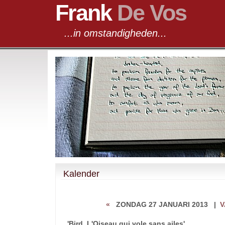
Frank
De Vos
...in omstandigheden...
Kalender
«
ZONDAG 27 JANUARI 2013
|
V
'Bird, L'Oiseau qui vole sans ailes'