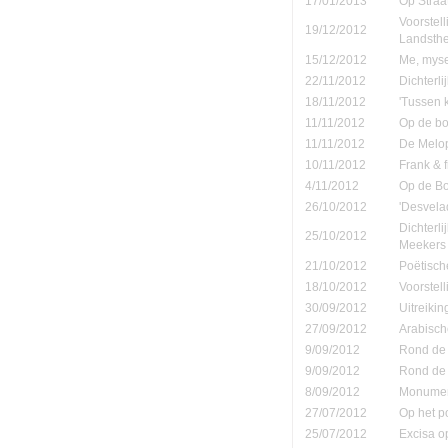
17/01/2013
Op Straa
Voorstel
19/12/2012
Landsth
15/12/2012
Me, mysel
22/11/2012
Dichterli
18/11/2012
'Tussen 
11/11/2012
Op de b
11/11/2012
De Melop
10/11/2012
Frank & 
4/11/2012
Op de B
26/10/2012
'Desvela
Dichterl
25/10/2012
Meekers
21/10/2012
Poëtisch
18/10/2012
Voorstel
30/09/2012
Uitreiki
27/09/2012
Arabisch
9/09/2012
Rond de 
9/09/2012
Rond de 
8/09/2012
Monument
27/07/2012
Op het p
25/07/2012
Excisa o