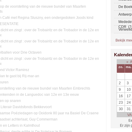
w.
n op de voorstelling van de nieuwe bundel van Maarten
De Boek
ts
Antwerp
ch Café met Regina Sluszny, een ondergedoken Joods kind
Mededel
ESENTATIE
CDR (7
Verwelk
 dicht en zingt : over de Trobairitz en de Trobador in de 12e en
w.
Bekijk meer
 dicht en zingt : over de Trobairitz en de Trobador in de 12e en
w.
lballen voor Drie Octaven
Kalende
 dicht en zingt : over de Trobairitz en de Trobador in de 12e en
«
w.
zo.
ma.
ond Victor Ramirez
lian te gast bij Rij-mar-an
ouren
2
3
orstelling van de nieuwe bundel van Maarten Embrechts
9
10
enkenden in de Languedoc van 12e en 13e eeuw
16
17
ten op snaren
23
24
 Literair Davidsfonds Bekkevoort
30
31
aamse Poëziedagen op Ooidonk 80 jaar na Basiel De Craene
VA
raadsel achterlaat, Guy Commerman
Ee
Er zijn
n en Letters in Kalmthout
Obscur, derde editie in De Notelaar te Bornem