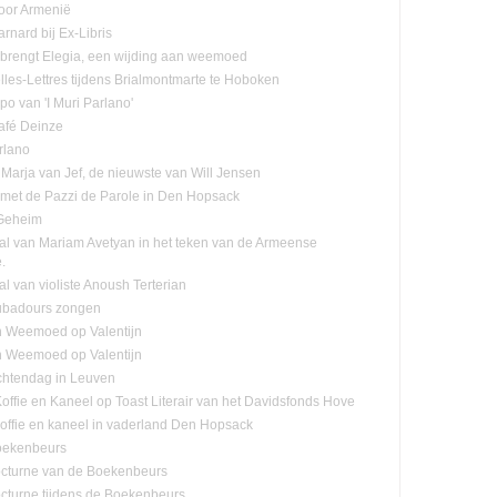
oor Armenië
rnard bij Ex-Libris
n brengt Elegia, een wijding aan weemoed
lles-Lettres tijdens Brialmontmarte te Hoboken
po van 'I Muri Parlano'
café Deinze
rlano
Marja van Jef, de nieuwste van Will Jensen
n met de Pazzi de Parole in Den Hopsack
 Geheim
tal van Mariam Avetyan in het teken van de Armeense
.
al van violiste Anoush Terterian
ubadours zongen
n Weemoed op Valentijn
n Weemoed op Valentijn
htendag in Leuven
offie en Kaneel op Toast Literair van het Davidsfonds Hove
offie en kaneel in vaderland Den Hopsack
oekenbeurs
cturne van de Boekenbeurs
cturne tijdens de Boekenbeurs