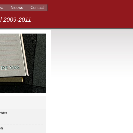
za
Nieuws
Contact
009-2011
chter
en