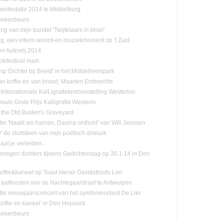
nifestatie 2014 te Middelburg
oekenbeurs
ing van mijn bundel 'Twijfelaars in bloei'
ng, een intiem woord-en muziekmoment op 't Zuid.
n Autovrij 2014
olkfestival Ham
ng 'Dichter bij Beeld' in het Middelheimpark
n koffie en van brood, Maarten Embrechts
Internationale KalLigrafietentoonstelling Westerloo
onale Grote Prijs Kalligrafie Westerlo
 the Old Busker's Graveyard
tie 'Naakt als harnas, Davina onthuld' van WIll Jenssen
de sluitsteen van mijn poëtisch drieluik
laat je verleiden...
negen dichters tijdens Gedichtendag op 30.1.14 in Den
ffie&kaneel op Toast literair Davidsfonds Lier
raatfeesten van de Nachtegaalstraat te Antwerpen
tie nieuwjaarsconcert van het symfonieorkest De Lier
koffie en kaneel' in Den Hopsack
oekenbeurs