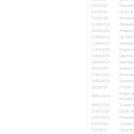
2/11/2014
Poëziema
1/11/2014
Op de B
2/10/2014
Voorstell
21/09/2014
Zinspeli
14/09/2014
Antwerpe
17/08/2014
Op het F
21/06/2014
Inhuldigi
17/04/2014
Dagen va
10/04/2014
Opening 
10/04/2014
Internati
2/03/2014
Antwerp,
27/02/2014
Presenta
23/02/2014
Schaduw' 
1/02/2014
'Ti Amo', 
Negen ge
30/01/2014
Hopsack
19/01/2014
Tussen ko
17/01/2014
Op de St
12/01/2014
Presenta
8/12/2013
'Tussen 
7/11/2013
Op de B