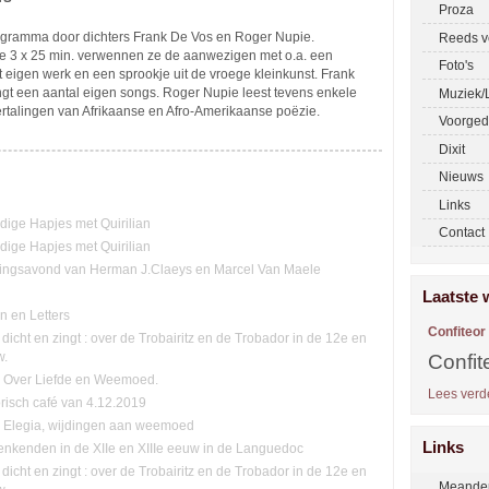
Proza
gramma door dichters Frank De Vos en Roger Nupie.
Reeds v
 3 x 25 min. verwennen ze de aanwezigen met o.a. een
Foto's
it eigen werk en een sprookje uit de vroege kleinkunst. Frank
ngt een aantal eigen songs. Roger Nupie leest tevens enkele
Muziek/L
ertalingen van Afrikaanse en Afro-Amerikaanse poëzie.
Voorged
Dixit
Nieuws
Links
ge Hapjes met Quirilian
Contact
ge Hapjes met Quirilian
ingsavond van Herman J.Claeys en Marcel Van Maele
Laatste 
n en Letters
Confiteor
 dicht en zingt : over de Trobairitz en de Trobador in de 12e en
w.
Confit
n: Over Liefde en Weemoed.
Lees verde
orisch café van 4.12.2019
n. Elegia, wijdingen aan weemoed
Links
nkenden in de XIIe en XIIIe eeuw in de Languedoc
 dicht en zingt : over de Trobairitz en de Trobador in de 12e en
Meander