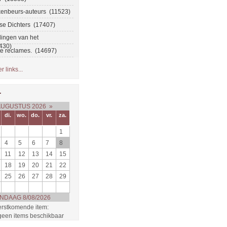
enbeurs-auteurs (11523)
se Dichters (17407)
ingen van het
430)
te reclames. (14697)
 links...
r
AUGUSTUS 2026
»
di.
wo.
do.
vr.
za.
1
4
5
6
7
8
11
12
13
14
15
18
19
20
21
22
25
26
27
28
29
NDAAG 8/08/2026
rstkomende item:
 geen items beschikbaar