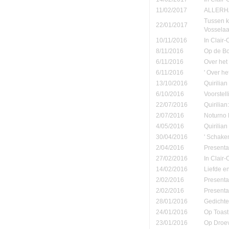
11/02/2017
ALLERHA
Tussen k
22/01/2017
Vosselaa
10/11/2016
In Clair
8/11/2016
Op de B
6/11/2016
Over het
6/11/2016
' Over h
13/10/2016
Quirilian
6/10/2016
Voorstel
22/07/2016
Quirilian
2/07/2016
Noturno B
4/05/2016
Quirilia
30/04/2016
' Schake
2/04/2016
Presenta
27/02/2016
In Clair
14/02/2016
Liefde e
2/02/2016
Presenta
2/02/2016
Presenta
28/01/2016
Gedichte
24/01/2016
Op Toast 
23/01/2016
Op Droe