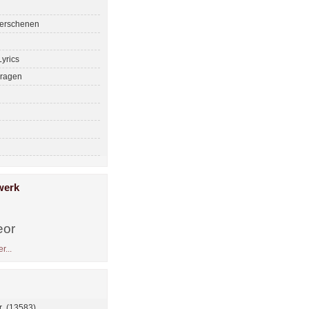
erschenen
yrics
ragen
werk
eor
r...
 (13583)