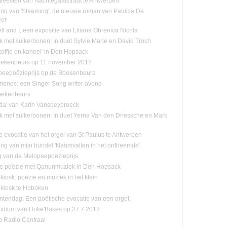
tfeesten van Nachtegaalstraat te Antwerpen
ling van 'Steaming', de nieuwe roman van Patricia De
eer
f and I, een expositie van Liliana Obrenica Nicola
jk met suikerbonen: In duet Sylvie Marie en David Troch
koffie en kaneel' in Den Hopsack
oekenbeurs op 11 november 2012
eepoëzieprijs op de Boekenbeurs
friends: een Singer Song writer avond
oekenbeurs
da' van Karin Vanspeybroeck
ijk met suikerbonen: In duet Yerna Van den Driessche en Mark
e evocatie van het orgel van St Paulus te Antwerpen
ling van mijn bundel 'Naamvallen in het ontheemde'
ng van de Melopeepoëzieprijs
e poëzie met Qanunmuziek in Den Hopsack
kiosk: poëzie en muziek in het klein
kiosk te Hoboken
endag: Een poëtische evocatie van een orgel.
odium van Hoke'Bokes op 27.7.2012
p Radio Centraal