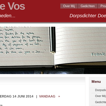
e Vos
Over Mij
Gedichten
Pro
andigheden... Dorpsdichter Doel 2
Menu
Dorpsdi
ERDAG 14 JUNI 2014
|
VANDAAG
»
Over Mij
Gedicht
rs