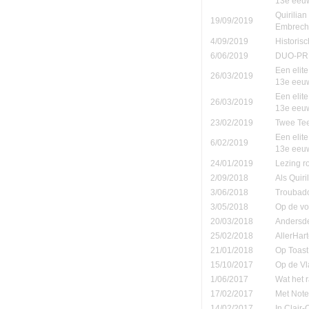
13e eeu
Quirilia
19/09/2019
Embrech
4/09/2019
Historis
6/06/2019
DUO-PR
Een elite
26/03/2019
13e eeu
Een elite
26/03/2019
13e eeu
23/02/2019
Twee Tee
Een elite
6/02/2019
13e eeu
24/01/2019
Lezing r
2/09/2018
Als Quiri
3/06/2018
Troubad
3/05/2018
Op de vo
20/03/2018
Andersd
25/02/2018
AllerHar
21/01/2018
Op Toast
15/10/2017
Op de Vl
1/06/2017
Wat het 
17/02/2017
Met Note
14/02/2017
In Clair-