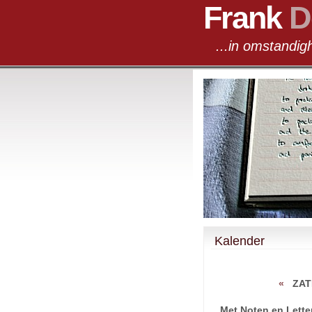
Frank
D
...in omst
Kalender
«
ZAT
Met Noten en Lette