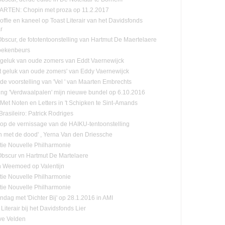
RTEN: Chopin met proza op 11.2.2017
offie en kaneel op Toast Literair van het Davidsfonds
r
-Obscur, de fototentoonstelling van Hartmut De Maertelaere
oekenbeurs
 geluk van oude zomers van Eddt Vaernewijck
et geluk van oude zomers' van Eddy Vaernewijck
 de voorstelling van 'Vel ' van Maarten Embrechts
ling 'Verdwaalpalen' mijn nieuwe bundel op 6.10.2016
:Met Noten en Letters in 't Schipken te Sint-Amands
rasileiro: Patrick Rodriges
n op de vernissage van de HAIKU-tentoonstelling
n met de dood' , Yerna Van den Driessche
tie Nouvelle Philharmonie
-Obscur vn Hartmut De Martelaere
n Weemoed op Valentijn
tie Nouvelle Philharmonie
tie Nouvelle Philharmonie
ndag met 'Dichter Bij' op 28.1.2016 in AMI
Literair bij het Davidsfonds Lier
ve Velden