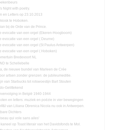
oekenbeurs
s Night with poetry.
n en Letters op 23.10.2013
kiosk te Hoboken.
lian bij de Orde van de Prince.
e evocatie van een orgel (Ekeren-Hoogboom)
e evocatie van een orgel ( Deurne)
e evocatie van een orgel (St Paulus Antwerpen)
e evocatie van een orgel ( Hoboken)
mertuin Bredevoort NL
D te Schellebelle
, de nieuwe bundel van Marleen de Crée
oor artsen zonder grenzen: de jubileumeditie.
jn van Starbucks tot rotswoestijn Bart Stouten
ado-Gelittekend
vervolging in België 1940-1944
oten en letters: muziek en poëzie in vier bewegingen
lf&I van Liliana Obrenica Nicola nu ook in Antwerpen.
tbare Dichters
Oiseau qui vole sans ailes'
 kaneel op Toast literair van het Davidsfonds te Mol.