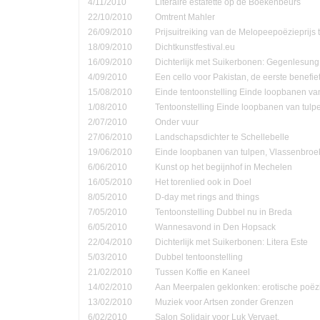
4/11/2010
Literaire estafette op de Boekenbeurs
22/10/2010
Omtrent Mahler
26/09/2010
Prijsuitreiking van de Melopeepoëzieprijs 
18/09/2010
Dichtkunstfestival.eu
16/09/2010
Dichterlijk met Suikerbonen: Gegenlesung
4/09/2010
Een cello voor Pakistan, de eerste benefie
15/08/2010
Einde tentoonstelling Einde loopbanen van
1/08/2010
Tentoonstelling Einde loopbanen van tulp
2/07/2010
Onder vuur
27/06/2010
Landschapsdichter te Schellebelle
19/06/2010
Einde loopbanen van tulpen, Vlassenbroe
6/06/2010
Kunst op het begijnhof in Mechelen
16/05/2010
Het torenlied ook in Doel
8/05/2010
D-day met rings and things
7/05/2010
Tentoonstelling Dubbel nu in Breda
6/05/2010
Wannesavond in Den Hopsack
22/04/2010
Dichterlijk met Suikerbonen: Litera Este
5/03/2010
Dubbel tentoonstelling
21/02/2010
Tussen Koffie en Kaneel
14/02/2010
Aan Meerpalen geklonken: erotische poëzi
13/02/2010
Muziek voor Artsen zonder Grenzen
6/02/2010
Salon Solidair voor Luk Vervaet.