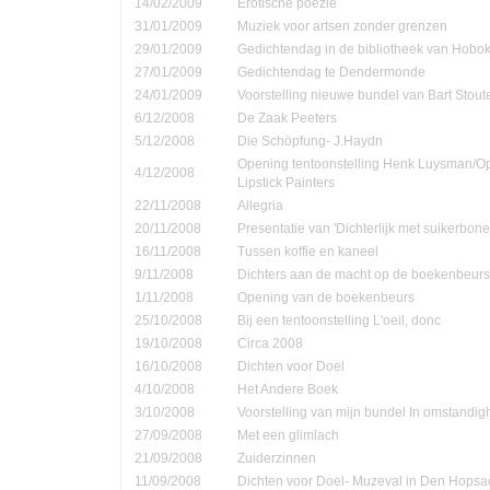
14/02/2009
Erotische poëzie
31/01/2009
Muziek voor artsen zonder grenzen
29/01/2009
Gedichtendag in de bibliotheek van Hobo
27/01/2009
Gedichtendag te Dendermonde
24/01/2009
Voorstelling nieuwe bundel van Bart Stout
6/12/2008
De Zaak Peeters
5/12/2008
Die Schöpfung- J.Haydn
Opening tentoonstelling Henk Luysman/O
4/12/2008
Lipstick Painters
22/11/2008
Allegria
20/11/2008
Presentatie van 'Dichterlijk met suikerbone
16/11/2008
Tussen koffie en kaneel
9/11/2008
Dichters aan de macht op de boekenbeurs
1/11/2008
Opening van de boekenbeurs
25/10/2008
Bij een tentoonstelling L'oeil, donc
19/10/2008
Circa 2008
16/10/2008
Dichten voor Doel
4/10/2008
Het Andere Boek
3/10/2008
Voorstelling van mijn bundel In omstandi
27/09/2008
Met een glimlach
21/09/2008
Zuiderzinnen
11/09/2008
Dichten voor Doel- Muzeval in Den Hopsa