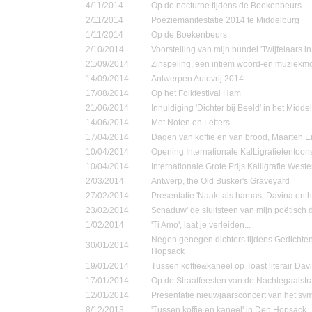
4/11/2014
Op de nocturne tijdens de Boekenbeurs
2/11/2014
Poëziemanifestatie 2014 te Middelburg
1/11/2014
Op de Boekenbeurs
2/10/2014
Voorstelling van mijn bundel 'Twijfelaars in
21/09/2014
Zinspeling, een intiem woord-en muziekmo
14/09/2014
Antwerpen Autovrij 2014
17/08/2014
Op het Folkfestival Ham
21/06/2014
Inhuldiging 'Dichter bij Beeld' in het Midd
14/06/2014
Met Noten en Letters
17/04/2014
Dagen van koffie en van brood, Maarten 
10/04/2014
Opening Internationale KalLigrafietentoon
10/04/2014
Internationale Grote Prijs Kalligrafie Weste
2/03/2014
Antwerp, the Old Busker's Graveyard
27/02/2014
Presentatie 'Naakt als harnas, Davina onth
23/02/2014
Schaduw' de sluitsteen van mijn poëtisch d
1/02/2014
'Ti Amo', laat je verleiden...
Negen genegen dichters tijdens Gedichte
30/01/2014
Hopsack
19/01/2014
Tussen koffie&kaneel op Toast literair Dav
17/01/2014
Op de Straatfeesten van de Nachtegaalstr
12/01/2014
Presentatie nieuwjaarsconcert van het sym
8/12/2013
'Tussen koffie en kaneel' in Den Hopsack