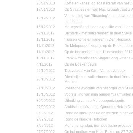
20/01/2013
Koffie en kaneel op Toast literair van het 
17/01/2013
Op Straatfeesten van Nachtegaalstraat te
Voorstelling van 'Steaming', de nieuwe ro
19/12/2012
Landstheer
15/12/2012
Me, myself and I, een expositie van Lilian
22/11/2012
Dichterlijk met suikerbonen: In duet Sylvi
18/11/2012
'Tussen koffie en kaneel' in Den Hopsack
11/11/2012
De Melopeepoëzieprijs op de Boekenbeur
11/11/2012
Op de boekenbeurs op 11 november 2012
10/11/2012
Frank & friends: een Singer Song writer a
4/11/2012
Op de Boekenbeurs
26/10/2012
'Desvelada' van Karin Vanspeybroeck
Dichterlijk met suikerbonen: In duet Yern
25/10/2012
Meekers
21/10/2012
Poëtische evocatie van het orgel van St P
18/10/2012
Voorstelling van mijn bundel 'Naamvallen 
30/09/2012
Uitreiking van de Melopeepoëzieprijs
27/09/2012
Arabische poëzie met Qanunmuziek in D
9/09/2012
Rond de kiosk: poëzie en muziek in het kle
9/09/2012
Rond de kiosk te Hoboken
8/09/2012
Monumentendag: Een poëtische evocatie v
27/07/2012
Op het podium van Hoke'Bokes op 27.7.2