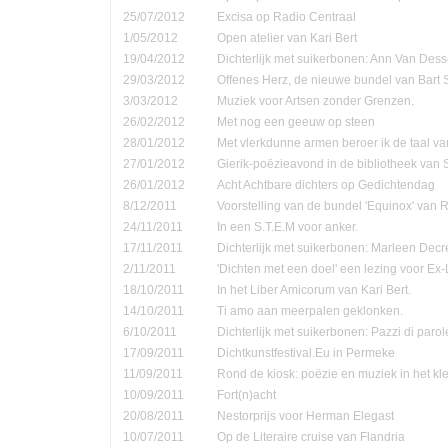
25/07/2012
Excisa op Radio Centraal
1/05/2012
Open atelier van Kari Bert
19/04/2012
Dichterlijk met suikerbonen: Ann Van Dess
29/03/2012
Offenes Herz, de nieuwe bundel van Bart 
3/03/2012
Muziek voor Artsen zonder Grenzen.
26/02/2012
Met nog een geeuw op steen
28/01/2012
Met vlerkdunne armen beroer ik de taal va
27/01/2012
Gierik-poëzieavond in de bibliotheek van
26/01/2012
Acht Achtbare dichters op Gedichtendag
8/12/2011
Voorstelling van de bundel 'Equinox' van 
24/11/2011
In een S.T.E.M voor anker.
17/11/2011
Dichterlijk met suikerbonen: Marleen Decr
2/11/2011
'Dichten met een doel' een lezing voor Ex-
18/10/2011
In het Liber Amicorum van Kari Bert.
14/10/2011
Ti amo aan meerpalen geklonken.
6/10/2011
Dichterlijk met suikerbonen: Pazzi di parol
17/09/2011
Dichtkunstfestival.Eu in Permeke
11/09/2011
Rond de kiosk: poëzie en muziek in het kle
10/09/2011
Fort(n)acht
20/08/2011
Nestorprijs voor Herman Elegast
10/07/2011
Op de Literaire cruise van Flandria