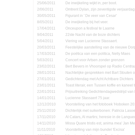
25/06/2011
De inwijkeling wijkt in, per boot.
2/06/2011
Omtrent Dylan, zijn zeventigste verjaardag
30/05/2011
Figurant in ' De veer van Cesar'
8/05/2011
De inwijkeling bij het veer.
17/04/2011
Onceupon a festival te Laarne
9/04/2011
22ste Nacht van de boze dichters
5/04/2011
Viering van Lucienne Stassaert.
20/03/2011
Feestelijke aanstelling van de nieuwe Do
17/03/2011
De poëtica van een politica, Nelly Maes
5/03/2011
Concert voor Artsen zonder grenzen
23/02/2011
Bert Bevers in Vhoorspel op Radio Centra
28/01/2011
Nachtelijke gesprekken met Bart Stouten o
27/01/2011
Gedichtendag met Acht Achtbare Dichters
23/01/2011
Toast literair, een Tussen koffie en kanee
22/01/2011
Prijsuitreiking Gedichtendagwedstrijd v
14/01/2011
Lucienne Stassaert 75 jaar.
12/12/2010
Voorstelling van het fotoboek 'Hoboken 20
25/11/2010
Dichterlijk met suikerbonen: Patricia Las
17/11/2010
Al Catars, Al martirs; heresie in de Langu
14/11/2010
Missa Quare tristis est, anima mea' Jan Me
11/11/2010
Voorstelling van mijn bundel 'Excisa'