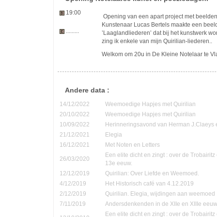
19:00
Opening van een apart project met beelden
Kunstenaar Lucas Bertels maakte een beeld
.........
’Laaglandliederen’ dat bij het kunstwerk wo
zing ik enkele van mijn Quirilian-liederen..
Welkom om 20u in De Kleine Notelaar te V
Andere data :
14/12/2022
Weemoedige Hapjes met Quirilian
20/10/2022
Weemoedige Hapjes met Quirilian
10/09/2022
Herinneringsavond van Herman J.Claeys 
21/12/2021
Elegia
16/12/2021
Met Noten en Letters
Een elite dicht en zingt : over de Trobairi
26/03/2020
13e eeuw.
12/12/2019
Quirilian: Over Liefde en Weemoed.
4/12/2019
Het Historisch café van 4.12.2019
2/12/2019
Quirilian. Elegia, wijdingen aan weemoed
7/11/2019
Andersdenkenden in de XIIe en XIIIe eeu
Een elite dicht en zingt : over de Trobairi