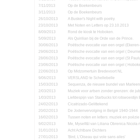
7/11/2013
Op de Boekenbeurs
3/11/2013
Op de Boekenbeurs
26/10/2013
A Busker's Night with poetry.
23/10/2013
Met Noten en Letters op 23.10.2013
8/09/2013
Rond de kiosk te Hoboken.
5/09/2013
Als Quirilian bij de Orde van de Prince.
30/06/2013
Poëtische evocatie van een orgel (Ekere
29/06/2013
Poëtische evocatie van een orgel ( Deurne
28/06/2013
Poëtische evocatie van een orgel (St Pau
23/06/2013
Poëtische evocatie van een orgel ( Hobok
22/06/2013
Op Midzomertuin Bredevoort NL
9/06/2013
VERSLAND te Schellebelle
15/03/2013
Sequenza, de nieuwe bundel van Marleen
2/03/2013
Muziek voor artsen zonder grenzen: de jub
1/03/2013
Liefdespijn van Starbucks tot rotswoestijn 
24/02/2013
Cicatrizado-Gelittekend
20/02/2013
De Jodenvervolging in België 1940-1944
16/02/2013
Tussen noten en letters: muziek en poëzie
9/02/2013
Me, Myself&I van Liliana Obrenica Nicola 
31/01/2013
Acht Achtbare Dichters
27/01/2013
'Bird, L'Oiseau qui vole sans ailes'