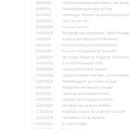
9/08/2009
Op het schrijverspodium tijdens Lillo Boe
2/08/2009
Scheldewijdingsfeesten te Doel
3/07/2009
Vernissage 'Solitaire samenlevingsmodell
21/06/2009
Doel Yes we can
20/06/2009
Doel yes we can
18/06/2009
Dichterlijk met suikerbonen: Willem Rog
7/06/2009
Kunst op het begijnhof in Mechelen
6/06/2009
Kunst op het begijnhof in Mechelen
5/06/2009
Kunst in het Begijnhof te Mechelen
31/05/2009
Op Vurige Tongen te Ruigoord, Amsterda
30/05/2009
Concept Poëzieprijs 2009
24/05/2009
Opening KunstDoel Outside
17/05/2009
Huldiging Miriam Van Hee, Landschapsdic
10/05/2009
Bedichtingactie van huizen te Doel
5/05/2009
Fietsontbijt met literaire animatie
2/05/2009
Opening van Kunstdoel Inside
24/04/2009
Solitaire samenlevingsmodellen
24/04/2009
De Nacht van de boze dichters
21/03/2009
Installatie nieuwe dorpsdichter van Doel
15/03/2009
Aperitiefconcert te Hingene
26/02/2009
Ik haat de liefde