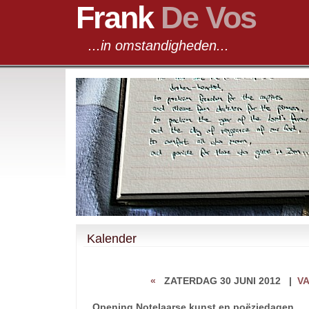
Frank
De Vos
...in omstandigheden...
Kalender
«
ZATERDAG 30 JUNI 2012
|
V
Opening Notelaarse kunst en poëziedagen.