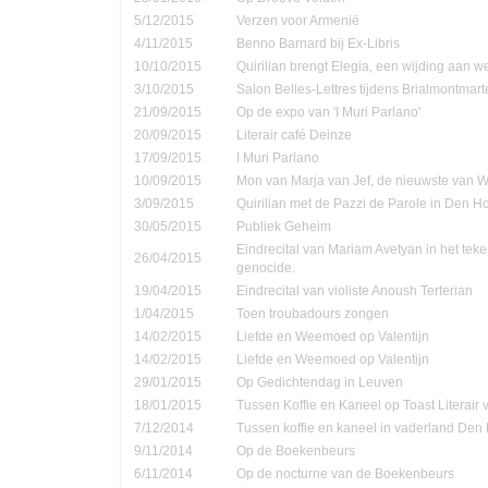
5/12/2015
Verzen voor Armenië
4/11/2015
Benno Barnard bij Ex-Libris
10/10/2015
Quirilian brengt Elegia, een wijding aan
3/10/2015
Salon Belles-Lettres tijdens Brialmontmar
21/09/2015
Op de expo van 'I Muri Parlano'
20/09/2015
Literair café Deinze
17/09/2015
I Muri Parlano
10/09/2015
Mon van Marja van Jef, de nieuwste van W
3/09/2015
Quirilian met de Pazzi de Parole in Den 
30/05/2015
Publiek Geheim
Eindrecital van Mariam Avetyan in het te
26/04/2015
genocide.
19/04/2015
Eindrecital van violiste Anoush Terterian
1/04/2015
Toen troubadours zongen
14/02/2015
Liefde en Weemoed op Valentijn
14/02/2015
Liefde en Weemoed op Valentijn
29/01/2015
Op Gedichtendag in Leuven
18/01/2015
Tussen Koffie en Kaneel op Toast Literair
7/12/2014
Tussen koffie en kaneel in vaderland Den
9/11/2014
Op de Boekenbeurs
6/11/2014
Op de nocturne van de Boekenbeurs