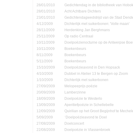
28/01/2010
Gedichtendag in de bibliotheek van Hobo
28/01/2010
Acht Achtbare Dichters
23/01/2010
Gedichtendagwedstrijd van de Stad Den
4/12/2009
Dichterlijk met suikerbonen: 'Volle maan'
28/11/2009
Herdenking Jan Berghmans
25/11/2009
Op radio Centraal
10/11/2009
Doelpoëzienocturne op de Antwerpse Bo
10/11/2009
Boekenbeurs
8/11/2009
Boekenbeurs
5/11/2009
Boekenbeurs
15/10/2009
Doelpoëzieavond in Den Hopsack
4/10/2009
Dubbel in Atelier 13 te Bergen op Zoom
1/10/2009
Dichterlijk met suikerbonen
27/09/2009
Melopeeprijs poëzie
20/09/2009
Lamberzinne
18/09/2009
Doelpoëzie te Westerlo
13/09/2009
Aperitiefpoëzie in Schellebelle
12/09/2009
Quirilian op het Groot Begijnhof te Mechel
5/09/2009
¨Doelpoëzieavond te Doel
27/08/2009
Doelconcert
22/08/2009
Doelpoëzie in Vlassenbroek