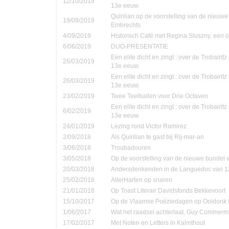
12/10/2019
13e eeuw.
Quirilian op de voorstelling van de nieuw
19/09/2019
Embrechts
4/09/2019
Historisch Café met Regina Sluszny, een
6/06/2019
DUO-PRESENTATIE
Een elite dicht en zingt : over de Trobairi
26/03/2019
13e eeuw.
Een elite dicht en zingt : over de Trobairi
26/03/2019
13e eeuw.
23/02/2019
Twee Teelballen voor Drie Octaven
Een elite dicht en zingt : over de Trobairi
6/02/2019
13e eeuw.
24/01/2019
Lezing rond Victor Ramirez
2/09/2018
Als Quirilian te gast bij Rij-mar-an
3/06/2018
Troubadouren
3/05/2018
Op de voorstelling van de nieuwe bundel
20/03/2018
Andersdenkenden in de Languedoc van 1
25/02/2018
AllerHarten op snaren
21/01/2018
Op Toast Literair Davidsfonds Bekkevoort
15/10/2017
Op de Vlaamse Poëziedagen op Ooidonk 8
1/06/2017
Wat het raadsel achterlaat, Guy Commer
17/02/2017
Met Noten en Letters in Kalmthout