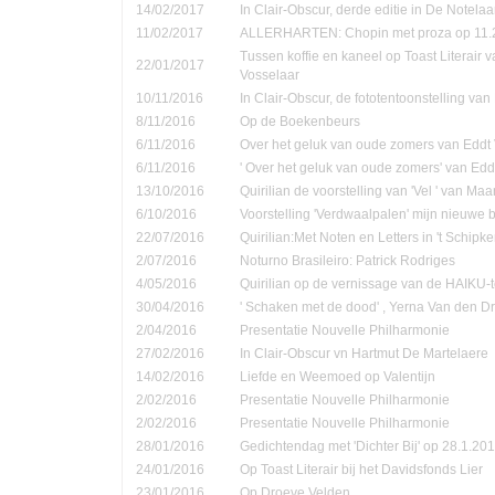
14/02/2017
In Clair-Obscur, derde editie in De Notela
11/02/2017
ALLERHARTEN: Chopin met proza op 11.
Tussen koffie en kaneel op Toast Literair 
22/01/2017
Vosselaar
10/11/2016
In Clair-Obscur, de fototentoonstelling va
8/11/2016
Op de Boekenbeurs
6/11/2016
Over het geluk van oude zomers van Eddt
6/11/2016
' Over het geluk van oude zomers' van Ed
13/10/2016
Quirilian de voorstelling van 'Vel ' van Ma
6/10/2016
Voorstelling 'Verdwaalpalen' mijn nieuwe 
22/07/2016
Quirilian:Met Noten en Letters in 't Schip
2/07/2016
Noturno Brasileiro: Patrick Rodriges
4/05/2016
Quirilian op de vernissage van de HAIKU-t
30/04/2016
' Schaken met de dood' , Yerna Van den D
2/04/2016
Presentatie Nouvelle Philharmonie
27/02/2016
In Clair-Obscur vn Hartmut De Martelaere
14/02/2016
Liefde en Weemoed op Valentijn
2/02/2016
Presentatie Nouvelle Philharmonie
2/02/2016
Presentatie Nouvelle Philharmonie
28/01/2016
Gedichtendag met 'Dichter Bij' op 28.1.201
24/01/2016
Op Toast Literair bij het Davidsfonds Lier
23/01/2016
Op Droeve Velden