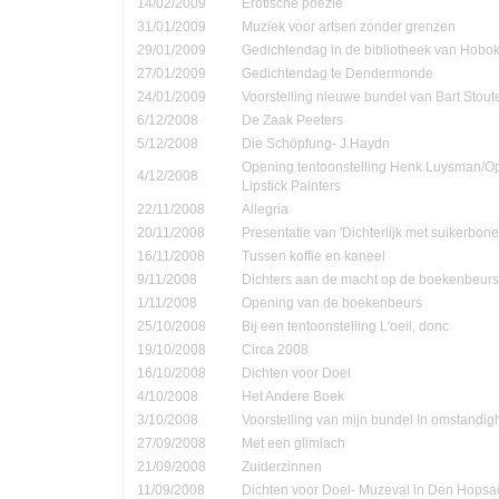
14/02/2009
Erotische poëzie
31/01/2009
Muziek voor artsen zonder grenzen
29/01/2009
Gedichtendag in de bibliotheek van Hobo
27/01/2009
Gedichtendag te Dendermonde
24/01/2009
Voorstelling nieuwe bundel van Bart Stout
6/12/2008
De Zaak Peeters
5/12/2008
Die Schöpfung- J.Haydn
Opening tentoonstelling Henk Luysman/O
4/12/2008
Lipstick Painters
22/11/2008
Allegria
20/11/2008
Presentatie van 'Dichterlijk met suikerbone
16/11/2008
Tussen koffie en kaneel
9/11/2008
Dichters aan de macht op de boekenbeurs
1/11/2008
Opening van de boekenbeurs
25/10/2008
Bij een tentoonstelling L'oeil, donc
19/10/2008
Circa 2008
16/10/2008
Dichten voor Doel
4/10/2008
Het Andere Boek
3/10/2008
Voorstelling van mijn bundel In omstandi
27/09/2008
Met een glimlach
21/09/2008
Zuiderzinnen
11/09/2008
Dichten voor Doel- Muzeval in Den Hopsa