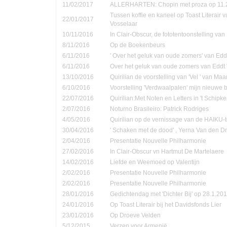
11/02/2017
ALLERHARTEN: Chopin met proza op 11.
Tussen koffie en kaneel op Toast Literair 
22/01/2017
Vosselaar
10/11/2016
In Clair-Obscur, de fototentoonstelling va
8/11/2016
Op de Boekenbeurs
6/11/2016
' Over het geluk van oude zomers' van Ed
6/11/2016
Over het geluk van oude zomers van Eddt
13/10/2016
Quirilian de voorstelling van 'Vel ' van Ma
6/10/2016
Voorstelling 'Verdwaalpalen' mijn nieuwe 
22/07/2016
Quirilian:Met Noten en Letters in 't Schip
2/07/2016
Noturno Brasileiro: Patrick Rodriges
4/05/2016
Quirilian op de vernissage van de HAIKU-t
30/04/2016
' Schaken met de dood' , Yerna Van den D
2/04/2016
Presentatie Nouvelle Philharmonie
27/02/2016
In Clair-Obscur vn Hartmut De Martelaere
14/02/2016
Liefde en Weemoed op Valentijn
2/02/2016
Presentatie Nouvelle Philharmonie
2/02/2016
Presentatie Nouvelle Philharmonie
28/01/2016
Gedichtendag met 'Dichter Bij' op 28.1.201
24/01/2016
Op Toast Literair bij het Davidsfonds Lier
23/01/2016
Op Droeve Velden
5/12/2015
Verzen voor Armenië