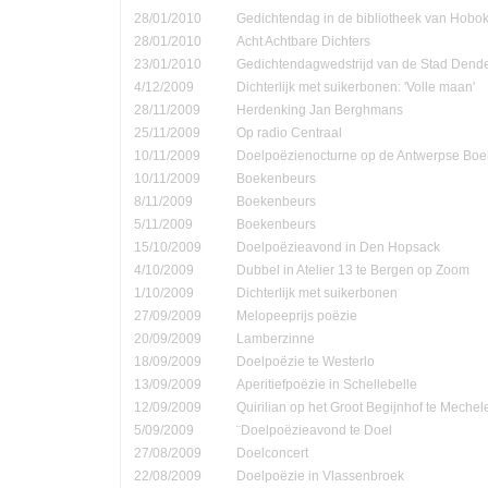
28/01/2010
Gedichtendag in de bibliotheek van Hobo
28/01/2010
Acht Achtbare Dichters
23/01/2010
Gedichtendagwedstrijd van de Stad Den
4/12/2009
Dichterlijk met suikerbonen: 'Volle maan'
28/11/2009
Herdenking Jan Berghmans
25/11/2009
Op radio Centraal
10/11/2009
Doelpoëzienocturne op de Antwerpse Bo
10/11/2009
Boekenbeurs
8/11/2009
Boekenbeurs
5/11/2009
Boekenbeurs
15/10/2009
Doelpoëzieavond in Den Hopsack
4/10/2009
Dubbel in Atelier 13 te Bergen op Zoom
1/10/2009
Dichterlijk met suikerbonen
27/09/2009
Melopeeprijs poëzie
20/09/2009
Lamberzinne
18/09/2009
Doelpoëzie te Westerlo
13/09/2009
Aperitiefpoëzie in Schellebelle
12/09/2009
Quirilian op het Groot Begijnhof te Mechel
5/09/2009
¨Doelpoëzieavond te Doel
27/08/2009
Doelconcert
22/08/2009
Doelpoëzie in Vlassenbroek