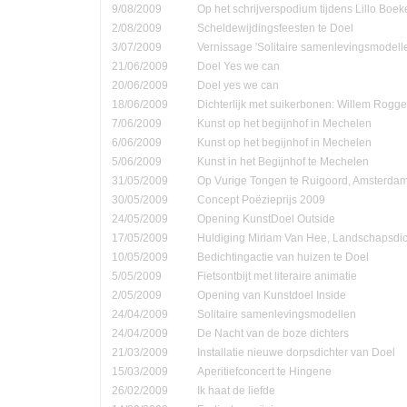
9/08/2009
Op het schrijverspodium tijdens Lillo Boe
2/08/2009
Scheldewijdingsfeesten te Doel
3/07/2009
Vernissage 'Solitaire samenlevingsmodell
21/06/2009
Doel Yes we can
20/06/2009
Doel yes we can
18/06/2009
Dichterlijk met suikerbonen: Willem Rog
7/06/2009
Kunst op het begijnhof in Mechelen
6/06/2009
Kunst op het begijnhof in Mechelen
5/06/2009
Kunst in het Begijnhof te Mechelen
31/05/2009
Op Vurige Tongen te Ruigoord, Amsterda
30/05/2009
Concept Poëzieprijs 2009
24/05/2009
Opening KunstDoel Outside
17/05/2009
Huldiging Miriam Van Hee, Landschapsdic
10/05/2009
Bedichtingactie van huizen te Doel
5/05/2009
Fietsontbijt met literaire animatie
2/05/2009
Opening van Kunstdoel Inside
24/04/2009
Solitaire samenlevingsmodellen
24/04/2009
De Nacht van de boze dichters
21/03/2009
Installatie nieuwe dorpsdichter van Doel
15/03/2009
Aperitiefconcert te Hingene
26/02/2009
Ik haat de liefde