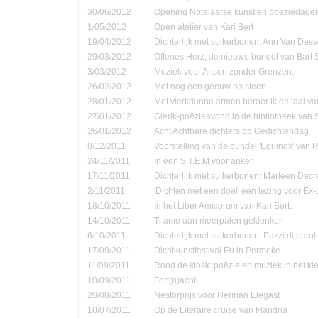
30/06/2012
Opening Notelaarse kunst en poëziedage
1/05/2012
Open atelier van Kari Bert
19/04/2012
Dichterlijk met suikerbonen: Ann Van Dess
29/03/2012
Offenes Herz, de nieuwe bundel van Bart 
3/03/2012
Muziek voor Artsen zonder Grenzen.
26/02/2012
Met nog een geeuw op steen
28/01/2012
Met vlerkdunne armen beroer ik de taal va
27/01/2012
Gierik-poëzieavond in de bibliotheek van
26/01/2012
Acht Achtbare dichters op Gedichtendag
8/12/2011
Voorstelling van de bundel 'Equinox' van 
24/11/2011
In een S.T.E.M voor anker.
17/11/2011
Dichterlijk met suikerbonen: Marleen Decr
2/11/2011
'Dichten met een doel' een lezing voor Ex-
18/10/2011
In het Liber Amicorum van Kari Bert.
14/10/2011
Ti amo aan meerpalen geklonken.
6/10/2011
Dichterlijk met suikerbonen: Pazzi di parol
17/09/2011
Dichtkunstfestival.Eu in Permeke
11/09/2011
Rond de kiosk: poëzie en muziek in het kle
10/09/2011
Fort(n)acht
20/08/2011
Nestorprijs voor Herman Elegast
10/07/2011
Op de Literaire cruise van Flandria