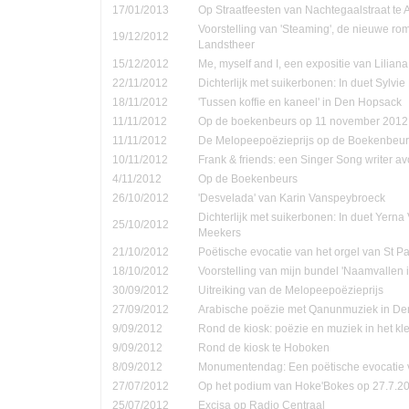
17/01/2013
Op Straatfeesten van Nachtegaalstraat te
Voorstelling van 'Steaming', de nieuwe ro
19/12/2012
Landstheer
15/12/2012
Me, myself and I, een expositie van Lilian
22/11/2012
Dichterlijk met suikerbonen: In duet Sylvi
18/11/2012
'Tussen koffie en kaneel' in Den Hopsack
11/11/2012
Op de boekenbeurs op 11 november 2012
11/11/2012
De Melopeepoëzieprijs op de Boekenbeur
10/11/2012
Frank & friends: een Singer Song writer a
4/11/2012
Op de Boekenbeurs
26/10/2012
'Desvelada' van Karin Vanspeybroeck
Dichterlijk met suikerbonen: In duet Yern
25/10/2012
Meekers
21/10/2012
Poëtische evocatie van het orgel van St P
18/10/2012
Voorstelling van mijn bundel 'Naamvallen 
30/09/2012
Uitreiking van de Melopeepoëzieprijs
27/09/2012
Arabische poëzie met Qanunmuziek in D
9/09/2012
Rond de kiosk: poëzie en muziek in het kle
9/09/2012
Rond de kiosk te Hoboken
8/09/2012
Monumentendag: Een poëtische evocatie v
27/07/2012
Op het podium van Hoke'Bokes op 27.7.2
25/07/2012
Excisa op Radio Centraal