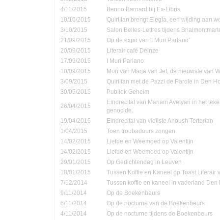
4/11/2015
Benno Barnard bij Ex-Libris
10/10/2015
Quirilian brengt Elegia, een wijding aan
3/10/2015
Salon Belles-Lettres tijdens Brialmontmar
21/09/2015
Op de expo van 'I Muri Parlano'
20/09/2015
Literair café Deinze
17/09/2015
I Muri Parlano
10/09/2015
Mon van Marja van Jef, de nieuwste van W
3/09/2015
Quirilian met de Pazzi de Parole in Den 
30/05/2015
Publiek Geheim
Eindrecital van Mariam Avetyan in het te
26/04/2015
genocide.
19/04/2015
Eindrecital van violiste Anoush Terterian
1/04/2015
Toen troubadours zongen
14/02/2015
Liefde en Weemoed op Valentijn
14/02/2015
Liefde en Weemoed op Valentijn
29/01/2015
Op Gedichtendag in Leuven
18/01/2015
Tussen Koffie en Kaneel op Toast Literair
7/12/2014
Tussen koffie en kaneel in vaderland Den
9/11/2014
Op de Boekenbeurs
6/11/2014
Op de nocturne van de Boekenbeurs
4/11/2014
Op de nocturne tijdens de Boekenbeurs