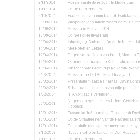
2/11/2014
Poëziemanifestatie 2014 te Middelburg
1/11/2014
Op de Boekenbeurs
2/10/2014
Voorstelling van mijn bundel 'Twijfelaars in
21/09/2014
Zinspeling, een intiem woord-en muziekmo
14/09/2014
Antwerpen Autovrij 2014
17/08/2014
Op het Folkfestival Ham
21/06/2014
Inhuldiging 'Dichter bij Beeld' in het Midd
14/06/2014
Met Noten en Letters
17/04/2014
Dagen van koffie en van brood, Maarten 
10/04/2014
Opening Internationale KalLigrafietentoon
10/04/2014
Internationale Grote Prijs Kalligrafie Weste
2/03/2014
Antwerp, the Old Busker's Graveyard
27/02/2014
Presentatie 'Naakt als harnas, Davina onth
23/02/2014
Schaduw' de sluitsteen van mijn poëtisch d
1/02/2014
'Ti Amo', laat je verleiden...
Negen genegen dichters tijdens Gedichte
30/01/2014
Hopsack
19/01/2014
Tussen koffie&kaneel op Toast literair Dav
17/01/2014
Op de Straatfeesten van de Nachtegaalstr
12/01/2014
Presentatie nieuwjaarsconcert van het sym
8/12/2013
'Tussen koffie en kaneel' in Den Hopsack
7/11/2013
Op de Boekenbeurs