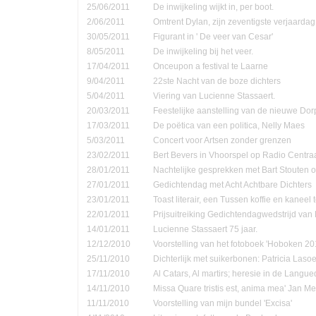
25/06/2011
De inwijkeling wijkt in, per boot.
2/06/2011
Omtrent Dylan, zijn zeventigste verjaardag
30/05/2011
Figurant in ' De veer van Cesar'
8/05/2011
De inwijkeling bij het veer.
17/04/2011
Onceupon a festival te Laarne
9/04/2011
22ste Nacht van de boze dichters
5/04/2011
Viering van Lucienne Stassaert.
20/03/2011
Feestelijke aanstelling van de nieuwe Do
17/03/2011
De poëtica van een politica, Nelly Maes
5/03/2011
Concert voor Artsen zonder grenzen
23/02/2011
Bert Bevers in Vhoorspel op Radio Centra
28/01/2011
Nachtelijke gesprekken met Bart Stouten o
27/01/2011
Gedichtendag met Acht Achtbare Dichters
23/01/2011
Toast literair, een Tussen koffie en kanee
22/01/2011
Prijsuitreiking Gedichtendagwedstrijd v
14/01/2011
Lucienne Stassaert 75 jaar.
12/12/2010
Voorstelling van het fotoboek 'Hoboken 20
25/11/2010
Dichterlijk met suikerbonen: Patricia Las
17/11/2010
Al Catars, Al martirs; heresie in de Langu
14/11/2010
Missa Quare tristis est, anima mea' Jan Me
11/11/2010
Voorstelling van mijn bundel 'Excisa'