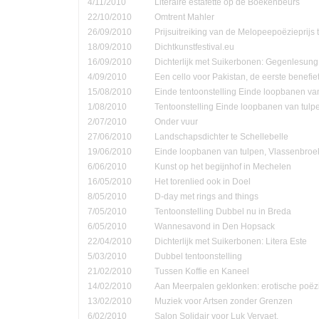
4/11/2010
Literaire estafette op de Boekenbeurs
22/10/2010
Omtrent Mahler
26/09/2010
Prijsuitreiking van de Melopeepoëzieprijs 
18/09/2010
Dichtkunstfestival.eu
16/09/2010
Dichterlijk met Suikerbonen: Gegenlesung
4/09/2010
Een cello voor Pakistan, de eerste benefie
15/08/2010
Einde tentoonstelling Einde loopbanen van
1/08/2010
Tentoonstelling Einde loopbanen van tulp
2/07/2010
Onder vuur
27/06/2010
Landschapsdichter te Schellebelle
19/06/2010
Einde loopbanen van tulpen, Vlassenbroe
6/06/2010
Kunst op het begijnhof in Mechelen
16/05/2010
Het torenlied ook in Doel
8/05/2010
D-day met rings and things
7/05/2010
Tentoonstelling Dubbel nu in Breda
6/05/2010
Wannesavond in Den Hopsack
22/04/2010
Dichterlijk met Suikerbonen: Litera Este
5/03/2010
Dubbel tentoonstelling
21/02/2010
Tussen Koffie en Kaneel
14/02/2010
Aan Meerpalen geklonken: erotische poëzi
13/02/2010
Muziek voor Artsen zonder Grenzen
6/02/2010
Salon Solidair voor Luk Vervaet.