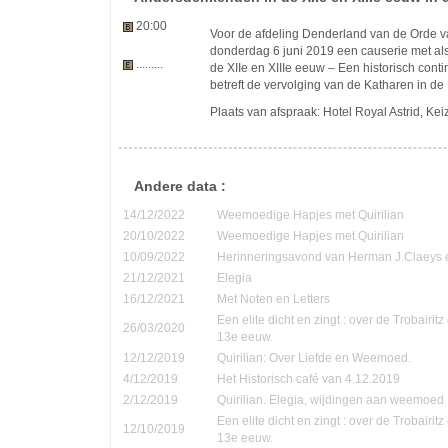
20:00
Voor de afdeling Denderland van de Orde va
donderdag 6 juni 2019 een causerie met als
.........
de XIIe en XIIIe eeuw – Een historisch conti
betreft de vervolging van de Katharen in d
Plaats van afspraak: Hotel Royal Astrid, Kei
Andere data :
14/12/2022
Weemoedige Hapjes met Quirilian
20/10/2022
Weemoedige Hapjes met Quirilian
10/09/2022
Herinneringsavond van Herman J.Claeys 
21/12/2021
Elegia
16/12/2021
Met Noten en Letters
Een elite dicht en zingt : over de Trobairi
26/03/2020
13e eeuw.
12/12/2019
Quirilian: Over Liefde en Weemoed.
4/12/2019
Het Historisch café van 4.12.2019
2/12/2019
Quirilian. Elegia, wijdingen aan weemoed
Een elite dicht en zingt : over de Trobairi
12/10/2019
13e eeuw.