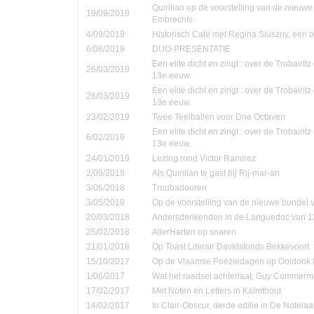
Quirilian op de voorstelling van de nieuw
19/09/2019
Embrechts
4/09/2019
Historisch Café met Regina Sluszny, een
6/06/2019
DUO-PRESENTATIE
Een elite dicht en zingt : over de Trobairi
26/03/2019
13e eeuw.
Een elite dicht en zingt : over de Trobairi
26/03/2019
13e eeuw.
23/02/2019
Twee Teelballen voor Drie Octaven
Een elite dicht en zingt : over de Trobairi
6/02/2019
13e eeuw.
24/01/2019
Lezing rond Victor Ramirez
2/09/2018
Als Quirilian te gast bij Rij-mar-an
3/06/2018
Troubadouren
3/05/2018
Op de voorstelling van de nieuwe bundel
20/03/2018
Andersdenkenden in de Languedoc van 1
25/02/2018
AllerHarten op snaren
21/01/2018
Op Toast Literair Davidsfonds Bekkevoort
15/10/2017
Op de Vlaamse Poëziedagen op Ooidonk 8
1/06/2017
Wat het raadsel achterlaat, Guy Commer
17/02/2017
Met Noten en Letters in Kalmthout
14/02/2017
In Clair-Obscur, derde editie in De Notela