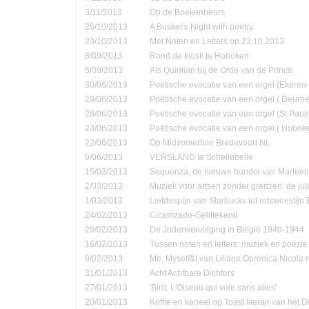
3/11/2013
Op de Boekenbeurs
26/10/2013
A Busker's Night with poetry.
23/10/2013
Met Noten en Letters op 23.10.2013
8/09/2013
Rond de kiosk te Hoboken.
5/09/2013
Als Quirilian bij de Orde van de Prince.
30/06/2013
Poëtische evocatie van een orgel (Ekere
29/06/2013
Poëtische evocatie van een orgel ( Deurne
28/06/2013
Poëtische evocatie van een orgel (St Pau
23/06/2013
Poëtische evocatie van een orgel ( Hobok
22/06/2013
Op Midzomertuin Bredevoort NL
9/06/2013
VERSLAND te Schellebelle
15/03/2013
Sequenza, de nieuwe bundel van Marleen
2/03/2013
Muziek voor artsen zonder grenzen: de jub
1/03/2013
Liefdespijn van Starbucks tot rotswoestijn 
24/02/2013
Cicatrizado-Gelittekend
20/02/2013
De Jodenvervolging in België 1940-1944
16/02/2013
Tussen noten en letters: muziek en poëzie
9/02/2013
Me, Myself&I van Liliana Obrenica Nicola 
31/01/2013
Acht Achtbare Dichters
27/01/2013
'Bird, L'Oiseau qui vole sans ailes'
20/01/2013
Koffie en kaneel op Toast literair van het 