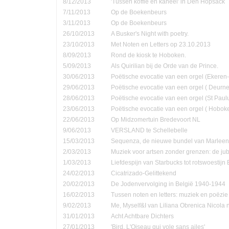
8/12/2013
'Tussen koffie en kaneel' in Den Hopsack
7/11/2013
Op de Boekenbeurs
3/11/2013
Op de Boekenbeurs
26/10/2013
A Busker's Night with poetry.
23/10/2013
Met Noten en Letters op 23.10.2013
8/09/2013
Rond de kiosk te Hoboken.
5/09/2013
Als Quirilian bij de Orde van de Prince.
30/06/2013
Poëtische evocatie van een orgel (Ekere
29/06/2013
Poëtische evocatie van een orgel ( Deurne
28/06/2013
Poëtische evocatie van een orgel (St Pau
23/06/2013
Poëtische evocatie van een orgel ( Hobok
22/06/2013
Op Midzomertuin Bredevoort NL
9/06/2013
VERSLAND te Schellebelle
15/03/2013
Sequenza, de nieuwe bundel van Marleen
2/03/2013
Muziek voor artsen zonder grenzen: de jub
1/03/2013
Liefdespijn van Starbucks tot rotswoestijn 
24/02/2013
Cicatrizado-Gelittekend
20/02/2013
De Jodenvervolging in België 1940-1944
16/02/2013
Tussen noten en letters: muziek en poëzie
9/02/2013
Me, Myself&I van Liliana Obrenica Nicola 
31/01/2013
Acht Achtbare Dichters
27/01/2013
'Bird, L'Oiseau qui vole sans ailes'