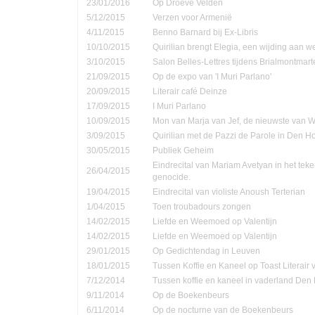
23/01/2016
Op Droeve Velden
5/12/2015
Verzen voor Armenië
4/11/2015
Benno Barnard bij Ex-Libris
10/10/2015
Quirilian brengt Elegia, een wijding aan
3/10/2015
Salon Belles-Lettres tijdens Brialmontmar
21/09/2015
Op de expo van 'I Muri Parlano'
20/09/2015
Literair café Deinze
17/09/2015
I Muri Parlano
10/09/2015
Mon van Marja van Jef, de nieuwste van W
3/09/2015
Quirilian met de Pazzi de Parole in Den 
30/05/2015
Publiek Geheim
Eindrecital van Mariam Avetyan in het te
26/04/2015
genocide.
19/04/2015
Eindrecital van violiste Anoush Terterian
1/04/2015
Toen troubadours zongen
14/02/2015
Liefde en Weemoed op Valentijn
14/02/2015
Liefde en Weemoed op Valentijn
29/01/2015
Op Gedichtendag in Leuven
18/01/2015
Tussen Koffie en Kaneel op Toast Literair
7/12/2014
Tussen koffie en kaneel in vaderland Den
9/11/2014
Op de Boekenbeurs
6/11/2014
Op de nocturne van de Boekenbeurs