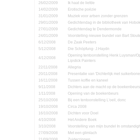
26/02/2009
Ik haat de liefde
14/02/2009
Erotische poëzie
31/01/2009
Muziek voor artsen zonder grenzen
29/01/2009
Gedichtendag in de bibliotheek van Hobo
27/01/2009
Gedichtendag te Dendermonde
24/01/2009
Voorstelling nieuwe bundel van Bart Stout
6/12/2008
De Zaak Peeters
5/12/2008
Die Schöpfung- J.Haydn
Opening tentoonstelling Henk Luysman/O
4/12/2008
Lipstick Painters
22/11/2008
Allegria
20/11/2008
Presentatie van 'Dichterlijk met suikerbone
16/11/2008
Tussen koffie en kaneel
9/11/2008
Dichters aan de macht op de boekenbeurs
1/11/2008
Opening van de boekenbeurs
25/10/2008
Bij een tentoonstelling L'oeil, donc
19/10/2008
Circa 2008
16/10/2008
Dichten voor Doel
4/10/2008
Het Andere Boek
3/10/2008
Voorstelling van mijn bundel In omstandi
27/09/2008
Met een glimlach
21/09/2008
Zuiderzinnen