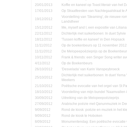
20/01/2013
Koffie en kaneel op Toast literair van het 
17/01/2013
Op Straatfeesten van Nachtegaalstraat te
Voorstelling van 'Steaming', de nieuwe ro
19/12/2012
Landstheer
15/12/2012
Me, myself and I, een expositie van Lilian
22/11/2012
Dichterlijk met suikerbonen: In duet Sylvi
18/11/2012
'Tussen koffie en kaneel' in Den Hopsack
11/11/2012
Op de boekenbeurs op 11 november 2012
11/11/2012
De Melopeepoëzieprijs op de Boekenbeur
10/11/2012
Frank & friends: een Singer Song writer a
4/11/2012
Op de Boekenbeurs
26/10/2012
'Desvelada' van Karin Vanspeybroeck
Dichterlijk met suikerbonen: In duet Yern
25/10/2012
Meekers
21/10/2012
Poëtische evocatie van het orgel van St P
18/10/2012
Voorstelling van mijn bundel 'Naamvallen 
30/09/2012
Uitreiking van de Melopeepoëzieprijs
27/09/2012
Arabische poëzie met Qanunmuziek in D
9/09/2012
Rond de kiosk: poëzie en muziek in het kle
9/09/2012
Rond de kiosk te Hoboken
8/09/2012
Monumentendag: Een poëtische evocatie v