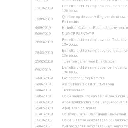
Een elite dicht en zingt : over de Trobairi
12/10/2019
13e eeuw.
Quirilian op de voorstelling van de nieuw
19/09/2019
Embrechts
4/09/2019
Historisch Café met Regina Sluszny, een
6/06/2019
DUO-PRESENTATIE
Een elite dicht en zingt : over de Trobairi
26/03/2019
13e eeuw.
Een elite dicht en zingt : over de Trobairi
26/03/2019
13e eeuw.
23/02/2019
Twee Teelballen voor Drie Octaven
Een elite dicht en zingt : over de Trobairi
6/02/2019
13e eeuw.
24/01/2019
Lezing rond Victor Ramirez
2/09/2018
Als Quirilian te gast bij Rij-mar-an
3/06/2018
Troubadouren
3/05/2018
Op de voorstelling van de nieuwe bundel
20/03/2018
Andersdenkenden in de Languedoc van 1
25/02/2018
AllerHarten op snaren
21/01/2018
Op Toast Literair Davidsfonds Bekkevoort
15/10/2017
Op de Vlaamse Poëziedagen op Ooidonk 8
1/06/2017
Wat het raadsel achterlaat, Guy Commer