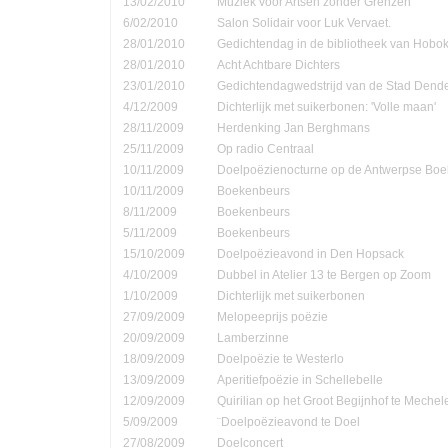
13/02/2010
Muziek voor Artsen zonder Grenzen
6/02/2010
Salon Solidair voor Luk Vervaet.
28/01/2010
Gedichtendag in de bibliotheek van Hobo
28/01/2010
Acht Achtbare Dichters
23/01/2010
Gedichtendagwedstrijd van de Stad Den
4/12/2009
Dichterlijk met suikerbonen: 'Volle maan'
28/11/2009
Herdenking Jan Berghmans
25/11/2009
Op radio Centraal
10/11/2009
Doelpoëzienocturne op de Antwerpse Bo
10/11/2009
Boekenbeurs
8/11/2009
Boekenbeurs
5/11/2009
Boekenbeurs
15/10/2009
Doelpoëzieavond in Den Hopsack
4/10/2009
Dubbel in Atelier 13 te Bergen op Zoom
1/10/2009
Dichterlijk met suikerbonen
27/09/2009
Melopeeprijs poëzie
20/09/2009
Lamberzinne
18/09/2009
Doelpoëzie te Westerlo
13/09/2009
Aperitiefpoëzie in Schellebelle
12/09/2009
Quirilian op het Groot Begijnhof te Mechel
5/09/2009
¨Doelpoëzieavond te Doel
27/08/2009
Doelconcert