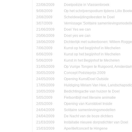
22/08/2009
Doelpoëzie in Vlassenbroek
9/08/2009
Op het schrijverspodium tijdens Lillo Boe
2/08/2009
Scheldewijdingsfeesten te Doel
3/07/2009
Vernissage 'Solitaire samenlevingsmodell
21/06/2009
Doel Yes we can
20/06/2009
Doel yes we can
18/06/2009
Dichterlijk met suikerbonen: Willem Rog
7/06/2009
Kunst op het begijnhof in Mechelen
6/06/2009
Kunst op het begijnhof in Mechelen
5/06/2009
Kunst in het Begijnhof te Mechelen
31/05/2009
Op Vurige Tongen te Ruigoord, Amsterda
30/05/2009
Concept Poëzieprijs 2009
24/05/2009
Opening KunstDoel Outside
17/05/2009
Huldiging Miriam Van Hee, Landschapsdic
10/05/2009
Bedichtingactie van huizen te Doel
5/05/2009
Fietsontbijt met literaire animatie
2/05/2009
Opening van Kunstdoel Inside
24/04/2009
Solitaire samenlevingsmodellen
24/04/2009
De Nacht van de boze dichters
21/03/2009
Installatie nieuwe dorpsdichter van Doel
15/03/2009
Aperitiefconcert te Hingene