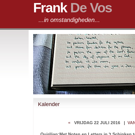
Frank
De Vos
...in omstandigheden...
Kalender
«
VRIJDAG 22 JULI 2016
|
VA
Quirilian:Met Noten en Letters in 't Schipken