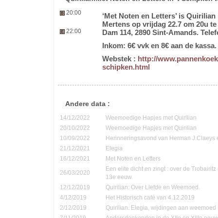
20:00
‘Met Noten en Letters’ is Quirilia
Mertens op vrijdag 22.7 om 20u te 
22:00
Dam 114, 2890 Sint-Amands. Tele
Inkom: 6€ vvk en 8€ aan de kassa.
Webstek :
http://www.pannenkoek
schipken.html
Andere data :
14/12/2022
Weemoedige Hapjes met Quirilian
20/10/2022
Weemoedige Hapjes met Quirilian
10/09/2022
Herinneringsavond van Herman J.Claeys 
21/12/2021
Elegia
16/12/2021
Met Noten en Letters
Een elite dicht en zingt : over de Trobairi
26/03/2020
13e eeuw.
12/12/2019
Quirilian: Over Liefde en Weemoed.
4/12/2019
Het Historisch café van 4.12.2019
2/12/2019
Quirilian. Elegia, wijdingen aan weemoed
7/11/2019
Andersdenkenden in de XIIe en XIIIe eeu