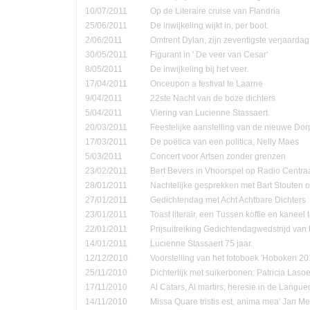
10/07/2011
Op de Literaire cruise van Flandria
25/06/2011
De inwijkeling wijkt in, per boot.
2/06/2011
Omtrent Dylan, zijn zeventigste verjaardag
30/05/2011
Figurant in ' De veer van Cesar'
8/05/2011
De inwijkeling bij het veer.
17/04/2011
Onceupon a festival te Laarne
9/04/2011
22ste Nacht van de boze dichters
5/04/2011
Viering van Lucienne Stassaert.
20/03/2011
Feestelijke aanstelling van de nieuwe Do
17/03/2011
De poëtica van een politica, Nelly Maes
5/03/2011
Concert voor Artsen zonder grenzen
23/02/2011
Bert Bevers in Vhoorspel op Radio Centra
28/01/2011
Nachtelijke gesprekken met Bart Stouten o
27/01/2011
Gedichtendag met Acht Achtbare Dichters
23/01/2011
Toast literair, een Tussen koffie en kanee
22/01/2011
Prijsuitreiking Gedichtendagwedstrijd v
14/01/2011
Lucienne Stassaert 75 jaar.
12/12/2010
Voorstelling van het fotoboek 'Hoboken 20
25/11/2010
Dichterlijk met suikerbonen: Patricia Las
17/11/2010
Al Catars, Al martirs; heresie in de Langu
14/11/2010
Missa Quare tristis est, anima mea' Jan Me