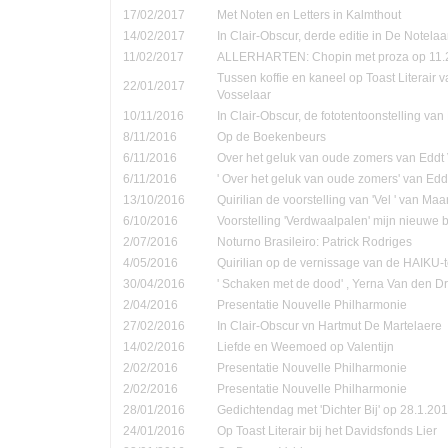
17/02/2017
Met Noten en Letters in Kalmthout
14/02/2017
In Clair-Obscur, derde editie in De Notela
11/02/2017
ALLERHARTEN: Chopin met proza op 11.
Tussen koffie en kaneel op Toast Literair 
22/01/2017
Vosselaar
10/11/2016
In Clair-Obscur, de fototentoonstelling va
8/11/2016
Op de Boekenbeurs
6/11/2016
Over het geluk van oude zomers van Eddt
6/11/2016
' Over het geluk van oude zomers' van Ed
13/10/2016
Quirilian de voorstelling van 'Vel ' van Ma
6/10/2016
Voorstelling 'Verdwaalpalen' mijn nieuwe 
2/07/2016
Noturno Brasileiro: Patrick Rodriges
4/05/2016
Quirilian op de vernissage van de HAIKU-t
30/04/2016
' Schaken met de dood' , Yerna Van den D
2/04/2016
Presentatie Nouvelle Philharmonie
27/02/2016
In Clair-Obscur vn Hartmut De Martelaere
14/02/2016
Liefde en Weemoed op Valentijn
2/02/2016
Presentatie Nouvelle Philharmonie
2/02/2016
Presentatie Nouvelle Philharmonie
28/01/2016
Gedichtendag met 'Dichter Bij' op 28.1.201
24/01/2016
Op Toast Literair bij het Davidsfonds Lier