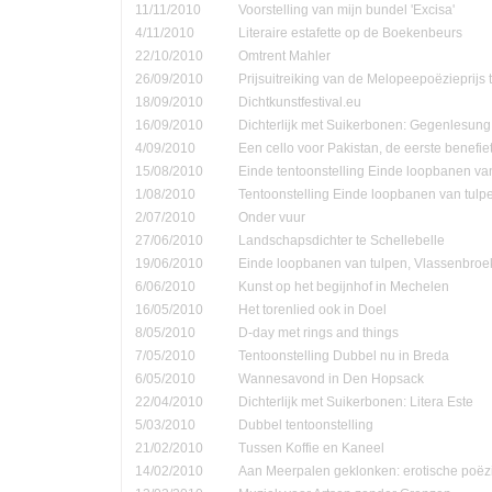
11/11/2010
Voorstelling van mijn bundel 'Excisa'
4/11/2010
Literaire estafette op de Boekenbeurs
22/10/2010
Omtrent Mahler
26/09/2010
Prijsuitreiking van de Melopeepoëzieprijs 
18/09/2010
Dichtkunstfestival.eu
16/09/2010
Dichterlijk met Suikerbonen: Gegenlesung
4/09/2010
Een cello voor Pakistan, de eerste benefie
15/08/2010
Einde tentoonstelling Einde loopbanen van
1/08/2010
Tentoonstelling Einde loopbanen van tulp
2/07/2010
Onder vuur
27/06/2010
Landschapsdichter te Schellebelle
19/06/2010
Einde loopbanen van tulpen, Vlassenbroe
6/06/2010
Kunst op het begijnhof in Mechelen
16/05/2010
Het torenlied ook in Doel
8/05/2010
D-day met rings and things
7/05/2010
Tentoonstelling Dubbel nu in Breda
6/05/2010
Wannesavond in Den Hopsack
22/04/2010
Dichterlijk met Suikerbonen: Litera Este
5/03/2010
Dubbel tentoonstelling
21/02/2010
Tussen Koffie en Kaneel
14/02/2010
Aan Meerpalen geklonken: erotische poëzi