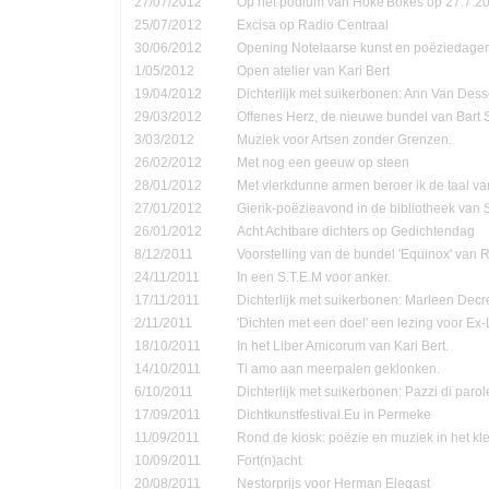
27/07/2012
Op het podium van Hoke'Bokes op 27.7.2
25/07/2012
Excisa op Radio Centraal
30/06/2012
Opening Notelaarse kunst en poëziedage
1/05/2012
Open atelier van Kari Bert
19/04/2012
Dichterlijk met suikerbonen: Ann Van Dess
29/03/2012
Offenes Herz, de nieuwe bundel van Bart 
3/03/2012
Muziek voor Artsen zonder Grenzen.
26/02/2012
Met nog een geeuw op steen
28/01/2012
Met vlerkdunne armen beroer ik de taal va
27/01/2012
Gierik-poëzieavond in de bibliotheek van
26/01/2012
Acht Achtbare dichters op Gedichtendag
8/12/2011
Voorstelling van de bundel 'Equinox' van 
24/11/2011
In een S.T.E.M voor anker.
17/11/2011
Dichterlijk met suikerbonen: Marleen Decr
2/11/2011
'Dichten met een doel' een lezing voor Ex-
18/10/2011
In het Liber Amicorum van Kari Bert.
14/10/2011
Ti amo aan meerpalen geklonken.
6/10/2011
Dichterlijk met suikerbonen: Pazzi di parol
17/09/2011
Dichtkunstfestival.Eu in Permeke
11/09/2011
Rond de kiosk: poëzie en muziek in het kle
10/09/2011
Fort(n)acht
20/08/2011
Nestorprijs voor Herman Elegast