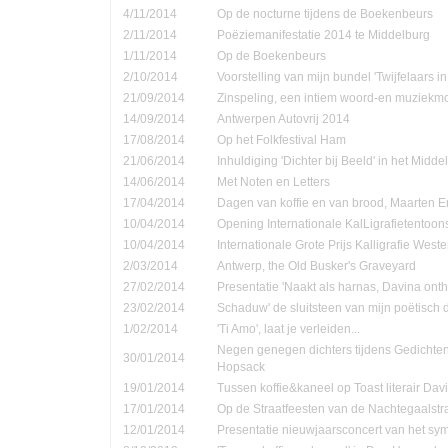
4/11/2014
Op de nocturne tijdens de Boekenbeurs
2/11/2014
Poëziemanifestatie 2014 te Middelburg
1/11/2014
Op de Boekenbeurs
2/10/2014
Voorstelling van mijn bundel 'Twijfelaars in
21/09/2014
Zinspeling, een intiem woord-en muziekmo
14/09/2014
Antwerpen Autovrij 2014
17/08/2014
Op het Folkfestival Ham
21/06/2014
Inhuldiging 'Dichter bij Beeld' in het Midd
14/06/2014
Met Noten en Letters
17/04/2014
Dagen van koffie en van brood, Maarten 
10/04/2014
Opening Internationale KalLigrafietentoon
10/04/2014
Internationale Grote Prijs Kalligrafie Weste
2/03/2014
Antwerp, the Old Busker's Graveyard
27/02/2014
Presentatie 'Naakt als harnas, Davina onth
23/02/2014
Schaduw' de sluitsteen van mijn poëtisch d
1/02/2014
'Ti Amo', laat je verleiden...
Negen genegen dichters tijdens Gedichte
30/01/2014
Hopsack
19/01/2014
Tussen koffie&kaneel op Toast literair Dav
17/01/2014
Op de Straatfeesten van de Nachtegaalstr
12/01/2014
Presentatie nieuwjaarsconcert van het sym