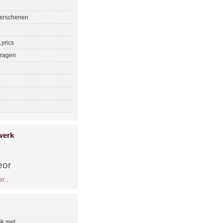
erschenen
yrics
ragen
werk
eor
r...
ijk met