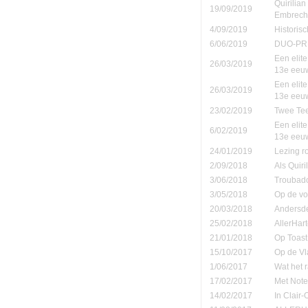
Quirilia
19/09/2019
Embrech
4/09/2019
Historis
6/06/2019
DUO-PR
Een elite
26/03/2019
13e eeu
Een elite
26/03/2019
13e eeu
23/02/2019
Twee Tee
Een elite
6/02/2019
13e eeu
24/01/2019
Lezing r
2/09/2018
Als Quiri
3/06/2018
Troubad
3/05/2018
Op de vo
20/03/2018
Andersd
25/02/2018
AllerHar
21/01/2018
Op Toast
15/10/2017
Op de Vl
1/06/2017
Wat het 
17/02/2017
Met Note
14/02/2017
In Clair-