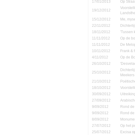
17/01/2013
Op Straa
Voorstel
19/12/2012
Landsth
15/12/2012
Me, mysel
22/11/2012
Dichterli
18/11/2012
'Tussen 
11/11/2012
Op de b
11/11/2012
De Melop
10/11/2012
Frank & 
4/11/2012
Op de B
26/10/2012
'Desvela
Dichterl
25/10/2012
Meekers
21/10/2012
Poëtisch
18/10/2012
Voorstel
30/09/2012
Uitreiki
27/09/2012
Arabisch
9/09/2012
Rond de 
9/09/2012
Rond de 
8/09/2012
Monument
27/07/2012
Op het p
25/07/2012
Excisa o