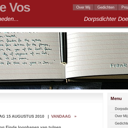
e Vos
Over Mij
Gedichten
Pro
andigheden... Dorpsdichter Doel 2
Menu
Dorpsdi
AG 15 AUGUSTUS 2010
|
VANDAAG
»
Over Mij
Gedicht
ing Einde loopbanen van tulpen.