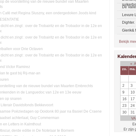
n op de voorstelling van de nieuwe bundel van Maarten
suikerb
ts
De Vall
ch Café met Regina Sluszny, een ondergedoken Joods kind
Levure L
ESENTATIE
Dighter.
 dicht en zingt : over de Trobairitz en de Trobador in de 12e en
Gierik&
w.
 dicht en zingt : over de Trobairitz en de Trobador in de 12e en
Bekijk meer
w.
lballen voor Drie Octaven
 dicht en zingt : over de Trobairitz en de Trobador in de 12e en
Kalende
w.
«
ond Victor Ramirez
zo.
ma.
lian te gast bij Rij-mar-an
ouren
2
3
orstelling van de nieuwe bundel van Maarten Embrechts
9
10
enkenden in de Languedoc van 12e en 13e eeuw
ten op snaren
16
17
 Literair Davidsfonds Bekkevoort
23
24
aamse Poëziedagen op Ooidonk 80 jaar na Basiel De Craene
30
31
raadsel achterlaat, Guy Commerman
VA
Ee
n en Letters in Kalmthout
Er zijn
Obscur, derde editie in De Notelaar te Bornem