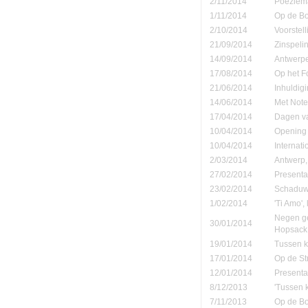
2/11/2014
Poëziema
1/11/2014
Op de B
2/10/2014
Voorstell
21/09/2014
Zinspeli
14/09/2014
Antwerpe
17/08/2014
Op het F
21/06/2014
Inhuldigi
14/06/2014
Met Note
17/04/2014
Dagen va
10/04/2014
Opening 
10/04/2014
Internati
2/03/2014
Antwerp,
27/02/2014
Presenta
23/02/2014
Schaduw' 
1/02/2014
'Ti Amo', 
Negen ge
30/01/2014
Hopsack
19/01/2014
Tussen ko
17/01/2014
Op de St
12/01/2014
Presenta
8/12/2013
'Tussen 
7/11/2013
Op de B