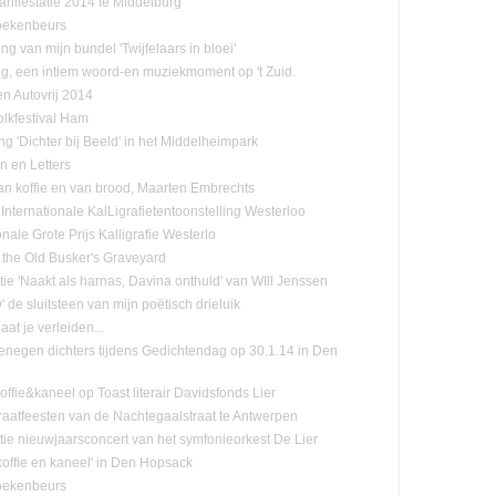
nifestatie 2014 te Middelburg
oekenbeurs
ing van mijn bundel 'Twijfelaars in bloei'
ng, een intiem woord-en muziekmoment op 't Zuid.
n Autovrij 2014
olkfestival Ham
ng 'Dichter bij Beeld' in het Middelheimpark
n en Letters
n koffie en van brood, Maarten Embrechts
Internationale KalLigrafietentoonstelling Westerloo
onale Grote Prijs Kalligrafie Westerlo
 the Old Busker's Graveyard
tie 'Naakt als harnas, Davina onthuld' van WIll Jenssen
de sluitsteen van mijn poëtisch drieluik
laat je verleiden...
negen dichters tijdens Gedichtendag op 30.1.14 in Den
ffie&kaneel op Toast literair Davidsfonds Lier
raatfeesten van de Nachtegaalstraat te Antwerpen
tie nieuwjaarsconcert van het symfonieorkest De Lier
koffie en kaneel' in Den Hopsack
oekenbeurs