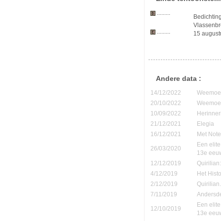
.........
Bedichtin
Vlassenbr
.........
15 augustu
Andere data :
14/12/2022
Weemoedi
20/10/2022
Weemoedi
10/09/2022
Herinner
21/12/2021
Elegia
16/12/2021
Met Note
Een elite
26/03/2020
13e eeu
12/12/2019
Quirilia
4/12/2019
Het Hist
2/12/2019
Quirilia
7/11/2019
Andersde
Een elite
12/10/2019
13e eeu