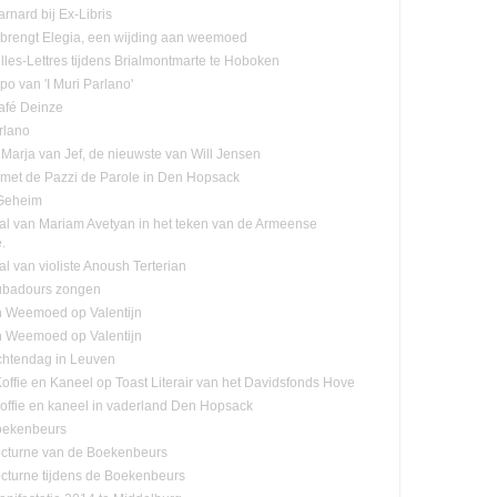
rnard bij Ex-Libris
n brengt Elegia, een wijding aan weemoed
lles-Lettres tijdens Brialmontmarte te Hoboken
po van 'I Muri Parlano'
café Deinze
rlano
Marja van Jef, de nieuwste van Will Jensen
n met de Pazzi de Parole in Den Hopsack
 Geheim
tal van Mariam Avetyan in het teken van de Armeense
.
al van violiste Anoush Terterian
ubadours zongen
n Weemoed op Valentijn
n Weemoed op Valentijn
htendag in Leuven
offie en Kaneel op Toast Literair van het Davidsfonds Hove
offie en kaneel in vaderland Den Hopsack
oekenbeurs
cturne van de Boekenbeurs
cturne tijdens de Boekenbeurs