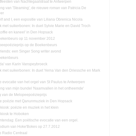
tfeesten van Nachtegaalstraat te Antwerpen
ling van 'Steaming', de nieuwe roman van Patricia De
eer
f and I, een expositie van Liliana Obrenica Nicola
jk met suikerbonen: In duet Sylvie Marie en David Troch
koffie en kaneel' in Den Hopsack
oekenbeurs op 11 november 2012
eepoëzieprijs op de Boekenbeurs
friends: een Singer Song writer avond
oekenbeurs
da' van Karin Vanspeybroeck
ijk met suikerbonen: In duet Yerna Van den Driessche en Mark
e evocatie van het orgel van St Paulus te Antwerpen
ling van mijn bundel 'Naamvallen in het ontheemde'
ng van de Melopeepoëzieprijs
e poëzie met Qanunmuziek in Den Hopsack
kiosk: poëzie en muziek in het klein
kiosk te Hoboken
endag: Een poëtische evocatie van een orgel.
odium van Hoke'Bokes op 27.7.2012
p Radio Centraal