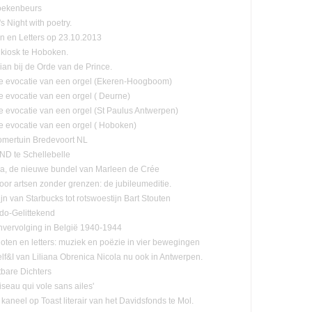
oekenbeurs
s Night with poetry.
n en Letters op 23.10.2013
kiosk te Hoboken.
lian bij de Orde van de Prince.
e evocatie van een orgel (Ekeren-Hoogboom)
e evocatie van een orgel ( Deurne)
e evocatie van een orgel (St Paulus Antwerpen)
e evocatie van een orgel ( Hoboken)
mertuin Bredevoort NL
D te Schellebelle
, de nieuwe bundel van Marleen de Crée
oor artsen zonder grenzen: de jubileumeditie.
jn van Starbucks tot rotswoestijn Bart Stouten
ado-Gelittekend
vervolging in België 1940-1944
oten en letters: muziek en poëzie in vier bewegingen
lf&I van Liliana Obrenica Nicola nu ook in Antwerpen.
tbare Dichters
Oiseau qui vole sans ailes'
 kaneel op Toast literair van het Davidsfonds te Mol.