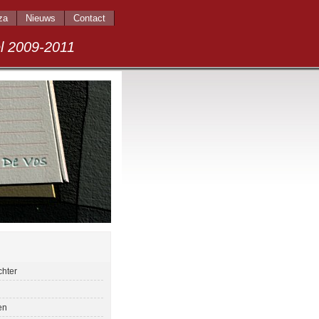
za
Nieuws
Contact
009-2011
chter
en