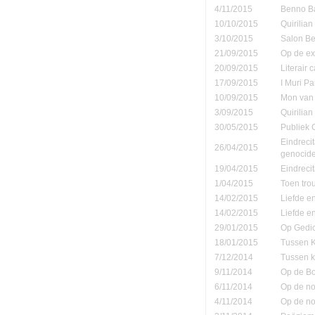
4/11/2015
Benno Ba
10/10/2015
Quirilia
3/10/2015
Salon Be
21/09/2015
Op de ex
20/09/2015
Literair 
17/09/2015
I Muri Pa
10/09/2015
Mon van 
3/09/2015
Quirilia
30/05/2015
Publiek
Eindreci
26/04/2015
genocide
19/04/2015
Eindrecit
1/04/2015
Toen tro
14/02/2015
Liefde e
14/02/2015
Liefde e
29/01/2015
Op Gedic
18/01/2015
Tussen K
7/12/2014
Tussen k
9/11/2014
Op de B
6/11/2014
Op de no
4/11/2014
Op de no