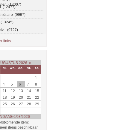
onen (13007)
ei (12477)
ittéraire (9997)
 (13245)
 Nvt (9727)
 links...
r
AUGUSTUS 2026
»
di.
wo.
do.
vr.
za.
1
4
5
6
7
8
11
12
13
14
15
18
19
20
21
22
25
26
27
28
29
NDAAG 6/08/2026
rstkomende item:
 geen items beschikbaar