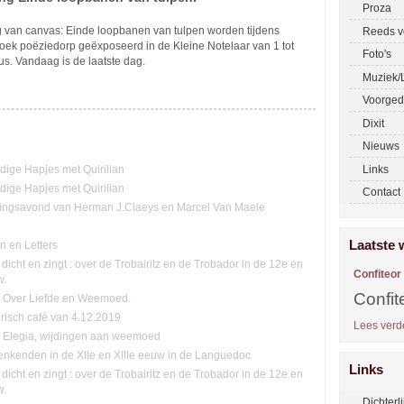
Proza
g van canvas: Einde loopbanen van tulpen worden tijdens
Reeds v
oek poëziedorp geëxposeerd in de Kleine Notelaar van 1 tot
Foto's
s. Vandaag is de laatste dag.
Muziek/L
Voorged
Dixit
Nieuws
Links
ge Hapjes met Quirilian
ge Hapjes met Quirilian
Contact
ingsavond van Herman J.Claeys en Marcel Van Maele
Laatste 
n en Letters
 dicht en zingt : over de Trobairitz en de Trobador in de 12e en
Confiteor
w.
Confit
n: Over Liefde en Weemoed.
orisch café van 4.12.2019
Lees verde
n. Elegia, wijdingen aan weemoed
nkenden in de XIIe en XIIIe eeuw in de Languedoc
Links
 dicht en zingt : over de Trobairitz en de Trobador in de 12e en
w.
Dichterl