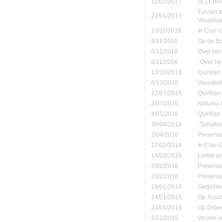
11/02/2017
ALLERHA
Tussen k
22/01/2017
Vosselaa
10/11/2016
In Clair
8/11/2016
Op de B
6/11/2016
Over het
6/11/2016
' Over h
13/10/2016
Quirilian
6/10/2016
Voorstel
22/07/2016
Quirilian
2/07/2016
Noturno B
4/05/2016
Quirilia
30/04/2016
' Schake
2/04/2016
Presenta
27/02/2016
In Clair
14/02/2016
Liefde e
2/02/2016
Presenta
2/02/2016
Presenta
28/01/2016
Gedichte
24/01/2016
Op Toast 
23/01/2016
Op Droe
5/12/2015
Verzen v