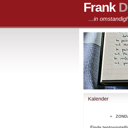
Frank
D
...in omst
Kalender
«
ZOND
Einde tentoonstell