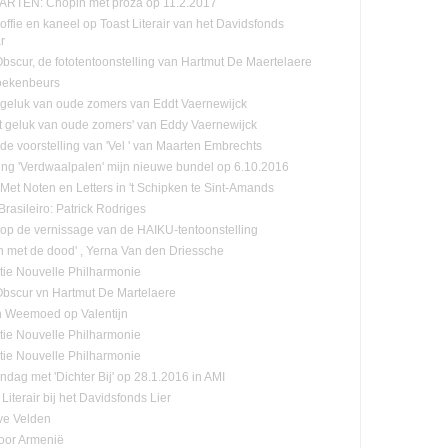
RTEN: Chopin met proza op 11.2.2017
offie en kaneel op Toast Literair van het Davidsfonds
r
-Obscur, de fototentoonstelling van Hartmut De Maertelaere
oekenbeurs
 geluk van oude zomers van Eddt Vaernewijck
et geluk van oude zomers' van Eddy Vaernewijck
 de voorstelling van 'Vel ' van Maarten Embrechts
ling 'Verdwaalpalen' mijn nieuwe bundel op 6.10.2016
:Met Noten en Letters in 't Schipken te Sint-Amands
rasileiro: Patrick Rodriges
n op de vernissage van de HAIKU-tentoonstelling
n met de dood' , Yerna Van den Driessche
tie Nouvelle Philharmonie
-Obscur vn Hartmut De Martelaere
n Weemoed op Valentijn
tie Nouvelle Philharmonie
tie Nouvelle Philharmonie
ndag met 'Dichter Bij' op 28.1.2016 in AMI
Literair bij het Davidsfonds Lier
ve Velden
oor Armenië