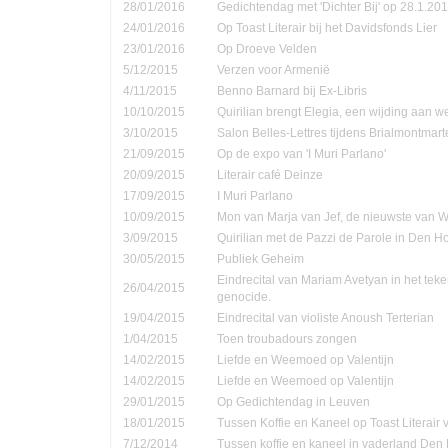
28/01/2016
Gedichtendag met 'Dichter Bij' op 28.1.201
24/01/2016
Op Toast Literair bij het Davidsfonds Lier
23/01/2016
Op Droeve Velden
5/12/2015
Verzen voor Armenië
4/11/2015
Benno Barnard bij Ex-Libris
10/10/2015
Quirilian brengt Elegia, een wijding aan
3/10/2015
Salon Belles-Lettres tijdens Brialmontmar
21/09/2015
Op de expo van 'I Muri Parlano'
20/09/2015
Literair café Deinze
17/09/2015
I Muri Parlano
10/09/2015
Mon van Marja van Jef, de nieuwste van W
3/09/2015
Quirilian met de Pazzi de Parole in Den 
30/05/2015
Publiek Geheim
Eindrecital van Mariam Avetyan in het te
26/04/2015
genocide.
19/04/2015
Eindrecital van violiste Anoush Terterian
1/04/2015
Toen troubadours zongen
14/02/2015
Liefde en Weemoed op Valentijn
14/02/2015
Liefde en Weemoed op Valentijn
29/01/2015
Op Gedichtendag in Leuven
18/01/2015
Tussen Koffie en Kaneel op Toast Literair
7/12/2014
Tussen koffie en kaneel in vaderland Den