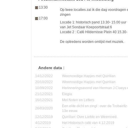
13:30
Op twee locaties zal ik die dag voordragen e
zingen
17:00
Locatie 1: historisch pand 13.30- 15.00 uur
van Jet Sondaar Koepoortstraat 6
Locatie 2 : Café Hildernisse Plein 40 15.30-
De optredens worden omlijst met muziek.
Andere data :
14/12/2022
Weemoedige Hapjes met Quirilian
20/10/2022
Weemoedige Hapjes met Quirilian
10/09/2022
Herinneringsavond van Herman J.Claeys 
21/12/2021
Elegia
16/12/2021
Met Noten en Letters
Een elite dicht en zingt : over de Trobairi
26/03/2020
13e eeuw.
12/12/2019
Quirilian: Over Liefde en Weemoed.
4/12/2019
Het Historisch café van 4.12.2019