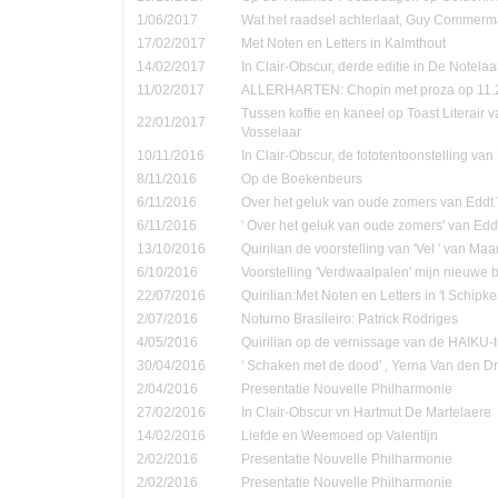
1/06/2017
Wat het raadsel achterlaat, Guy Commer
17/02/2017
Met Noten en Letters in Kalmthout
14/02/2017
In Clair-Obscur, derde editie in De Notela
11/02/2017
ALLERHARTEN: Chopin met proza op 11.
Tussen koffie en kaneel op Toast Literair 
22/01/2017
Vosselaar
10/11/2016
In Clair-Obscur, de fototentoonstelling va
8/11/2016
Op de Boekenbeurs
6/11/2016
Over het geluk van oude zomers van Eddt
6/11/2016
' Over het geluk van oude zomers' van Ed
13/10/2016
Quirilian de voorstelling van 'Vel ' van Ma
6/10/2016
Voorstelling 'Verdwaalpalen' mijn nieuwe 
22/07/2016
Quirilian:Met Noten en Letters in 't Schip
2/07/2016
Noturno Brasileiro: Patrick Rodriges
4/05/2016
Quirilian op de vernissage van de HAIKU-t
30/04/2016
' Schaken met de dood' , Yerna Van den D
2/04/2016
Presentatie Nouvelle Philharmonie
27/02/2016
In Clair-Obscur vn Hartmut De Martelaere
14/02/2016
Liefde en Weemoed op Valentijn
2/02/2016
Presentatie Nouvelle Philharmonie
2/02/2016
Presentatie Nouvelle Philharmonie