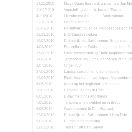
14/11/2010
Missa Quare tristis est, anima mea' Jan Me
11/11/2010
Voorstelling van mijn bundel 'Excisa'
4/11/2010
Literaire estafette op de Boekenbeurs
22/10/2010
Omtrent Mahler
26/09/2010
Prijsuitreiking van de Melopeepoëzieprijs 
18/09/2010
Dichtkunstfestival.eu
16/09/2010
Dichterlijk met Suikerbonen: Gegenlesung
4/09/2010
Een cello voor Pakistan, de eerste benefie
15/08/2010
Einde tentoonstelling Einde loopbanen van
1/08/2010
Tentoonstelling Einde loopbanen van tulp
2/07/2010
Onder vuur
27/06/2010
Landschapsdichter te Schellebelle
19/06/2010
Einde loopbanen van tulpen, Vlassenbroe
6/06/2010
Kunst op het begijnhof in Mechelen
16/05/2010
Het torenlied ook in Doel
8/05/2010
D-day met rings and things
7/05/2010
Tentoonstelling Dubbel nu in Breda
6/05/2010
Wannesavond in Den Hopsack
22/04/2010
Dichterlijk met Suikerbonen: Litera Este
5/03/2010
Dubbel tentoonstelling
21/02/2010
Tussen Koffie en Kaneel