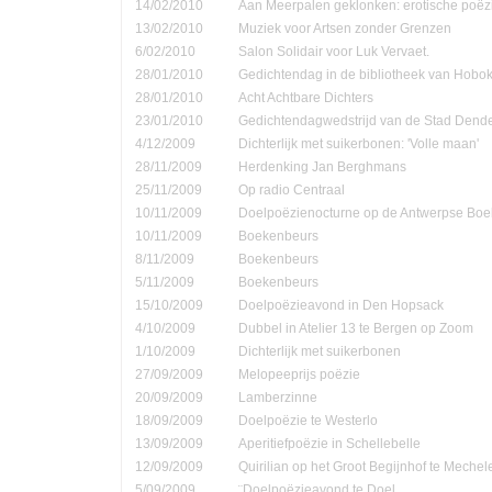
14/02/2010
Aan Meerpalen geklonken: erotische poëzi
13/02/2010
Muziek voor Artsen zonder Grenzen
6/02/2010
Salon Solidair voor Luk Vervaet.
28/01/2010
Gedichtendag in de bibliotheek van Hobo
28/01/2010
Acht Achtbare Dichters
23/01/2010
Gedichtendagwedstrijd van de Stad Den
4/12/2009
Dichterlijk met suikerbonen: 'Volle maan'
28/11/2009
Herdenking Jan Berghmans
25/11/2009
Op radio Centraal
10/11/2009
Doelpoëzienocturne op de Antwerpse Bo
10/11/2009
Boekenbeurs
8/11/2009
Boekenbeurs
5/11/2009
Boekenbeurs
15/10/2009
Doelpoëzieavond in Den Hopsack
4/10/2009
Dubbel in Atelier 13 te Bergen op Zoom
1/10/2009
Dichterlijk met suikerbonen
27/09/2009
Melopeeprijs poëzie
20/09/2009
Lamberzinne
18/09/2009
Doelpoëzie te Westerlo
13/09/2009
Aperitiefpoëzie in Schellebelle
12/09/2009
Quirilian op het Groot Begijnhof te Mechel
5/09/2009
¨Doelpoëzieavond te Doel