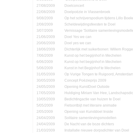
27/08/2009
Doelconcert
22/08/2009
Doelpoëzie in Vlassenbroek
9/08/2009
Op het schrijverspodium tijdens Lillo Boe
2/08/2009
Scheldewijdingsfeesten te Doel
3/07/2009
Vernissage 'Solitaire samenlevingsmodell
21/06/2009
Doel Yes we can
20/06/2009
Doel yes we can
18/06/2009
Dichterlijk met suikerbonen: Willem Rog
7/06/2009
Kunst op het begijnhof in Mechelen
6/06/2009
Kunst op het begijnhof in Mechelen
5/06/2009
Kunst in het Begijnhof te Mechelen
31/05/2009
Op Vurige Tongen te Ruigoord, Amsterda
30/05/2009
Concept Poëzieprijs 2009
24/05/2009
Opening KunstDoel Outside
17/05/2009
Huldiging Miriam Van Hee, Landschapsdic
10/05/2009
Bedichtingactie van huizen te Doel
5/05/2009
Fietsontbijt met literaire animatie
2/05/2009
Opening van Kunstdoel Inside
24/04/2009
Solitaire samenlevingsmodellen
24/04/2009
De Nacht van de boze dichters
21/03/2009
Installatie nieuwe dorpsdichter van Doel