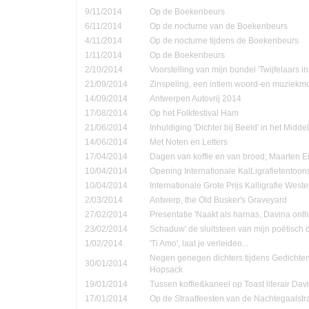
9/11/2014
Op de Boekenbeurs
6/11/2014
Op de nocturne van de Boekenbeurs
4/11/2014
Op de nocturne tijdens de Boekenbeurs
1/11/2014
Op de Boekenbeurs
2/10/2014
Voorstelling van mijn bundel 'Twijfelaars in
21/09/2014
Zinspeling, een intiem woord-en muziekmo
14/09/2014
Antwerpen Autovrij 2014
17/08/2014
Op het Folkfestival Ham
21/06/2014
Inhuldiging 'Dichter bij Beeld' in het Midd
14/06/2014
Met Noten en Letters
17/04/2014
Dagen van koffie en van brood, Maarten 
10/04/2014
Opening Internationale KalLigrafietentoon
10/04/2014
Internationale Grote Prijs Kalligrafie Weste
2/03/2014
Antwerp, the Old Busker's Graveyard
27/02/2014
Presentatie 'Naakt als harnas, Davina onth
23/02/2014
Schaduw' de sluitsteen van mijn poëtisch d
1/02/2014
'Ti Amo', laat je verleiden...
Negen genegen dichters tijdens Gedichte
30/01/2014
Hopsack
19/01/2014
Tussen koffie&kaneel op Toast literair Dav
17/01/2014
Op de Straatfeesten van de Nachtegaalstr