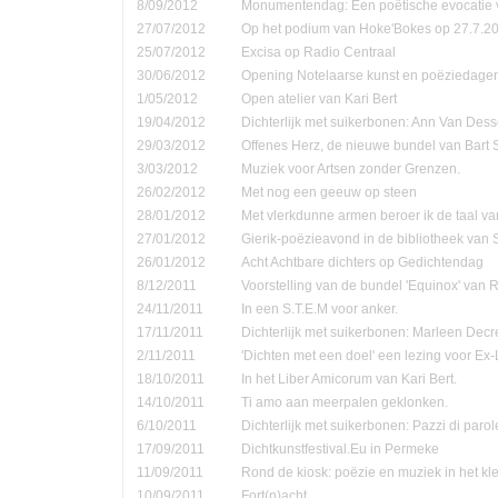
8/09/2012
Monumentendag: Een poëtische evocatie v
27/07/2012
Op het podium van Hoke'Bokes op 27.7.2
25/07/2012
Excisa op Radio Centraal
30/06/2012
Opening Notelaarse kunst en poëziedage
1/05/2012
Open atelier van Kari Bert
19/04/2012
Dichterlijk met suikerbonen: Ann Van Dess
29/03/2012
Offenes Herz, de nieuwe bundel van Bart 
3/03/2012
Muziek voor Artsen zonder Grenzen.
26/02/2012
Met nog een geeuw op steen
28/01/2012
Met vlerkdunne armen beroer ik de taal va
27/01/2012
Gierik-poëzieavond in de bibliotheek van
26/01/2012
Acht Achtbare dichters op Gedichtendag
8/12/2011
Voorstelling van de bundel 'Equinox' van 
24/11/2011
In een S.T.E.M voor anker.
17/11/2011
Dichterlijk met suikerbonen: Marleen Decr
2/11/2011
'Dichten met een doel' een lezing voor Ex-
18/10/2011
In het Liber Amicorum van Kari Bert.
14/10/2011
Ti amo aan meerpalen geklonken.
6/10/2011
Dichterlijk met suikerbonen: Pazzi di parol
17/09/2011
Dichtkunstfestival.Eu in Permeke
11/09/2011
Rond de kiosk: poëzie en muziek in het kle
10/09/2011
Fort(n)acht