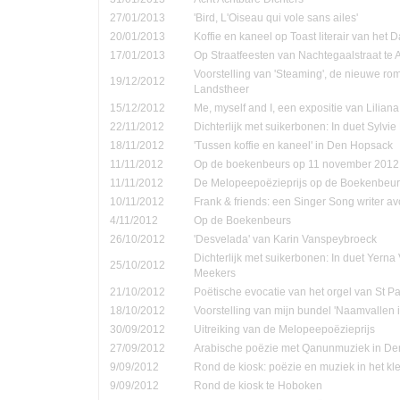
27/01/2013
'Bird, L'Oiseau qui vole sans ailes'
20/01/2013
Koffie en kaneel op Toast literair van het 
17/01/2013
Op Straatfeesten van Nachtegaalstraat te
Voorstelling van 'Steaming', de nieuwe ro
19/12/2012
Landstheer
15/12/2012
Me, myself and I, een expositie van Lilian
22/11/2012
Dichterlijk met suikerbonen: In duet Sylvi
18/11/2012
'Tussen koffie en kaneel' in Den Hopsack
11/11/2012
Op de boekenbeurs op 11 november 2012
11/11/2012
De Melopeepoëzieprijs op de Boekenbeur
10/11/2012
Frank & friends: een Singer Song writer a
4/11/2012
Op de Boekenbeurs
26/10/2012
'Desvelada' van Karin Vanspeybroeck
Dichterlijk met suikerbonen: In duet Yern
25/10/2012
Meekers
21/10/2012
Poëtische evocatie van het orgel van St P
18/10/2012
Voorstelling van mijn bundel 'Naamvallen 
30/09/2012
Uitreiking van de Melopeepoëzieprijs
27/09/2012
Arabische poëzie met Qanunmuziek in D
9/09/2012
Rond de kiosk: poëzie en muziek in het kle
9/09/2012
Rond de kiosk te Hoboken