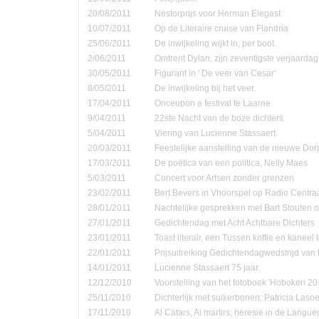
20/08/2011
Nestorprijs voor Herman Elegast
10/07/2011
Op de Literaire cruise van Flandria
25/06/2011
De inwijkeling wijkt in, per boot.
2/06/2011
Omtrent Dylan, zijn zeventigste verjaardag
30/05/2011
Figurant in ' De veer van Cesar'
8/05/2011
De inwijkeling bij het veer.
17/04/2011
Onceupon a festival te Laarne
9/04/2011
22ste Nacht van de boze dichters
5/04/2011
Viering van Lucienne Stassaert.
20/03/2011
Feestelijke aanstelling van de nieuwe Do
17/03/2011
De poëtica van een politica, Nelly Maes
5/03/2011
Concert voor Artsen zonder grenzen
23/02/2011
Bert Bevers in Vhoorspel op Radio Centra
28/01/2011
Nachtelijke gesprekken met Bart Stouten o
27/01/2011
Gedichtendag met Acht Achtbare Dichters
23/01/2011
Toast literair, een Tussen koffie en kanee
22/01/2011
Prijsuitreiking Gedichtendagwedstrijd v
14/01/2011
Lucienne Stassaert 75 jaar.
12/12/2010
Voorstelling van het fotoboek 'Hoboken 20
25/11/2010
Dichterlijk met suikerbonen: Patricia Las
17/11/2010
Al Catars, Al martirs; heresie in de Langu