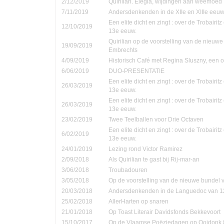
2/12/2019
Quirilian. Elegia, wijdingen aan weemoed
7/11/2019
Andersdenkenden in de XIIe en XIIIe eeu
Een elite dicht en zingt : over de Trobairi
12/10/2019
13e eeuw.
Quirilian op de voorstelling van de nieuw
19/09/2019
Embrechts
4/09/2019
Historisch Café met Regina Sluszny, een
6/06/2019
DUO-PRESENTATIE
Een elite dicht en zingt : over de Trobairi
26/03/2019
13e eeuw.
Een elite dicht en zingt : over de Trobairi
26/03/2019
13e eeuw.
23/02/2019
Twee Teelballen voor Drie Octaven
Een elite dicht en zingt : over de Trobairi
6/02/2019
13e eeuw.
24/01/2019
Lezing rond Victor Ramirez
2/09/2018
Als Quirilian te gast bij Rij-mar-an
3/06/2018
Troubadouren
3/05/2018
Op de voorstelling van de nieuwe bundel
20/03/2018
Andersdenkenden in de Languedoc van 1
25/02/2018
AllerHarten op snaren
21/01/2018
Op Toast Literair Davidsfonds Bekkevoort
15/10/2017
Op de Vlaamse Poëziedagen op Ooidonk 8