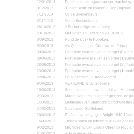
12/01/2014
Presentatie nieuwjaarsconcert van het sym
8/12/2013
'Tussen koffie en kaneel' in Den Hopsack
7/11/2013
Op de Boekenbeurs
3/11/2013
Op de Boekenbeurs
26/10/2013
A Busker's Night with poetry.
23/10/2013
Met Noten en Letters op 23.10.2013
8/09/2013
Rond de kiosk te Hoboken.
5/09/2013
Als Quirilian bij de Orde van de Prince.
30/06/2013
Poëtische evocatie van een orgel (Ekere
29/06/2013
Poëtische evocatie van een orgel ( Deurne
28/06/2013
Poëtische evocatie van een orgel (St Pau
23/06/2013
Poëtische evocatie van een orgel ( Hobok
22/06/2013
Op Midzomertuin Bredevoort NL
9/06/2013
VERSLAND te Schellebelle
15/03/2013
Sequenza, de nieuwe bundel van Marleen
2/03/2013
Muziek voor artsen zonder grenzen: de jub
1/03/2013
Liefdespijn van Starbucks tot rotswoestijn 
24/02/2013
Cicatrizado-Gelittekend
20/02/2013
De Jodenvervolging in België 1940-1944
16/02/2013
Tussen noten en letters: muziek en poëzie
9/02/2013
Me, Myself&I van Liliana Obrenica Nicola 
31/01/2013
Acht Achtbare Dichters