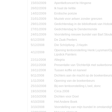
15/03/2009
Aperitiefconcert te Hingene
26/02/2009
Ik haat de liefde
14/02/2009
Erotische poëzie
31/01/2009
Muziek voor artsen zonder grenzen
29/01/2009
Gedichtendag in de bibliotheek van Hobo
27/01/2009
Gedichtendag te Dendermonde
24/01/2009
Voorstelling nieuwe bundel van Bart Stout
6/12/2008
De Zaak Peeters
5/12/2008
Die Schöpfung- J.Haydn
Opening tentoonstelling Henk Luysman/O
4/12/2008
Lipstick Painters
22/11/2008
Allegria
20/11/2008
Presentatie van 'Dichterlijk met suikerbone
16/11/2008
Tussen koffie en kaneel
9/11/2008
Dichters aan de macht op de boekenbeurs
1/11/2008
Opening van de boekenbeurs
25/10/2008
Bij een tentoonstelling L'oeil, donc
19/10/2008
Circa 2008
16/10/2008
Dichten voor Doel
4/10/2008
Het Andere Boek
3/10/2008
Voorstelling van mijn bundel In omstandi