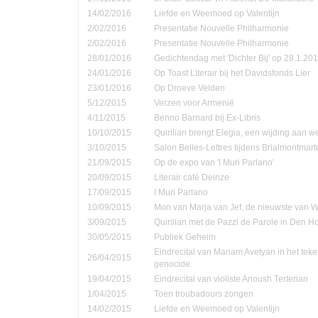
14/02/2016
Liefde en Weemoed op Valentijn
2/02/2016
Presentatie Nouvelle Philharmonie
2/02/2016
Presentatie Nouvelle Philharmonie
28/01/2016
Gedichtendag met 'Dichter Bij' op 28.1.201
24/01/2016
Op Toast Literair bij het Davidsfonds Lier
23/01/2016
Op Droeve Velden
5/12/2015
Verzen voor Armenië
4/11/2015
Benno Barnard bij Ex-Libris
10/10/2015
Quirilian brengt Elegia, een wijding aan
3/10/2015
Salon Belles-Lettres tijdens Brialmontmar
21/09/2015
Op de expo van 'I Muri Parlano'
20/09/2015
Literair café Deinze
17/09/2015
I Muri Parlano
10/09/2015
Mon van Marja van Jef, de nieuwste van W
3/09/2015
Quirilian met de Pazzi de Parole in Den 
30/05/2015
Publiek Geheim
Eindrecital van Mariam Avetyan in het te
26/04/2015
genocide.
19/04/2015
Eindrecital van violiste Anoush Terterian
1/04/2015
Toen troubadours zongen
14/02/2015
Liefde en Weemoed op Valentijn