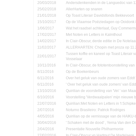
20/03/2018
Andersdenkenden in de Languedoc van 1
25/02/2018
AllerHarten op snaren
21/01/2018
Op Toast Literair Davidsfonds Bekkevoort
15/10/2017
Op de Vlaamse Poëziedagen op Ooidonk 8
1/06/2017
Wat het raadsel achterlaat, Guy Commer
17/02/2017
Met Noten en Letters in Kalmthout
14/02/2017
In Clair-Obscur, derde editie in De Notela
11/02/2017
ALLERHARTEN: Chopin met proza op 11.
Tussen koffie en kaneel op Toast Literair 
22/01/2017
Vosselaar
10/11/2016
In Clair-Obscur, de fototentoonstelling va
8/11/2016
Op de Boekenbeurs
6/11/2016
Over het geluk van oude zomers van Eddt
6/11/2016
' Over het geluk van oude zomers' van Ed
13/10/2016
Quirilian de voorstelling van 'Vel ' van Ma
6/10/2016
Voorstelling 'Verdwaalpalen' mijn nieuwe 
22/07/2016
Quirilian:Met Noten en Letters in 't Schip
2/07/2016
Noturno Brasileiro: Patrick Rodriges
4/05/2016
Quirilian op de vernissage van de HAIKU-t
30/04/2016
' Schaken met de dood' , Yerna Van den D
2/04/2016
Presentatie Nouvelle Philharmonie
27/02/2016
In Clair-Obscur vn Hartmut De Martelaere