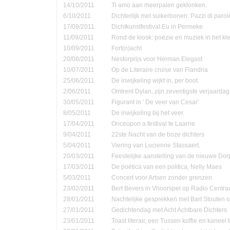
14/10/2011
Ti amo aan meerpalen geklonken.
6/10/2011
Dichterlijk met suikerbonen: Pazzi di parol
17/09/2011
Dichtkunstfestival.Eu in Permeke
11/09/2011
Rond de kiosk: poëzie en muziek in het kle
10/09/2011
Fort(n)acht
20/08/2011
Nestorprijs voor Herman Elegast
10/07/2011
Op de Literaire cruise van Flandria
25/06/2011
De inwijkeling wijkt in, per boot.
2/06/2011
Omtrent Dylan, zijn zeventigste verjaardag
30/05/2011
Figurant in ' De veer van Cesar'
8/05/2011
De inwijkeling bij het veer.
17/04/2011
Onceupon a festival te Laarne
9/04/2011
22ste Nacht van de boze dichters
5/04/2011
Viering van Lucienne Stassaert.
20/03/2011
Feestelijke aanstelling van de nieuwe Do
17/03/2011
De poëtica van een politica, Nelly Maes
5/03/2011
Concert voor Artsen zonder grenzen
23/02/2011
Bert Bevers in Vhoorspel op Radio Centra
28/01/2011
Nachtelijke gesprekken met Bart Stouten o
27/01/2011
Gedichtendag met Acht Achtbare Dichters
23/01/2011
Toast literair, een Tussen koffie en kanee