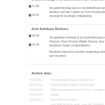
17:00
Op gedichtendag sta ik in de bibliotheek 
planken met Nip Luyben en Tony Rombouts. C
18:30
verzorgt de muzikale omkadering.
Acht Achtbare Dichters
20:30
Als gastheer ontvang ik op Gedichtendag 
Persoon, Paul Vincent, Walter Simons, Guy 
22:30
AnnMarie Sauer, en Bert Bevers.
Muzikale intermezzi worden vingervlug ver
aan de piano.
Andere data :
14/12/2022
Weemoedige Hapjes met Quirilian
20/10/2022
Weemoedige Hapjes met Quirilian
10/09/2022
Herinneringsavond van Herman J.Claeys 
21/12/2021
Elegia
16/12/2021
Met Noten en Letters
Een elite dicht en zingt : over de Trobairi