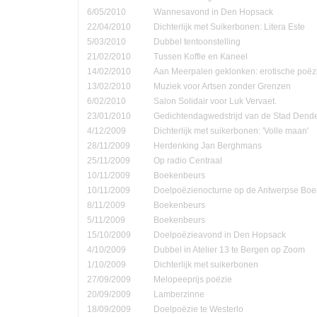
6/05/2010
Wannesavond in Den Hopsack
22/04/2010
Dichterlijk met Suikerbonen: Litera Este
5/03/2010
Dubbel tentoonstelling
21/02/2010
Tussen Koffie en Kaneel
14/02/2010
Aan Meerpalen geklonken: erotische poëzi
13/02/2010
Muziek voor Artsen zonder Grenzen
6/02/2010
Salon Solidair voor Luk Vervaet.
23/01/2010
Gedichtendagwedstrijd van de Stad Den
4/12/2009
Dichterlijk met suikerbonen: 'Volle maan'
28/11/2009
Herdenking Jan Berghmans
25/11/2009
Op radio Centraal
10/11/2009
Boekenbeurs
10/11/2009
Doelpoëzienocturne op de Antwerpse Bo
8/11/2009
Boekenbeurs
5/11/2009
Boekenbeurs
15/10/2009
Doelpoëzieavond in Den Hopsack
4/10/2009
Dubbel in Atelier 13 te Bergen op Zoom
1/10/2009
Dichterlijk met suikerbonen
27/09/2009
Melopeeprijs poëzie
20/09/2009
Lamberzinne
18/09/2009
Doelpoëzie te Westerlo