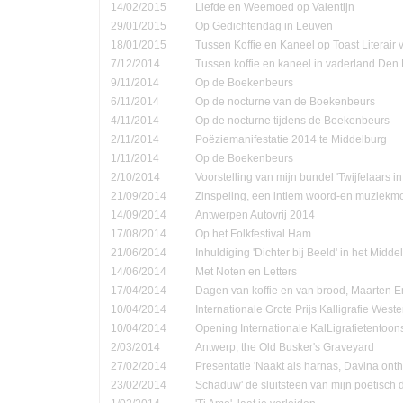
14/02/2015
Liefde en Weemoed op Valentijn
29/01/2015
Op Gedichtendag in Leuven
18/01/2015
Tussen Koffie en Kaneel op Toast Literair
7/12/2014
Tussen koffie en kaneel in vaderland Den
9/11/2014
Op de Boekenbeurs
6/11/2014
Op de nocturne van de Boekenbeurs
4/11/2014
Op de nocturne tijdens de Boekenbeurs
2/11/2014
Poëziemanifestatie 2014 te Middelburg
1/11/2014
Op de Boekenbeurs
2/10/2014
Voorstelling van mijn bundel 'Twijfelaars in
21/09/2014
Zinspeling, een intiem woord-en muziekmo
14/09/2014
Antwerpen Autovrij 2014
17/08/2014
Op het Folkfestival Ham
21/06/2014
Inhuldiging 'Dichter bij Beeld' in het Midd
14/06/2014
Met Noten en Letters
17/04/2014
Dagen van koffie en van brood, Maarten 
10/04/2014
Internationale Grote Prijs Kalligrafie Weste
10/04/2014
Opening Internationale KalLigrafietentoon
2/03/2014
Antwerp, the Old Busker's Graveyard
27/02/2014
Presentatie 'Naakt als harnas, Davina onth
23/02/2014
Schaduw' de sluitsteen van mijn poëtisch d