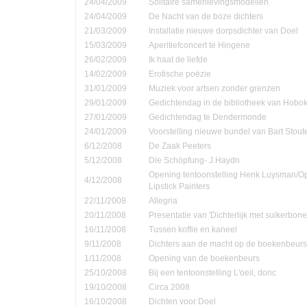
24/04/2009
Solitaire samenlevingsmodellen
24/04/2009
De Nacht van de boze dichters
21/03/2009
Installatie nieuwe dorpsdichter van Doel
15/03/2009
Aperitiefconcert te Hingene
26/02/2009
Ik haat de liefde
14/02/2009
Erotische poëzie
31/01/2009
Muziek voor artsen zonder grenzen
29/01/2009
Gedichtendag in de bibliotheek van Hobo
27/01/2009
Gedichtendag te Dendermonde
24/01/2009
Voorstelling nieuwe bundel van Bart Stout
6/12/2008
De Zaak Peeters
5/12/2008
Die Schöpfung- J.Haydn
Opening tentoonstelling Henk Luysman/O
4/12/2008
Lipstick Painters
22/11/2008
Allegria
20/11/2008
Presentatie van 'Dichterlijk met suikerbone
16/11/2008
Tussen koffie en kaneel
9/11/2008
Dichters aan de macht op de boekenbeurs
1/11/2008
Opening van de boekenbeurs
25/10/2008
Bij een tentoonstelling L'oeil, donc
19/10/2008
Circa 2008
16/10/2008
Dichten voor Doel