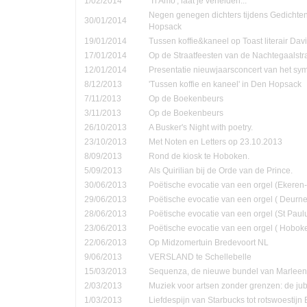
1/02/2014
'Ti Amo', laat je verleiden...
Negen genegen dichters tijdens Gedichte
30/01/2014
Hopsack
19/01/2014
Tussen koffie&kaneel op Toast literair Dav
17/01/2014
Op de Straatfeesten van de Nachtegaalstr
12/01/2014
Presentatie nieuwjaarsconcert van het sym
8/12/2013
'Tussen koffie en kaneel' in Den Hopsack
7/11/2013
Op de Boekenbeurs
3/11/2013
Op de Boekenbeurs
26/10/2013
A Busker's Night with poetry.
23/10/2013
Met Noten en Letters op 23.10.2013
8/09/2013
Rond de kiosk te Hoboken.
5/09/2013
Als Quirilian bij de Orde van de Prince.
30/06/2013
Poëtische evocatie van een orgel (Ekere
29/06/2013
Poëtische evocatie van een orgel ( Deurne
28/06/2013
Poëtische evocatie van een orgel (St Pau
23/06/2013
Poëtische evocatie van een orgel ( Hobok
22/06/2013
Op Midzomertuin Bredevoort NL
9/06/2013
VERSLAND te Schellebelle
15/03/2013
Sequenza, de nieuwe bundel van Marleen
2/03/2013
Muziek voor artsen zonder grenzen: de jub
1/03/2013
Liefdespijn van Starbucks tot rotswoestijn 