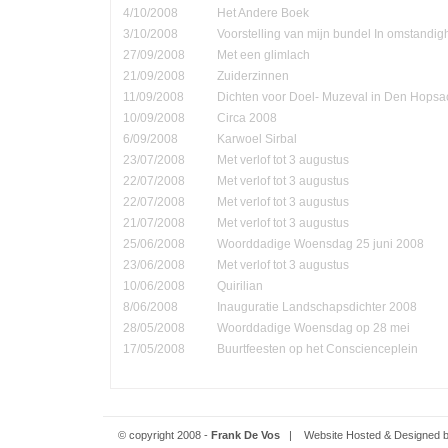
4/10/2008
Het Andere Boek
3/10/2008
Voorstelling van mijn bundel In omstandi
27/09/2008
Met een glimlach
21/09/2008
Zuiderzinnen
11/09/2008
Dichten voor Doel- Muzeval in Den Hopsa
10/09/2008
Circa 2008
6/09/2008
Karwoel Sirbal
23/07/2008
Met verlof tot 3 augustus
22/07/2008
Met verlof tot 3 augustus
22/07/2008
Met verlof tot 3 augustus
21/07/2008
Met verlof tot 3 augustus
25/06/2008
Woorddadige Woensdag 25 juni 2008
23/06/2008
Met verlof tot 3 augustus
10/06/2008
Quirilian
8/06/2008
Inauguratie Landschapsdichter 2008
28/05/2008
Woorddadige Woensdag op 28 mei
17/05/2008
Buurtfeesten op het Conscienceplein
© copyright 2008 -
Frank De Vos
| Website Hosted & Designed 