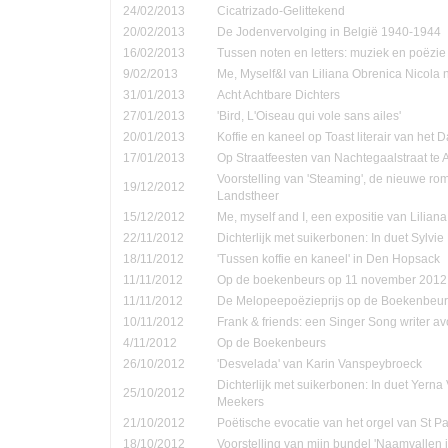
24/02/2013
Cicatrizado-Gelittekend
20/02/2013
De Jodenvervolging in België 1940-1944
16/02/2013
Tussen noten en letters: muziek en poëzie
9/02/2013
Me, Myself&I van Liliana Obrenica Nicola 
31/01/2013
Acht Achtbare Dichters
27/01/2013
'Bird, L'Oiseau qui vole sans ailes'
20/01/2013
Koffie en kaneel op Toast literair van het 
17/01/2013
Op Straatfeesten van Nachtegaalstraat te
Voorstelling van 'Steaming', de nieuwe ro
19/12/2012
Landstheer
15/12/2012
Me, myself and I, een expositie van Lilian
22/11/2012
Dichterlijk met suikerbonen: In duet Sylvi
18/11/2012
'Tussen koffie en kaneel' in Den Hopsack
11/11/2012
Op de boekenbeurs op 11 november 2012
11/11/2012
De Melopeepoëzieprijs op de Boekenbeur
10/11/2012
Frank & friends: een Singer Song writer a
4/11/2012
Op de Boekenbeurs
26/10/2012
'Desvelada' van Karin Vanspeybroeck
Dichterlijk met suikerbonen: In duet Yern
25/10/2012
Meekers
21/10/2012
Poëtische evocatie van het orgel van St P
18/10/2012
Voorstelling van mijn bundel 'Naamvallen 