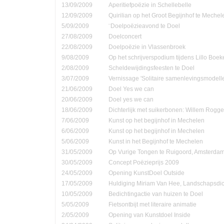
13/09/2009
Aperitiefpoëzie in Schellebelle
12/09/2009
Quirilian op het Groot Begijnhof te Mechel
5/09/2009
¨Doelpoëzieavond te Doel
27/08/2009
Doelconcert
22/08/2009
Doelpoëzie in Vlassenbroek
9/08/2009
Op het schrijverspodium tijdens Lillo Boe
2/08/2009
Scheldewijdingsfeesten te Doel
3/07/2009
Vernissage 'Solitaire samenlevingsmodell
21/06/2009
Doel Yes we can
20/06/2009
Doel yes we can
18/06/2009
Dichterlijk met suikerbonen: Willem Rog
7/06/2009
Kunst op het begijnhof in Mechelen
6/06/2009
Kunst op het begijnhof in Mechelen
5/06/2009
Kunst in het Begijnhof te Mechelen
31/05/2009
Op Vurige Tongen te Ruigoord, Amsterda
30/05/2009
Concept Poëzieprijs 2009
24/05/2009
Opening KunstDoel Outside
17/05/2009
Huldiging Miriam Van Hee, Landschapsdic
10/05/2009
Bedichtingactie van huizen te Doel
5/05/2009
Fietsontbijt met literaire animatie
2/05/2009
Opening van Kunstdoel Inside