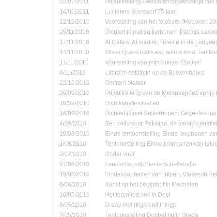
22/01/2011
Prijsuitreiking Gedichtendagwedstrijd v
14/01/2011
Lucienne Stassaert 75 jaar.
12/12/2010
Voorstelling van het fotoboek 'Hoboken 20
25/11/2010
Dichterlijk met suikerbonen: Patricia Las
17/11/2010
Al Catars, Al martirs; heresie in de Langu
14/11/2010
Missa Quare tristis est, anima mea' Jan Me
11/11/2010
Voorstelling van mijn bundel 'Excisa'
4/11/2010
Literaire estafette op de Boekenbeurs
22/10/2010
Omtrent Mahler
26/09/2010
Prijsuitreiking van de Melopeepoëzieprijs 
18/09/2010
Dichtkunstfestival.eu
16/09/2010
Dichterlijk met Suikerbonen: Gegenlesung
4/09/2010
Een cello voor Pakistan, de eerste benefie
15/08/2010
Einde tentoonstelling Einde loopbanen van
1/08/2010
Tentoonstelling Einde loopbanen van tulp
2/07/2010
Onder vuur
27/06/2010
Landschapsdichter te Schellebelle
19/06/2010
Einde loopbanen van tulpen, Vlassenbroe
6/06/2010
Kunst op het begijnhof in Mechelen
16/05/2010
Het torenlied ook in Doel
8/05/2010
D-day met rings and things
7/05/2010
Tentoonstelling Dubbel nu in Breda