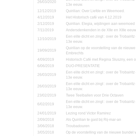
26/03/2020
13e eeuw.
12/12/2019
Quirilian: Over Liefde en Weemoed.
4/12/2019
Het Historisch café van 4.12.2019
2/12/2019
Quirilian. Elegia, wijdingen aan weemoed
7/11/2019
Andersdenkenden in de XIIe en XIIIe eeu
Een elite dicht en zingt : over de Trobairi
12/10/2019
13e eeuw.
Quirilian op de voorstelling van de nieuw
19/09/2019
Embrechts
4/09/2019
Historisch Café met Regina Sluszny, een
6/06/2019
DUO-PRESENTATIE
Een elite dicht en zingt : over de Trobairi
26/03/2019
13e eeuw.
Een elite dicht en zingt : over de Trobairi
26/03/2019
13e eeuw.
23/02/2019
Twee Teelballen voor Drie Octaven
Een elite dicht en zingt : over de Trobairi
6/02/2019
13e eeuw.
24/01/2019
Lezing rond Victor Ramirez
2/09/2018
Als Quirilian te gast bij Rij-mar-an
3/06/2018
Troubadouren
3/05/2018
Op de voorstelling van de nieuwe bundel