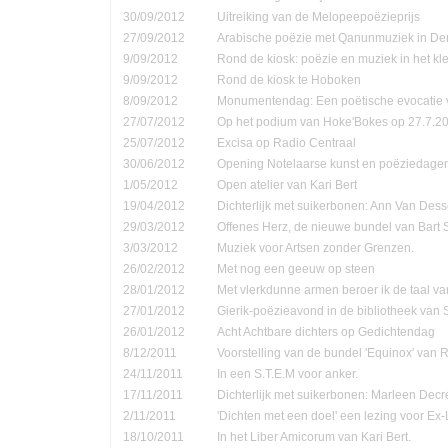
30/09/2012
Uitreiking van de Melopeepoëzieprijs
27/09/2012
Arabische poëzie met Qanunmuziek in D
9/09/2012
Rond de kiosk: poëzie en muziek in het kle
9/09/2012
Rond de kiosk te Hoboken
8/09/2012
Monumentendag: Een poëtische evocatie v
27/07/2012
Op het podium van Hoke'Bokes op 27.7.2
25/07/2012
Excisa op Radio Centraal
30/06/2012
Opening Notelaarse kunst en poëziedage
1/05/2012
Open atelier van Kari Bert
19/04/2012
Dichterlijk met suikerbonen: Ann Van Dess
29/03/2012
Offenes Herz, de nieuwe bundel van Bart 
3/03/2012
Muziek voor Artsen zonder Grenzen.
26/02/2012
Met nog een geeuw op steen
28/01/2012
Met vlerkdunne armen beroer ik de taal va
27/01/2012
Gierik-poëzieavond in de bibliotheek van
26/01/2012
Acht Achtbare dichters op Gedichtendag
8/12/2011
Voorstelling van de bundel 'Equinox' van 
24/11/2011
In een S.T.E.M voor anker.
17/11/2011
Dichterlijk met suikerbonen: Marleen Decr
2/11/2011
'Dichten met een doel' een lezing voor Ex-
18/10/2011
In het Liber Amicorum van Kari Bert.